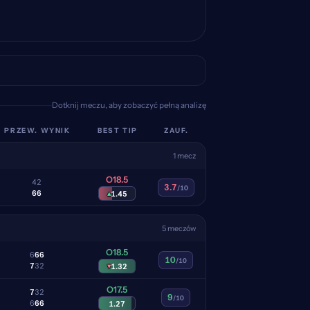
Dotknij meczu, aby zobaczyć pełną analizę
PRZEW. WYNIK
BEST TIP
ZAUF.
1 mecz
O18.5
4
2
3.7
/10
6
6
▴
1.45
5 meczów
O18.5
6
6
6
10
/10
7
3
2
▾
1.32
O17.5
7
3
2
9
/10
6
6
6
1.27