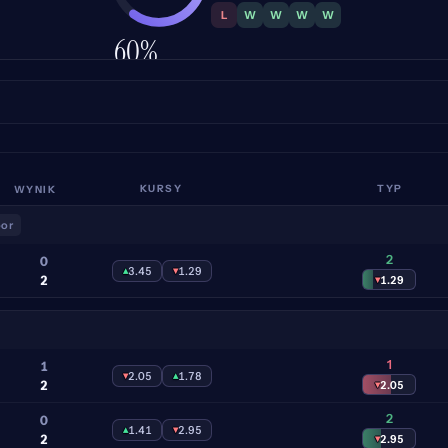
L
W
W
W
W
60%
TRAFNOŚĆ
WYNIK
KURSY
TYP
oor
2
0
▴
3.45
▾
1.29
2
▾
1.29
1
1
▾
2.05
▴
1.78
2
▾
2.05
2
0
▴
1.41
▾
2.95
2
▾
2.95