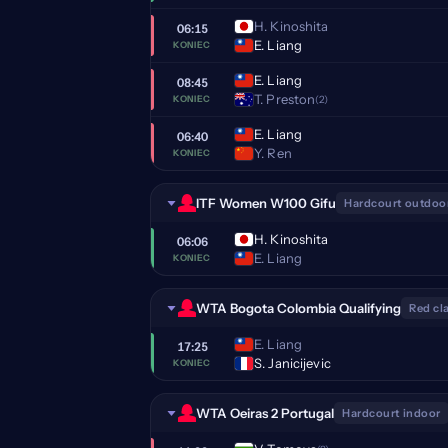
H. Kinoshita
06:15
E. Liang
KONIEC
E. Liang
08:45
T. Preston
(2)
KONIEC
E. Liang
06:40
Y. Ren
KONIEC
ITF Women W100 Gifu
Hardcourt outdoo
H. Kinoshita
06:06
E. Liang
KONIEC
WTA Bogota Colombia Qualifying
Red cl
E. Liang
17:25
S. Janicijevic
KONIEC
WTA Oeiras 2 Portugal
Hardcourt indoor