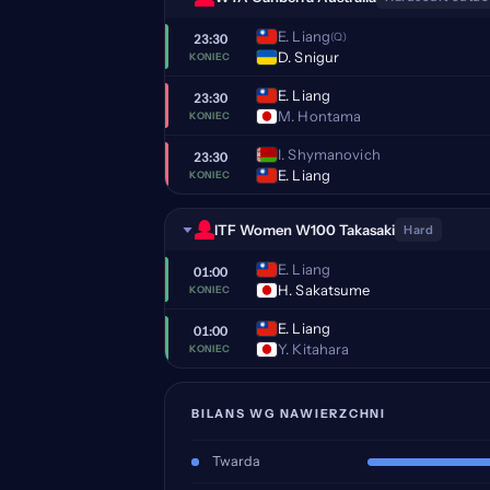
E. Liang
(Q)
23:30
D. Snigur
KONIEC
E. Liang
23:30
M. Hontama
KONIEC
I. Shymanovich
23:30
E. Liang
KONIEC
ITF Women W100 Takasaki
Hard
E. Liang
01:00
H. Sakatsume
KONIEC
E. Liang
01:00
Y. Kitahara
KONIEC
BILANS WG NAWIERZCHNI
Twarda