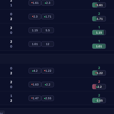
2
▾
1.61
▴
2.3
1
▾
1.61
2
0
▾
2.3
▴
1.71
2
▴
1.71
1
2
1.15
5.5
0
1.15
1
2
1.01
12
0
1.01
2
0
▴
4.2
▾
1.22
2
▾
1.22
2
2
▾
1.63
▴
2.2
0
▴
2.2
2
1
▾
1.47
▴
2.55
2
▴
2.55
or