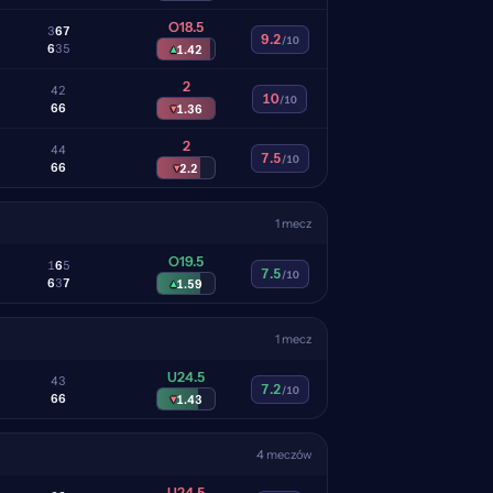
O18.5
3
6
7
9.2
/10
6
3
5
▴
1.42
2
4
2
10
/10
6
6
▾
1.36
2
4
4
7.5
/10
6
6
▾
2.2
1 mecz
O19.5
1
6
5
7.5
/10
6
3
7
▴
1.59
1 mecz
U24.5
4
3
7.2
/10
6
6
▾
1.43
4 meczów
U24.5