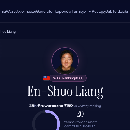
dnia
Wszystkie mecze
Generator kuponów
Postępy
Jak to działa
Turnieje
huo Liang
EL
WTA · Ranking #303
En-Shuo Liang
25
Praworęczna
#150
lat
Najwyższy ranking
20
Przeanalizowane mecze
OSTATNIA FORMA