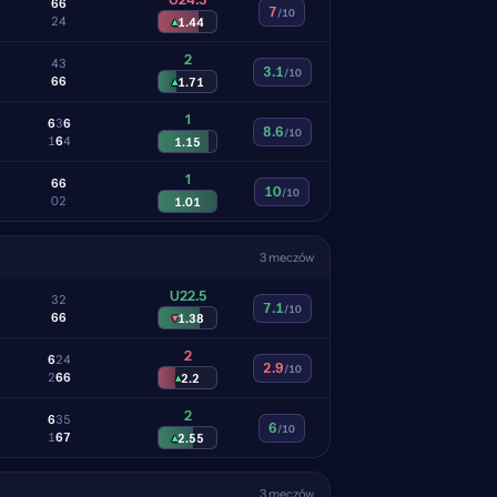
6
6
7
/10
2
4
▴
1.44
2
4
3
3.1
/10
6
6
▴
1.71
1
6
3
6
8.6
/10
1
6
4
1.15
1
6
6
10
/10
0
2
1.01
3 meczów
U22.5
3
2
7.1
/10
6
6
▾
1.38
2
6
2
4
2.9
/10
2
6
6
▴
2.2
2
6
3
5
6
/10
1
6
7
▴
2.55
3 meczów