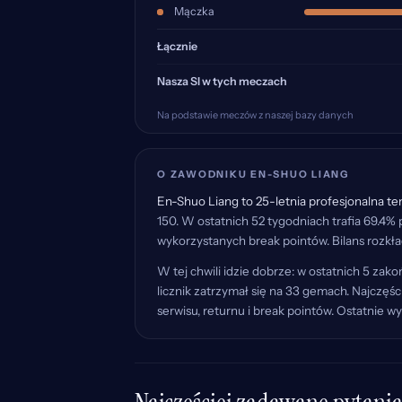
Mączka
Łącznie
Nasza SI w tych meczach
Na podstawie meczów z naszej bazy danych
O ZAWODNIKU EN-SHUO LIANG
En-Shuo Liang to 25-letnia profesjonalna te
150. W ostatnich 52 tygodniach trafia 69.4%
wykorzystanych break pointów. Bilans rozkła
W tej chwili idzie dobrze: w ostatnich 5 za
licznik zatrzymał się na 33 gemach. Najczęś
serwisu, returnu i break pointów. Ostatnie