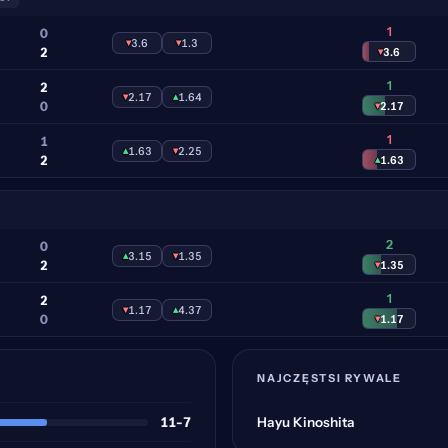
1
0
▾
3.6
▾
1.3
2
▾
3.6
1
2
▾
2.17
▴
1.64
0
▾
2.17
1
1
▴
1.63
▾
2.25
2
▴
1.63
2
0
▴
3.15
▾
1.35
2
▾
1.35
1
2
▾
1.17
▴
4.37
0
▾
1.17
NAJCZĘSTSI RYWALE
11-7
Hayu Kinoshita