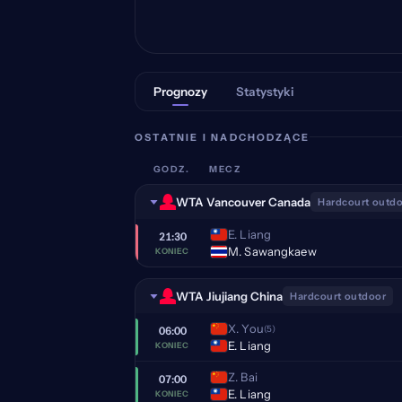
Prognozy
Statystyki
OSTATNIE I NADCHODZĄCE
GODZ.
MECZ
WTA Vancouver Canada
Hardcourt outd
E. Liang
21:30
M. Sawangkaew
KONIEC
WTA Jiujiang China
Hardcourt outdoor
X. You
(5)
06:00
E. Liang
KONIEC
Z. Bai
07:00
E. Liang
KONIEC