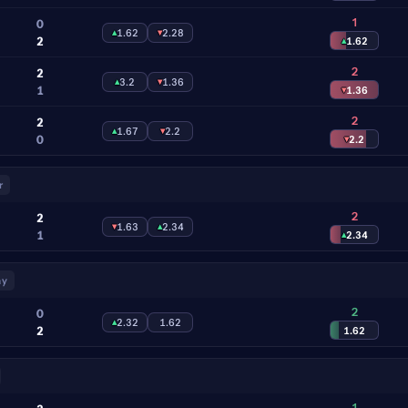
1
0
▴
1.62
▾
2.28
2
▴
1.62
2
2
▴
3.2
▾
1.36
1
▾
1.36
2
2
▴
1.67
▾
2.2
0
▾
2.2
r
2
2
▾
1.63
▴
2.34
1
▴
2.34
ay
2
0
▴
2.32
1.62
2
1.62
1