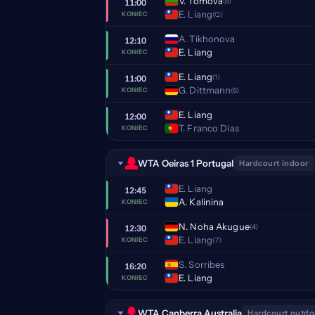
V. Tomova
(8)
11:00
E. Liang
(Q)
KONIEC
A. Tikhonova
12:10
E. Liang
KONIEC
E. Liang
(1)
11:00
G. Dittmann
(6)
KONIEC
E. Liang
12:00
T. Franco Dias
KONIEC
WTA Oeiras 1 Portugal
Hardcourt indoor
E. Liang
12:45
A. Kalinina
KONIEC
N. Noha Akugue
(4)
12:30
E. Liang
(7)
KONIEC
S. Sorribes
16:20
E. Liang
KONIEC
WTA Canberra Australia
Hardcourt outdo