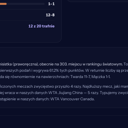
1-1
12-8
12 z 20 trafnie
nisistka (praworęczna), obecnie na 303. miejscu w rankingu światowym.
To 
 pierwszych podań i wygrywa 61.2% tych punktów. W returnie liczby są p
da się równomiernie na nawierzchniach: Twarda 11-7, Mączka 1-1.
kończonych meczach zwycięstwo przyszło 4 razy. Najdłuższy mecz, jaki mam
ciej wraca w naszych danych WTA Jiujiang China — 5 razy. Typujemy zwycię
 wystąpienie w naszych danych: WTA Vancouver Canada.