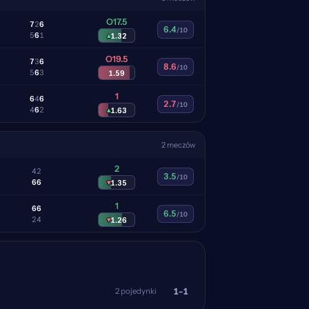
O17.5
7
2
6
6.4
/10
5
6
1
▴
1.32
O19.5
7
3
6
8.6
/10
5
6
3
1.59
1
6
4
6
2.7
/10
4
6
2
▴
1.63
2 meczów
2
4
2
3.5
/10
6
6
▾
1.35
1
6
6
6.5
/10
2
4
▾
1.26
1-1
2 pojedynki