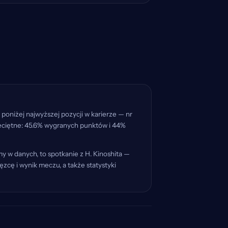
poniżej najwyższej pozycji w karierze — nr
rzeciętne: 45.6% wygranych punktów i 44%
y w danych, to spotkanie z H. Kinoshita —
zcę i wynik meczu, a także statystyki