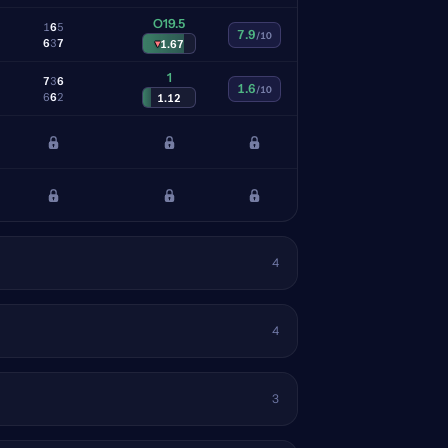
O19.5
1
6
5
7.9
/10
6
3
7
▾
1.67
1
7
3
6
1.6
/10
6
6
2
1.12
4
4
3