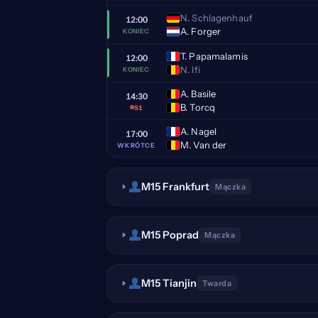
N. Schlagenhauf
12:00
A. Forger
KONIEC
T. Papamalamis
12:00
N. Ifi
KONIEC
A. Basile
14:30
B. Torcq
S1
A. Nagel
17:00
M. Van der
WKRÓTCE
M15 Frankfurt
Mączka
M15 Poprad
Mączka
M15 Tianjin
Twarda