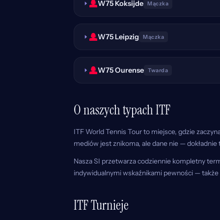
W75 Koksijde
Mączka
W75 Leipzig
Mączka
W75 Ourense
Twarda
O naszych typach ITF
ITF World Tennis Tour to miejsce, gdzie zaczy
mediów jest znikoma, ale dane nie — dokładnie 
Nasza SI przetwarza codziennie kompletny termi
indywidualnymi wskaźnikami pewności — także d
ITF Turnieje