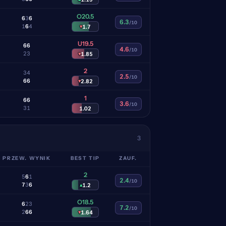
O20.5
6
3
6
6.3
/10
1
6
4
▾
1.7
U19.5
6
6
4.6
/10
2
3
▾
1.85
2
3
4
2.5
/10
6
6
▾
2.82
1
6
6
3.6
/10
3
1
1.02
3
PRZEW. WYNIK
BEST TIP
ZAUF.
2
5
6
1
2.4
/10
7
3
6
▴
1.2
O18.5
6
2
3
7.2
/10
2
6
6
▾
1.64