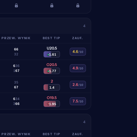
4
PRZEW. WYNIK
BEST TIP
ZAUF.
U20.5
6
6
4.6
/10
3
2
▴
1.61
O20.5
6
3
6
4.9
/10
1
6
7
▴
1.77
2
3
5
2.6
/10
6
7
1.4
O19.5
6
3
4
7.5
/10
3
6
6
▾
1.95
4
PRZEW. WYNIK
BEST TIP
ZAUF.