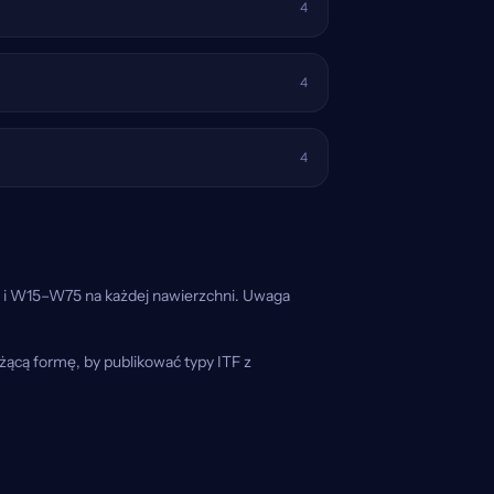
4
4
4
25 i W15–W75 na każdej nawierzchni. Uwaga
żącą formę, by publikować typy ITF z