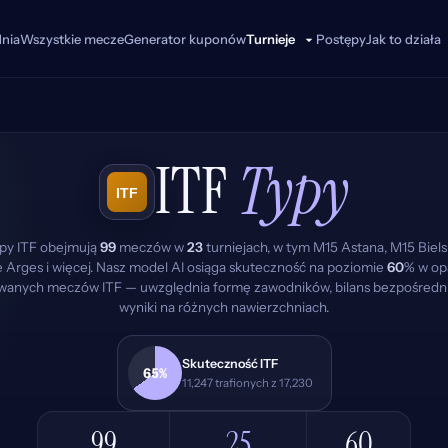
dnia
Wszystkie mecze
Generator kuponów
Postępy
Jak to działa
Turnieje
ITF
Typy
ypy ITF obejmują
99
meczów w
23
turniejach, w tym M15 Astana, M15 Biels
 Arges i więcej. Nasz model AI osiąga skuteczność na poziomie
60
% w op
wanych meczów ITF — uwzględnia formę zawodników, bilans bezpośredni
wyniki na różnych nawierzchniach.
Skuteczność ITF
65%
11,247 trafionych z 17,230
99
25
60