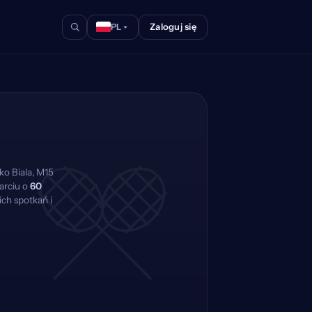
Zaloguj się
PL
ko Biala, M15
arciu o
60
ch spotkań i