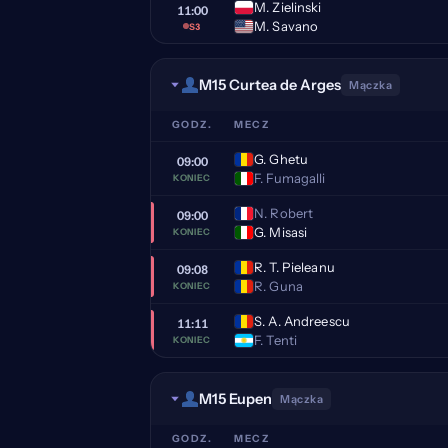
M. Zielinski
11:00
M. Savano
S3
M15 Curtea de Arges
Mączka
GODZ.
MECZ
G. Ghetu
09:00
F. Fumagalli
KONIEC
N. Robert
09:00
G. Misasi
KONIEC
R. T. Pieleanu
09:08
R. Guna
KONIEC
S. A. Andreescu
11:11
F. Tenti
KONIEC
M15 Eupen
Mączka
GODZ.
MECZ