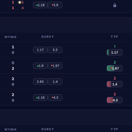
1
5
▴
1.28
▾
3.9
1
4
WYNIK
KURSY
TYP
1
1
1.17
5.5
0
1.17
2
0
▴
1.9
▾
1.87
2
▾
1.87
2
2
2.85
1.4
0
1.4
2
2
▴
1.16
▾
4.3
0
▾
4.3
WYNIK
KURSY
TYP