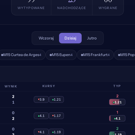
WYTYPOWANE
NADCHODZĄCE
WYGRANE
Wczoraj
Dzisiaj
Jutro
M15 Curtea de Arges
M15 Eupen
M15 Frankfurt
M15 Pop
4
4
4
WYNIK
KURSY
TYP
2
2
▾
3.9
▴
1.21
1
▴
1.21
1
0
▴
4.1
▾
1.17
2
▴
4.1
2
0
▾
4.1
▴
1.19
2
▴
1.19