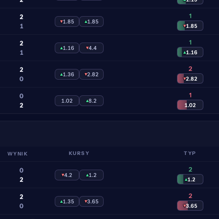
1
2
▾
1.85
▴
1.85
1
▾
1.85
1
2
▴
1.16
▾
4.4
1
▴
1.16
2
2
▴
1.36
▾
2.82
0
▾
2.82
1
0
1.02
▴
8.2
2
1.02
WYNIK
KURSY
TYP
2
0
▾
4.2
▴
1.2
2
▴
1.2
2
2
▴
1.35
▾
3.65
0
▾
3.65