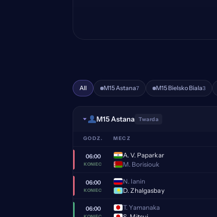
All
M15 Astana
M15 Bielsko Biala
7
3
M15 Astana
Twarda
GODZ.
MECZ
A. V. Paparkar
06:00
M. Borisiouk
KONIEC
N. Ianin
06:00
D. Zhalgasbay
KONIEC
T. Yamanaka
06:00
S. Mitsui
KONIEC