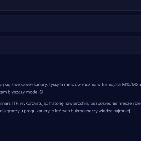
nają się zawodowe kariery: tysiące meczów rocznie w turniejach M15/M
tam błyszczy model SI.
narz ITF, wykorzystując historię nawierzchni, bezpośrednie mecze i bie
la graczy u progu kariery, o których bukmacherzy wiedzą najmniej.