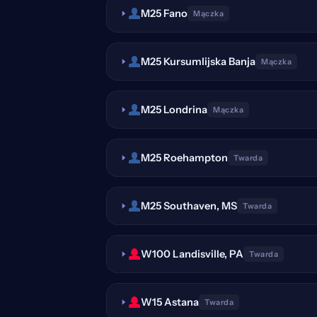
M25 Fano
Mączka
M25 Kursumlijska Banja
Mączka
M25 Londrina
Mączka
M25 Roehampton
Twarda
M25 Southaven, MS
Twarda
W100 Landisville, PA
Twarda
W15 Astana
Twarda