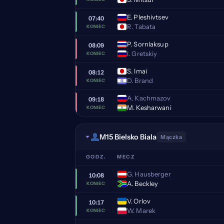
E. Pleshivtsev
07:40
R. Tabata
KONIEC
P. Sornlaksup
08:09
I. Gretskiy
KONIEC
S. Imai
08:12
D. Brand
KONIEC
A. Kachmazov
09:18
M. Kesharwani
KONIEC
M15 Bielsko Biala
Mączka
GODZ.
MECZ
G. Hausberger
10:08
A. Beckley
KONIEC
V. Orlov
10:17
W. Marek
KONIEC