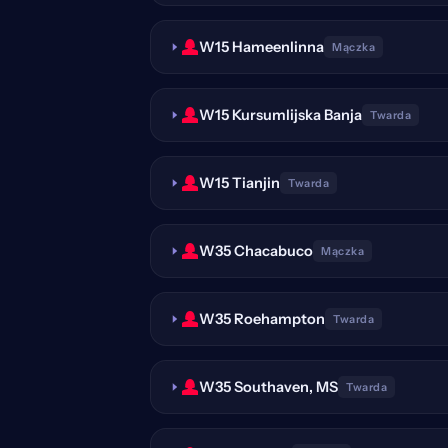
W15 Hameenlinna
Mączka
W15 Kursumlijska Banja
Twarda
W15 Tianjin
Twarda
W35 Chacabuco
Mączka
W35 Roehampton
Twarda
W35 Southaven, MS
Twarda