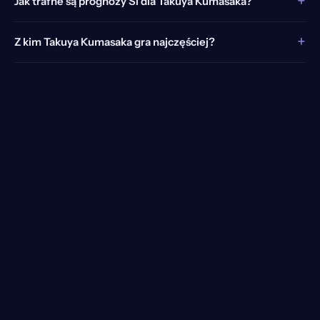
+
Jak trafne są prognozy SI dla Takuya Kumasaka?
+
Z kim Takuya Kumasaka gra najczęściej?