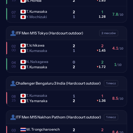
2
N. Honda
▾
1.83
T. Kumasaka
2
1
07
7.8
/10
32
1
Y. Mochizuki
1.28
ITF Men M15 Tokyo (Hardcourt outdoor)
2 meczów
T. Ichikawa
2
2
02
4.1
/10
00
1
T. Kumasaka
▾
1.45
N. Nakagawa
0
2
04
1
/10
09
2
T. Kumasaka
▾
1.72
Challenger Bengaluru 3 India (Hardcourt outdoor)
1 mecz
T. Kumasaka
1
1
08
8.5
/10
25
2
T. Yamanaka
▾
1.36
ITF Men M15 Nakhon Pathom (Hardcourt outdoor)
1 mecz
W. Trongcharoench
2
2
03
8.4
/10