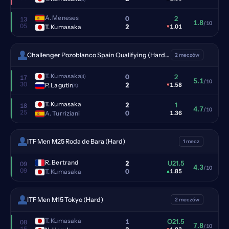
A. Meneses
0
2
13
1.8
/10
05
2
T. Kumasaka
▾
1.01
Challenger Pozoblanco Spain Qualifying (Hardcourt outdoor)
2 meczów
T. Kumasaka
0
2
(4)
17
5.1
/10
30
2
P. Lagutin
▾
1.58
(A)
T. Kumasaka
2
1
18
4.7
/10
25
0
A. Turriziani
1.36
ITF Men M25 Roda de Bara (Hard)
1 mecz
R. Bertrand
2
U21.5
09
4.3
/10
09
0
T. Kumasaka
▴
1.85
ITF Men M15 Tokyo (Hard)
2 meczów
T. Kumasaka
1
O21.5
08
7.8
/10
15