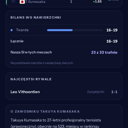
10
1
T. Kumasaka
▴
1.65
BILANS WG NAWIERZCHNI
Twarda
16-19
Łącznie
16-19
Nasza SI w tych meczach
23 z 33 trafnie
Na podstawie meczów z naszej bazy danych
NAJCZĘSTSI RYWALE
1-1
Leo Vithoontien
2 pojedynki
O ZAWODNIKU TAKUYA KUMASAKA
Takuya Kumasaka to 27-letni profesjonalny tenisista
(praworęczny), obecnie na 523. miejscu w rankingu