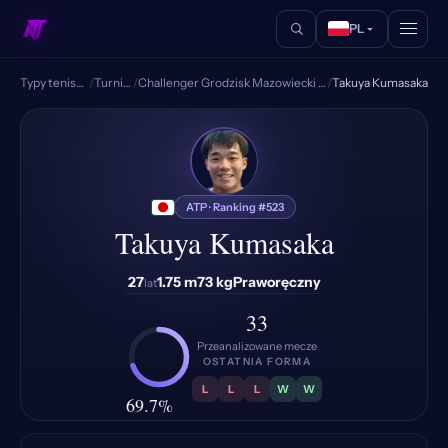
PL
Typy tenisowe
/
Turnieje
/
Challenger Grodzisk Mazowiecki Poland
/
Takuya Kumasaka
TK
ATP · Ranking #523
Takuya Kumasaka
27
1.75 m
73 kg
Praworęczny
lat
33
Przeanalizowane mecze
OSTATNIA FORMA
L
L
L
W
W
69.7%