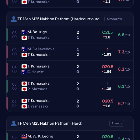
00
0
T. Kumasaka
▾
1.1
ITF Men M25 Nakhon Pathom (Hardcourt outdoor)
5 meczów
M. Bouzige
2
O21.5
03
6.6
/10
00
1
T. Kumasaka
▾
1.8
M. Dellavedova
1
1
03
7.3
/10
00
2
T. Kumasaka
▴
1.83
T. Kumasaka
2
O20.5
04
8.2
/10
00
0
C. Hewitt
▾
1.64
T. Kumasaka
2
1
03
6.3
/10
00
0
R. Matsuda
▾
1.35
T. Kumasaka
2
O20.5
05
6.7
/10
09
0
J. Yamasaki
▾
1.8
ITF Men M25 Nakhon Pathom (Hard)
1 mecz
M. W. K. Leong
2
O20.5
05
5.4
/10