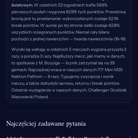
światowym.
W ostatnich 52 tygodniach trafia 59.9%
pierwszych podań i wygrywa 62.9% tych punktów. Prawdziwą
bronią jest tu przełamanie: wykorzystanych zostaje 52.1%
break pointów. W sumie po tej stronie siatki zostaje 62.8%
wszystkich rozegranych punktów. Niemal cały bilans
pochodzi z jednej nawierzchni — twarda nawierzchnia (16-19).
Wyniki się wahają: w ostatnich 5 meczach wygrana przyszła 2
razy, a porażka 3 razy. Najdłuższy mecz, jaki mamy w danych,
to spotkanie z M. Bouzige — licznik zatrzymał się na 39
gemach. Najczęściej wraca w naszych danych ITF Men M25
Nakhon Pathom — 6 razy. Typujemy zwycięzcę i wynik
meczu, a także statystyki serwisu, returnu i break pointów.
Ostatnie wystąpienie w naszych danych: Challenger Grodzisk
Mazowiecki Poland.
Najczęściej zadawane pytania