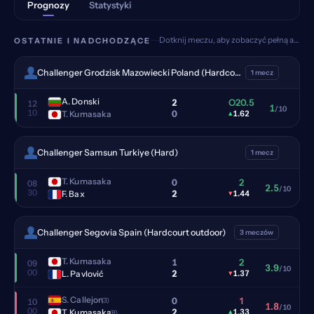
Prognozy
Statystyki
Dotknij meczu, aby zobaczyć pełną analizę
OSTATNIE I NADCHODZĄCE
Challenger Grodzisk Mazowiecki Poland (Hardcourt outdoor)
1 mecz
A. Donski
2
O20.5
12
1
/10
10
0
T. Kumasaka
▴
1.62
Challenger Samsun Turkiye (Hard)
1 mecz
T. Kumasaka
0
2
08
2.5
/10
30
2
F. Bax
▾
1.44
Challenger Segovia Spain (Hardcourt outdoor)
3 meczów
T. Kumasaka
1
2
09
3.9
/10
00
2
L. Pavlović
▾
1.37
S. Callejon
0
1
(3)
10
1.8
/10
00
2
T. Kumasaka
▴
1.33
(8)