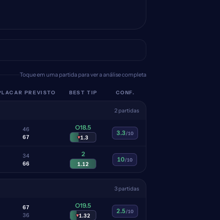
Toque em uma partida para ver a análise completa
PLACAR PREVISTO
BEST TIP
CONF.
2 partidas
O18.5
4
6
3.3
/10
6
7
▾
1.3
2
3
4
10
/10
6
6
1.12
3 partidas
O19.5
6
7
2.5
/10
3
6
▾
1.32