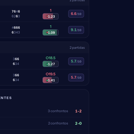
2 partidas
1
7
6
4
6
6.6
/10
6
2
6
3
▾
1.23
1
4
6
6
6
9.1
/10
6
3
4
3
▾
1.09
2 partidas
O18.5
3
6
6
5.7
/10
6
3
4
▴
1.27
O19.5
3
6
6
5.7
/10
6
3
4
▴
1.41
ENTES
1-2
3 confrontos
2-0
2 confrontos