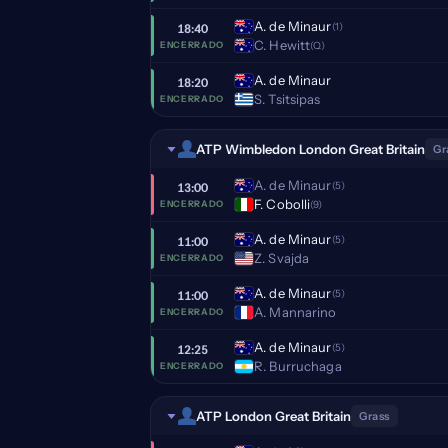
A. de Minaur
(1)
18:40
C. Hewitt
(Q)
ENCERRADO
A. de Minaur
18:20
S. Tsitsipas
ENCERRADO
ATP Wimbledon London Great Britain
Gr
A. de Minaur
(5)
13:00
F. Cobolli
(9)
ENCERRADO
A. de Minaur
(5)
11:00
Z. Svajda
ENCERRADO
A. de Minaur
(5)
11:00
A. Mannarino
ENCERRADO
A. de Minaur
(5)
12:25
R. Burruchaga
ENCERRADO
ATP London Great Britain
Grass