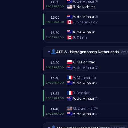
A. de Minaur
(1)
11:30
B. Nakashima
ENCERRADO
A. de Minaur
(1)
13:05
D. Shapovalov
ENCERRADO
A. de Minaur
15:50
G. Diallo
ENCERRADO
ATP S - Hertogenbosch Netherlands
Gras
K. Majchrzak
13:30
A. de Minaur
(2)
ENCERRADO
A. Mannarino
14:40
A. de Minaur
(2)
ENCERRADO
B. Bonzi
(Q)
13:55
A. de Minaur
(2)
ENCERRADO
M. Damm Jr
(Q)
14:40
A. de Minaur
(2)
ENCERRADO
ATP French Open Paris France