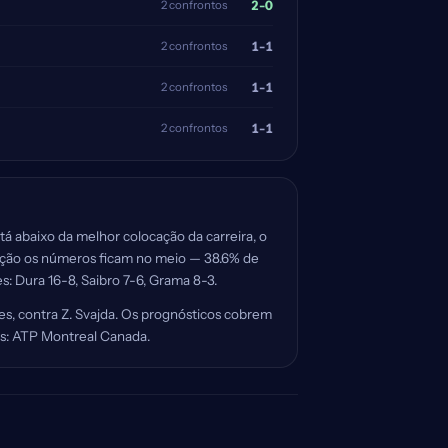
2-0
2 confrontos
1-1
2 confrontos
1-1
2 confrontos
1-1
2 confrontos
tá abaixo da melhor colocação da carreira, o
lução os números ficam no meio — 38.6% de
s: Dura 16-8, Saibro 7-6, Grama 8-3.
es, contra Z. Svajda. Os prognósticos cobrem
dos: ATP Montreal Canada.