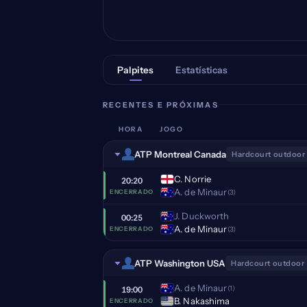
Palpites
Estatísticas
RECENTES E PRÓXIMAS
HORA
JOGO
ATP Montreal Canada
Hardcourt outdoor
C. Norrie
20:20
A. de Minaur
(3)
ENCERRADO
J. Duckworth
00:25
A. de Minaur
(3)
ENCERRADO
ATP Washington USA
Hardcourt outdoor
A. de Minaur
(1)
19:00
B. Nakashima
ENCERRADO