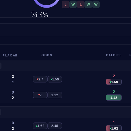
L
W
L
W
W
74.4%
PRECISÃO
PLACAR
ODDS
PALPITE
2
2
▾
2.7
▴
1.59
1
▴
1.59
2
0
▾
7
1.12
2
1.12
1
0
▴
1.62
2.45
2
▴
1.62