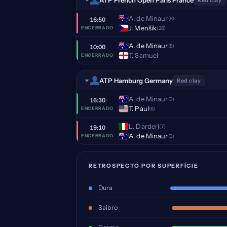
Red clay
A. de Minaur
(8)
16:50
J. Menšik
(26)
ENCERRADO
A. de Minaur
(8)
10:00
T. Samuel
ENCERRADO
ATP Hamburg Germany
Red clay
A. de Minaur
(3)
16:30
T. Paul
(6)
ENCERRADO
L. Darderi
(7)
19:10
A. de Minaur
(3)
ENCERRADO
RETROSPECTO POR SUPERFÍCIE
Dura
Saibro