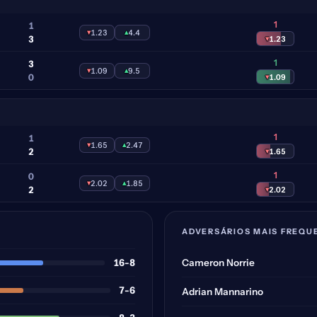
1
1
▾
1.23
▴
4.4
3
▾
1.23
1
3
▾
1.09
▴
9.5
0
▾
1.09
1
1
▾
1.65
▴
2.47
2
▾
1.65
1
0
▾
2.02
▴
1.85
2
▾
2.02
ADVERSÁRIOS MAIS FREQU
16-8
Cameron Norrie
7-6
Adrian Mannarino