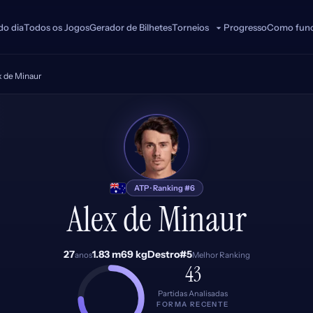
do dia
Todos os Jogos
Gerador de Bilhetes
Progresso
Como func
Torneios
x de Minaur
AM
ATP · Ranking #6
Alex de Minaur
27
1.83 m
69 kg
Destro
#5
anos
Melhor Ranking
43
Partidas Analisadas
FORMA RECENTE