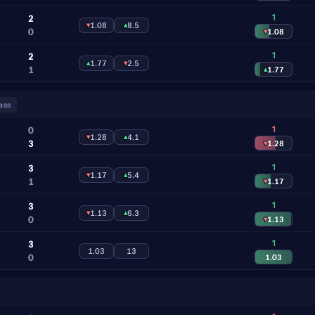
1
2
▾
1.08
▴
8.5
0
▾
1.08
1
2
▴
1.77
▾
2.5
1
▴
1.77
ass
1
0
▾
1.28
▴
4.1
3
▾
1.28
1
3
▾
1.17
▴
5.4
1
▾
1.17
1
3
▾
1.13
▴
6.3
0
▾
1.13
1
3
1.03
13
0
1.03