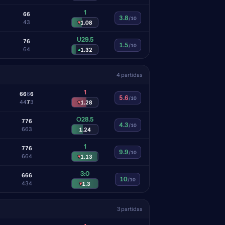
1
6
6
3.8
/10
4
3
▾
1.08
U29.5
7
6
1.5
/10
6
4
▴
1.32
4 partidas
1
6
6
6
6
5.6
/10
4
4
7
3
▾
1.28
O28.5
7
7
6
4.3
/10
6
6
3
1.24
1
7
7
6
9.9
/10
6
6
4
▾
1.13
3:0
6
6
6
10
/10
4
3
4
▾
1.3
3 partidas