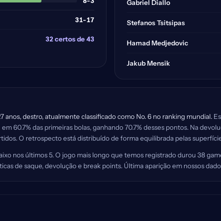
8-3
Gabriel Diallo
31-17
Stefanos Tsitsipas
32 certos de 43
Hamad Medjedovic
Jakub Mensik
27 anos, destro, atualmente classificado como No. 6 no ranking mundial.
Es
ou em 60.7% das primeiras bolas, ganhando 70.7% desses pontos. Na devo
idos. O retrospecto está distribuído de forma equilibrada pelas superfície
 baixo nos últimos 5. O jogo mais longo que temos registrado durou 38 gam
ísticas de saque, devolução e break points. Última aparição em nossos da