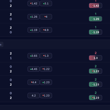
1
0
▾
1.42
▴
3.1
2
▾
1.42
1
2
▴
1.26
▾
4
0
▴
1.26
1
2
▴
1.19
▾
4.9
0
▴
1.19
s
2
2
▴
3.65
▾
1.3
1
1.3
2
0
▴
4.45
▾
1.22
2
▾
1.22
2
0
▾
4.4
▴
1.23
2
▴
1.23
2
0
4.2
▾
1.23
2
▾
1.23