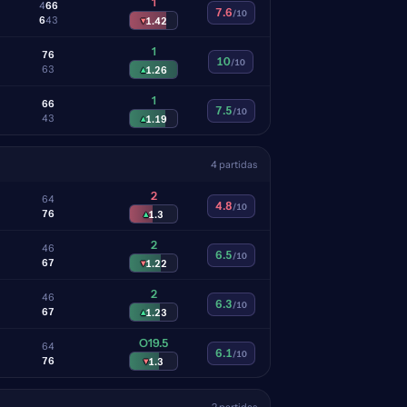
1
4
6
6
7.6
/10
6
4
3
▾
1.42
1
7
6
10
/10
6
3
▴
1.26
1
6
6
7.5
/10
4
3
▴
1.19
4 partidas
2
6
4
4.8
/10
7
6
▴
1.3
2
4
6
6.5
/10
6
7
▾
1.22
2
4
6
6.3
/10
6
7
▴
1.23
O19.5
6
4
6.1
/10
7
6
▾
1.3