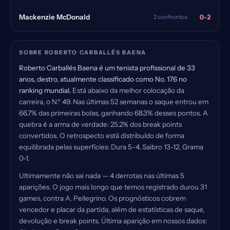
0-2
Mackenzie McDonald
2 confrontos
SOBRE ROBERTO CARBALLÉS BAENA
Roberto Carballés Baena é um tenista profissional de 33
anos, destro, atualmente classificado como No. 176 no
ranking mundial.
Está abaixo da melhor colocação da
carreira, o N.º 49. Nas últimas 52 semanas o saque entrou em
66.7% das primeiras bolas, ganhando 68.3% desses pontos. A
quebra é a arma de verdade: 25.2% dos break points
convertidos. O retrospecto está distribuído de forma
equilibrada pelas superfícies: Dura 5-4, Saibro 13-12, Grama
0-1.
Ultimamente não sai nada — 4 derrotas nas últimas 5
aparições. O jogo mais longo que temos registrado durou 31
games, contra A. Pellegrino. Os prognósticos cobrem
vencedor e placar da partida, além de estatísticas de saque,
devolução e break points. Última aparição em nossos dados: