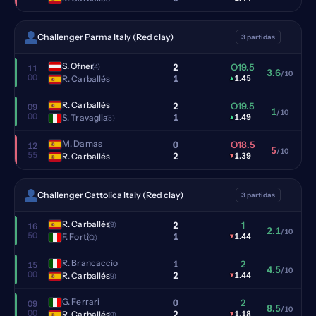
Challenger Parma Italy (Red clay)
3 partidas
S. Ofner
2
O19.5
(4)
11
3.6
/10
00
1
R. Carballés
▴
1.45
R. Carballés
2
O19.5
09
1
/10
00
1
S. Travaglia
▴
1.49
(5)
M. Damas
0
O18.5
12
5
/10
55
2
R. Carballés
▾
1.39
Challenger Cattolica Italy (Red clay)
3 partidas
R. Carballés
2
1
(9)
16
2.1
/10
50
1
F. Forti
▾
1.44
(Q)
R. Brancaccio
1
2
15
4.5
/10
00
2
R. Carballés
▾
1.44
(9)
G. Ferrari
0
2
09
8.5
/10
00
2
R. Carballés
▾
1.18
(9)