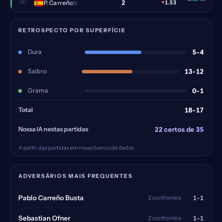
00
2
P. Carreño
▾
1.53
(3)
RETROSPECTO POR SUPERFÍCIE
Dura
5-4
Saibro
13-12
Grama
0-1
Total
18-17
Nossa IA nestas partidas
22 certos de 35
A partir das partidas em nosso banco de dados
ADVERSÁRIOS MAIS FREQUENTES
1-1
Pablo Carreño Busta
2 confrontos
1-1
Sebastian Ofner
2 confrontos