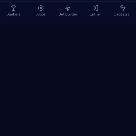
Bankers
Jogos
Bet Builder
Entrar
Cadastrar
TennisPredictions
Google Play
App Store
+
TORNEIOS POPULARES
+
PARTIDAS