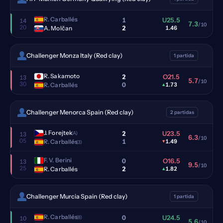
R. Carballés
1
U25.5
14
7.3
/10
20
2
A. Molčan
1.46
Challenger Monza Italy (Red clay)
1 partida
R. Sakamoto
2
O21.5
13
5.7
/10
30
0
R. Carballés
▴
1.73
Challenger Menorca Spain (Red clay)
2 partidas
J. Forejtek
2
U23.5
(A)
13
6.3
/10
05
1
R. Carballés
▾
1.49
(3)
F. V. Berini
0
O16.5
13
9.5
/10
25
2
R. Carballés
▴
1.82
Challenger Murcia Spain (Red clay)
1 partida
R. Carballés
0
U24.5
(8)
10
5.6
/10