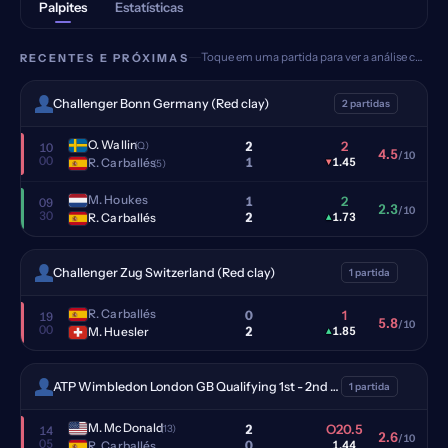
Palpites
Estatísticas
Toque em uma partida para ver a análise completa
RECENTES E PRÓXIMAS
Challenger Bonn Germany (Red clay)
2 partidas
O. Wallin
2
2
(Q)
10
4.5
/10
00
1
R. Carballés
▾
1.45
(5)
M. Houkes
1
2
09
2.3
/10
30
2
R. Carballés
▴
1.73
Challenger Zug Switzerland (Red clay)
1 partida
R. Carballés
0
1
19
5.8
/10
00
2
M. Huesler
▴
1.85
ATP Wimbledon London GB Qualifying 1st - 2nd (Grass)
1 partida
M. McDonald
2
O20.5
(13)
14
2.6
/10
05
0
R. Carballés
1.44