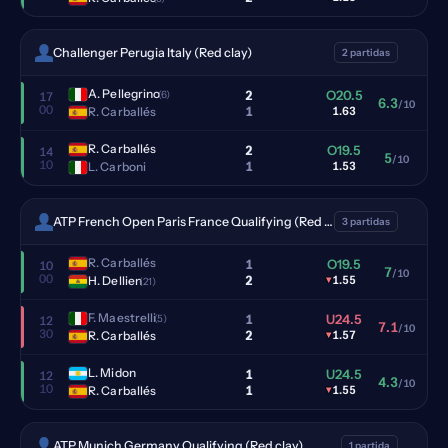
Challenger Perugia Italy (Red clay)
2 partidas
A. Pellegrino
2
O20.5
(6)
17
6.3
/10
00
1
R. Carballés
1.63
R. Carballés
2
O19.5
14
5
/10
10
1
L. Carboni
1.53
ATP French Open Paris France Qualifying (Red clay)
3 partidas
R. Carballés
1
O19.5
10
7
/10
00
2
H. Dellien
▾
1.55
(21)
F. Maestrelli
1
U24.5
(5)
12
7.1
/10
30
2
R. Carballés
▾
1.57
L. Midon
1
U24.5
12
4.3
/10
10
1
R. Carballés
▾
1.55
ATP Munich Germany Qualifying (Red clay)
1 partida