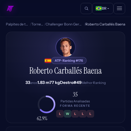
BR
Palpites de tênis
/
Torneios
/
Challenger Bonn Germany
/
Roberto Carballés Baena
RB
ATP · Ranking #176
Roberto Carballés Baena
33
1.83 m
77 kg
Destro
#49
anos
Melhor Ranking
35
Partidas Analisadas
FORMA RECENTE
L
W
L
L
L
62.9%