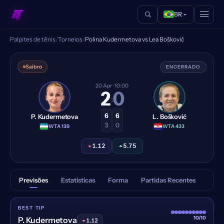
BR
Palpites de tênis
/
Torneios
/
Polina Kudermetova vs Lea Bošković
Polina Kudermetova vs Lea B
Saibro
ENCERRADO
20 Apr
· 10:00
2
0
:
6
6
P. Kudermetova
L. Bošković
3
0
·
WTA 139
·
WTA 433
1.12
5.75
Previsões
Estatísticas
Forma
Partidas Recentes
BEST TIP
10/10
P. Kudermetova
1.12