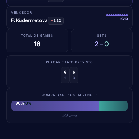
VENCEDOR
10/10
P. Kudermetova
1.12
TOTAL DE GAMES
SETS
16
2
0
–
PLACAR EXATO PREVISTO
6
6
1
3
COMUNIDADE · QUEM VENCE?
90
%
10
%
405
votos