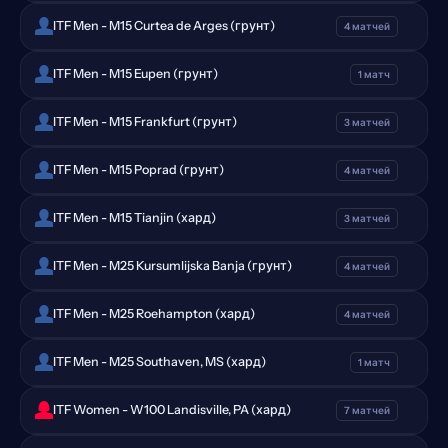
ITF Men - M15 Curtea de Arges (грунт)
4 матчей
ITF Men - M15 Eupen (грунт)
1 матч
ITF Men - M15 Frankfurt (грунт)
3 матчей
ITF Men - M15 Poprad (грунт)
4 матчей
ITF Men - M15 Tianjin (хард)
3 матчей
ITF Men - M25 Kursumlijska Banja (грунт)
4 матчей
ITF Men - M25 Roehampton (хард)
4 матчей
ITF Men - M25 Southaven, MS (хард)
1 матч
ITF Women - W100 Landisville, PA (хард)
7 матчей