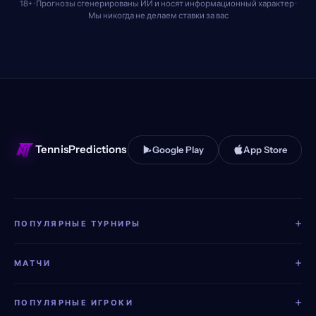
18+ · Прогнозы сгенерированы ИИ и носят информационный характер ·
Мы никогда не делаем ставки за вас
TennisPredictions
Google Play
App Store
+
ПОПУЛЯРНЫЕ ТУРНИРЫ
+
МАТЧИ
+
ПОПУЛЯРНЫЕ ИГРОКИ