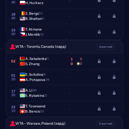
–
40
H. Hurkacz
Z. Bergs
(31)
18
–
40
B. Shelton
(5)
T. Atmane
23
–
00
J. Menšik
(13)
WTA - Toronto, Canada (хард)
4 матчей
A. Sabalenka
1
0
(1)
S2
0
0
S. Zhang
E. Svitolina
(9)
01
–
20
A. Potapova
(24)
A. Li
(28)
17
–
30
E. Rybakina
(2)
T. Townsend
23
–
10
B. Bencic
(12)
WTA - Warsaw, Poland (хард)
2 матчей