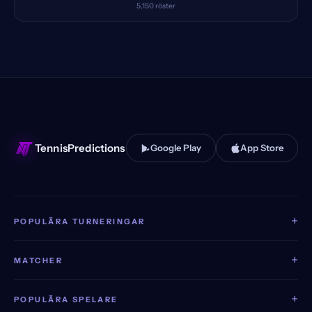
5,150
röster
TennisPredictions
Google Play
App Store
+
POPULÄRA TURNERINGAR
+
MATCHER
+
POPULÄRA SPELARE