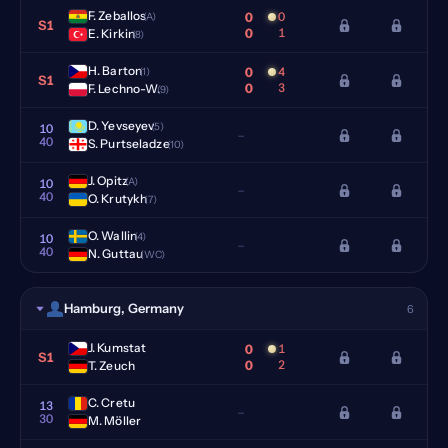
F. Zeballos
0
0
(A)
S1
0
1
E. Kirkin
(8)
H. Barton
0
4
(1)
S1
0
3
F. Lechno-W.
(9)
D. Yevseyev
(5)
10
–
40
S. Purtseladze
(10)
J. Opitz
(A)
10
–
40
O. Krutykh
(7)
O. Wallin
(4)
10
–
40
N. Guttau
(WC)
Hamburg, Germany
6
J. Kumstat
0
1
S1
0
2
T. Zeuch
C. Cretu
13
–
30
M. Möller