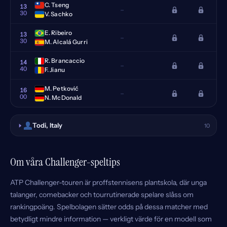
C. Tseng
13
–
30
V. Sachko
E. Ribeiro
13
–
30
M. Alcalá Gurri
R. Brancaccio
14
–
40
F. Jianu
M. Petković
16
–
00
N. McDonald
Todi, Italy
10
Om våra Challenger-speltips
ATP Challenger-touren är proffstennisens plantskola, där unga
talanger, comebacker och tourrutinerade spelare slåss om
rankingpoäng. Spelbolagen sätter odds på dessa matcher med
betydligt mindre information — verkligt värde för en modell som