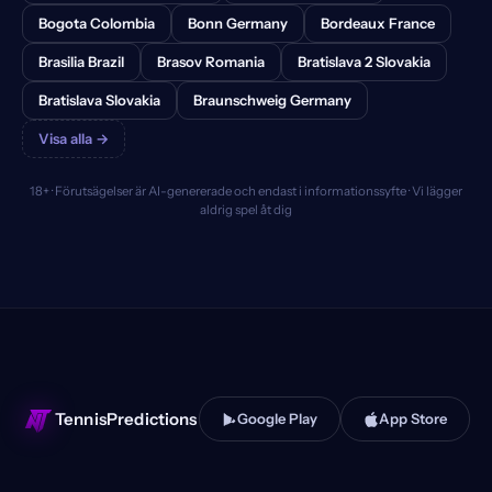
Bogota Colombia
Bonn Germany
Bordeaux France
Brasilia Brazil
Brasov Romania
Bratislava 2 Slovakia
Bratislava Slovakia
Braunschweig Germany
Visa alla →
18+ · Förutsägelser är AI-genererade och endast i informationssyfte · Vi lägger
aldrig spel åt dig
TennisPredictions
Google Play
App Store