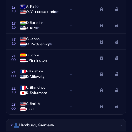
A. Rai
(A)
17
–
10
Q. Vandecasteele
(9)
D. Suresh
(6)
17
–
10
A. Kim
(11)
G. Johns
(5)
17
–
10
M. Rottgering
(8)
D. Jorda
21
–
00
J. Pinnington
F. Balshaw
21
–
00
D. Milavsky
U. Blanchet
22
–
10
R. Sakamoto
C. Smith
23
–
00
F. Gill
Hamburg, Germany
5