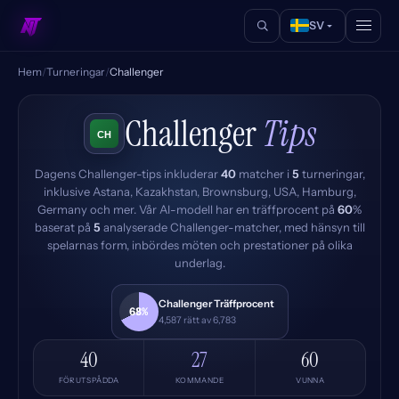
SV
Hem
/
Turneringar
/
Challenger
Challenger
Tips
Dagens Challenger-tips inkluderar
40
matcher i
5
turneringar,
inklusive Astana, Kazakhstan, Brownsburg, USA, Hamburg,
Germany och mer. Vår AI-modell har en träffprocent på
60
%
baserat på
5
analyserade Challenger-matcher, med hänsyn till
spelarnas form, inbördes möten och prestationer på olika
underlag.
Challenger Träffprocent
68%
4,587 rätt av 6,783
40
27
60
FÖRUTSPÅDDA
KOMMANDE
VUNNA