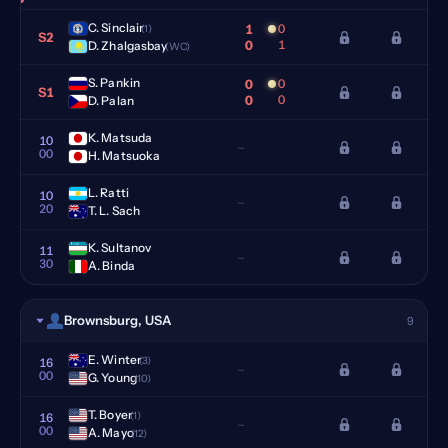
C. Sinclair
1
0
(1)
S2
0
1
D. Zhalgasbay
(WC)
S. Pankin
0
0
S1
0
0
D. Palan
K. Matsuda
10
–
00
H. Matsuoka
L. Ratti
10
–
20
T. L. Sach
K. Sultanov
11
–
30
A. Binda
Brownsburg, USA
9
E. Winter
(3)
16
–
00
G. Young
(10)
T. Boyer
(1)
16
–
00
A. Mayo
(12)