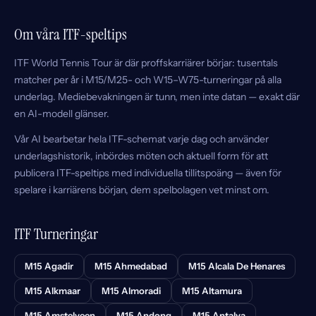
Om våra ITF-speltips
ITF World Tennis Tour är där proffskarriärer börjar: tusentals
matcher per år i M15/M25- och W15–W75-turneringar på alla
underlag. Mediebevakningen är tunn, men inte datan — exakt där
en AI-modell glänser.
Vår AI bearbetar hela ITF-schemat varje dag och använder
underlagshistorik, inbördes möten och aktuell form för att
publicera ITF-speltips med individuella tillitspoäng — även för
spelare i karriärens början, dem spelbolagen vet minst om.
ITF Turneringar
M15 Agadir
M15 Ahmedabad
M15 Alcala De Henares
M15 Alkmaar
M15 Almoradi
M15 Altamura
M15 Amstelveen
M15 Andong
M15 Antalya