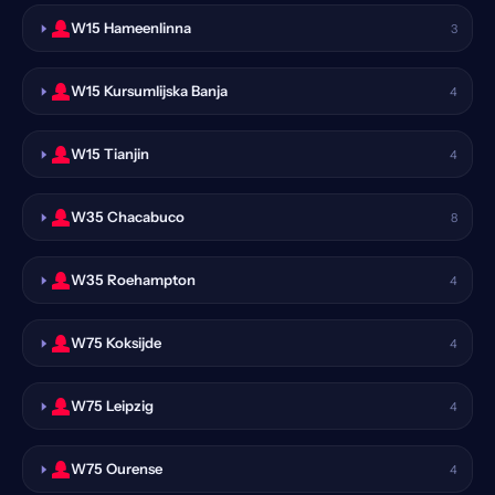
W15 Hameenlinna
3
W15 Kursumlijska Banja
4
W15 Tianjin
4
W35 Chacabuco
8
W35 Roehampton
4
W75 Koksijde
4
W75 Leipzig
4
W75 Ourense
4