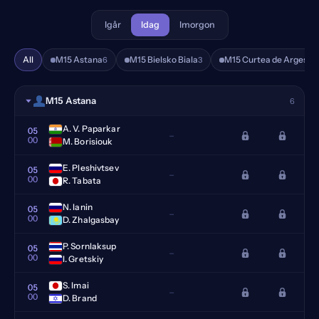
Igår
Idag
Imorgon
All
M15 Astana
M15 Bielsko Biala
M15 Curtea de Arges
6
3
4
M15 Astana
6
A. V. Paparkar
05
–
00
M. Borisiouk
E. Pleshivtsev
05
–
00
R. Tabata
N. Ianin
05
–
00
D. Zhalgasbay
P. Sornlaksup
05
–
00
I. Gretskiy
S. Imai
05
–
00
D. Brand