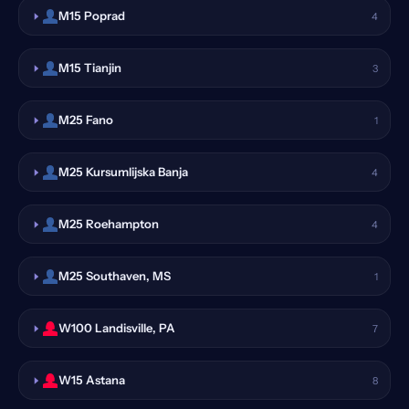
M15 Poprad
4
M15 Tianjin
3
M25 Fano
1
M25 Kursumlijska Banja
4
M25 Roehampton
4
M25 Southaven, MS
1
W100 Landisville, PA
7
W15 Astana
8