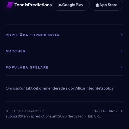
TennisPredictions
Google Play
App Store
+
POPULÄRA TURNERINGAR
+
MATCHER
+
POPULÄRA SPELARE
Om oss
Kontakt
Rekommenderade sidor
Villkor
Integritetspolicy
18+ • Spela ansvarsfullt
1-800-GAMBLER
support@tennispredictions.ai
©2026 NerdyTech Hub SRL