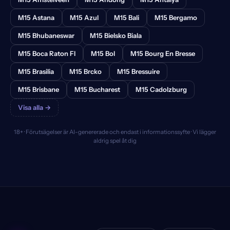
M15 Astana
M15 Azul
M15 Bali
M15 Bergamo
M15 Bhubaneswar
M15 Bielsko Biala
M15 Boca Raton Fl
M15 Bol
M15 Bourg En Bresse
M15 Brasilia
M15 Brcko
M15 Bressuire
M15 Brisbane
M15 Bucharest
M15 Cadolzburg
Visa alla →
18+ · Förutsägelser är AI-genererade och endast i informationssyfte · Vi lägger
aldrig spel åt dig