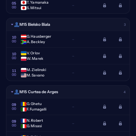
T. Yamanaka
05
–
00
S. Mitsui
M15 Bielsko Biala
3
G. Hausberger
10
–
00
A. Beckley
V. Orlov
10
–
00
W. Marek
M. Zielinski
11
–
00
M. Savano
M15 Curtea de Arges
4
G. Ghetu
09
–
00
F. Fumagalli
N. Robert
09
–
00
G. Misasi