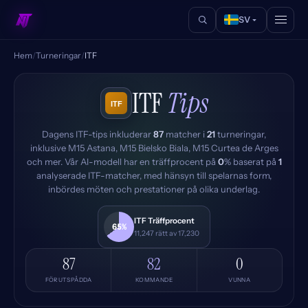
SV
Hem
/
Turneringar
/
ITF
ITF
Tips
Dagens ITF-tips inkluderar
87
matcher i
21
turneringar,
inklusive M15 Astana, M15 Bielsko Biala, M15 Curtea de Arges
och mer. Vår AI-modell har en träffprocent på
0
% baserat på
1
analyserade ITF-matcher, med hänsyn till spelarnas form,
inbördes möten och prestationer på olika underlag.
ITF Träffprocent
65%
11,247 rätt av 17,230
87
82
0
FÖRUTSPÅDDA
KOMMANDE
VUNNA