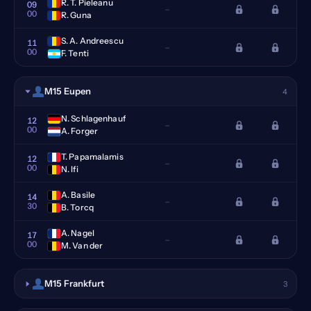
R. T. Pieleanu
09
–
00
R. Guna
S. A. Andreescu
11
–
00
F. Tenti
M15 Eupen
4
N. Schlagenhauf
12
–
00
A. Forger
T. Papamalamis
12
–
00
N. Ifi
A. Basile
14
–
30
B. Torcq
A. Nagel
17
–
00
M. Van der
M15 Frankfurt
3