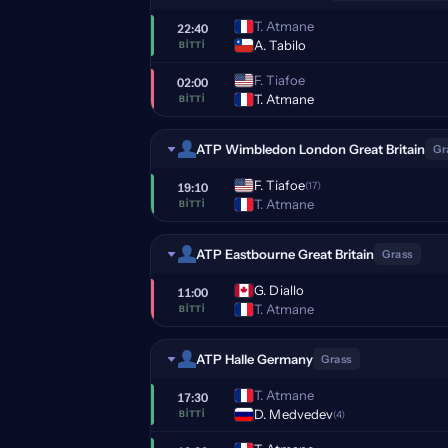
T. Atmane
22:40
A. Tabilo
BITTI
F. Tiafoe
02:00
T. Atmane
BITTI
ATP Wimbledon London Great Britain
Gr
F. Tiafoe
(17)
19:10
T. Atmane
BITTI
ATP Eastbourne Great Britain
Grass
G. Diallo
11:00
T. Atmane
BITTI
ATP Halle Germany
Grass
T. Atmane
17:30
D. Medvedev
(4)
BITTI