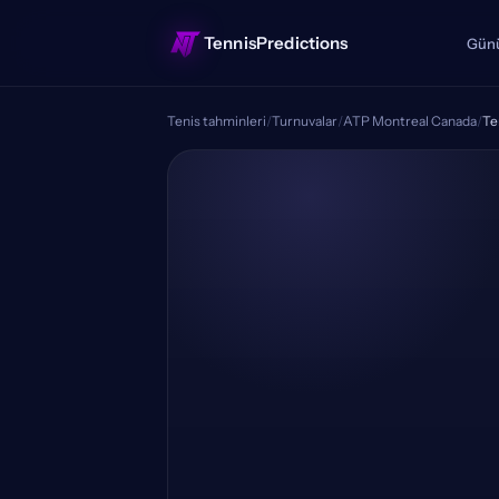
TennisPredictions
Günü
Tenis tahminleri
/
Turnuvalar
/
ATP Montreal Canada
/
Te