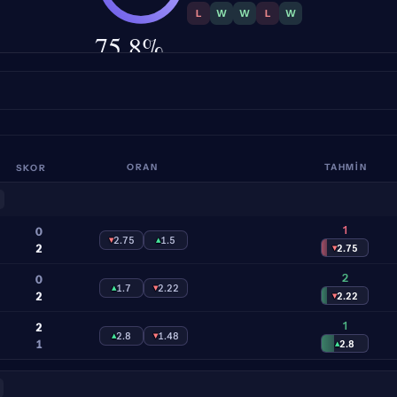
L
W
W
L
W
75.8%
İSABET
SKOR
ORAN
TAHMİN
1
0
▾
2.75
▴
1.5
2
▾
2.75
2
0
▴
1.7
▾
2.22
2
▾
2.22
1
2
▴
2.8
▾
1.48
1
▴
2.8