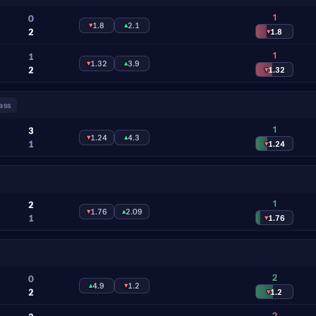
1
0
▾
1.8
▴
2.1
2
▾
1.8
1
1
▾
1.32
▴
3.9
2
▾
1.32
ass
1
3
▾
1.24
▴
4.3
1
▾
1.24
1
2
▾
1.76
▴
2.09
1
▾
1.76
2
0
▴
4.9
▾
1.2
2
▾
1.2
2