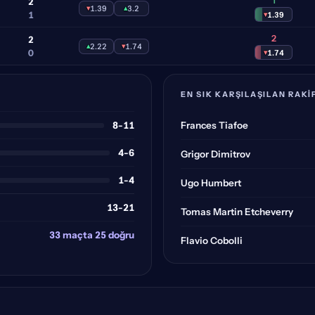
1
2
▾
1.39
▴
3.2
1
▾
1.39
2
2
▴
2.22
▾
1.74
0
▾
1.74
EN SIK KARŞILAŞILAN RAKI
8-11
Frances Tiafoe
4-6
Grigor Dimitrov
1-4
Ugo Humbert
13-21
Tomas Martin Etcheverry
33 maçta 25 doğru
Flavio Cobolli