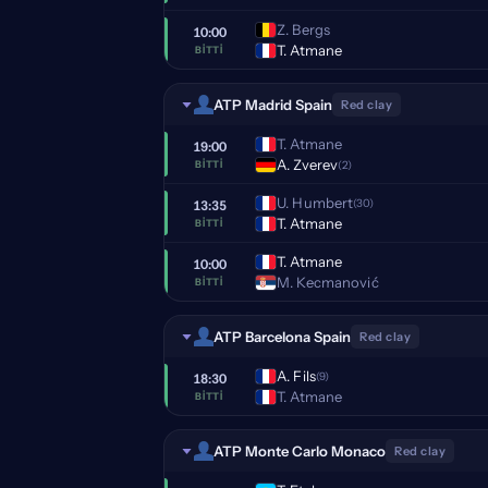
Z. Bergs
10:00
T. Atmane
BITTI
ATP Madrid Spain
Red clay
T. Atmane
19:00
A. Zverev
(2)
BITTI
U. Humbert
(30)
13:35
T. Atmane
BITTI
T. Atmane
10:00
M. Kecmanović
BITTI
ATP Barcelona Spain
Red clay
A. Fils
(9)
18:30
T. Atmane
BITTI
ATP Monte Carlo Monaco
Red clay