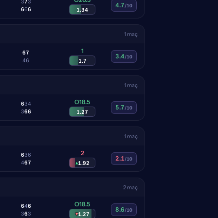
3
7
3
4.7
/10
6
6
6
1.34
1 maç
1
6
7
3.4
/10
4
6
1.7
1 maç
O18.5
6
3
4
5.7
/10
3
6
6
1.27
1 maç
2
6
3
6
2.1
/10
4
6
7
▴
1.92
2 maç
O18.5
6
4
6
8.6
/10
3
6
3
▾
1.27