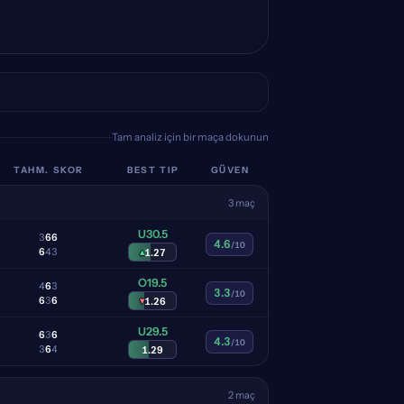
Tam analiz için bir maça dokunun
TAHM. SKOR
BEST TIP
GÜVEN
3 maç
U30.5
3
6
6
4.6
/10
6
4
3
▴
1.27
O19.5
4
6
3
3.3
/10
6
3
6
▾
1.26
U29.5
6
3
6
4.3
/10
3
6
4
1.29
2 maç