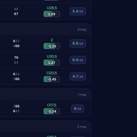
U29.5
4
6
5.4
/10
6
7
1.29
3 maç
2
6
3
2
6.9
/10
4
6
6
▴
1.15
U30.5
7
6
6.4
/10
6
4
1.27
O20.5
6
3
4
4.7
/10
3
6
6
▴
1.45
1 maç
O17.5
2
6
6
6
/10
6
4
3
▴
1.24
2 maç