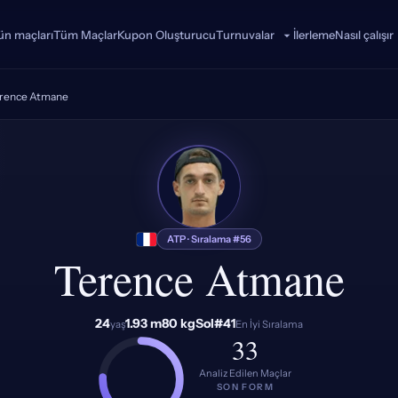
n maçları
Tüm Maçlar
Kupon Oluşturucu
İlerleme
Nasıl çalışır
Turnuvalar
rence Atmane
TA
ATP · Sıralama #56
Terence Atmane
24
1.93 m
80 kg
Sol
#41
yaş
En İyi Sıralama
33
Analiz Edilen Maçlar
SON FORM