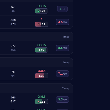
U30.5
6
7
4
/10
4
6
▴
1.29
1
6
6
6
4.5
/10
4
7
3
▾
1.32
1 maç
O30.5
6
7
7
8.5
/10
4
6
6
1.27
1 maç
U31.5
7
6
7.1
/10
6
4
1.32
2 maç
O19.5
3
6
6
5.3
/10
6
3
7
▾
1.32
O20.5