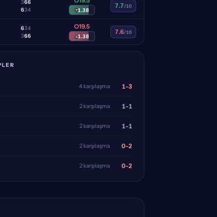
O19.5
3
6
6
7.7
/10
6
3
4
▾
1.38
O19.5
6
3
4
7.6
/10
3
6
6
▴
1.38
PLER
1-3
4 karşılaşma
1-1
2 karşılaşma
1-1
2 karşılaşma
0-2
2 karşılaşma
0-2
2 karşılaşma