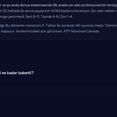
 ve şu anda dünya sıralamasında 56. sırada yer alan profesyonel bir tenisçi
on 52 haftada ilk servis sayılarının %74.4 kadarını kazanıyor. Zor olan rakib
denge getirmedi: Sert 8-11, Toprak 4-6, Çim 1-4.
2 aşağı. Bu dönemin maratonu F. Tiafoe ile oynanan 40 oyunluk maçtı. Tahmi
rini kapsıyor. Verilerimizdeki son görünüm: ATP Montreal Canada.
 ne kadar isabetli?