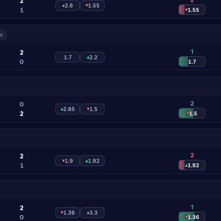
2
▴
2.6
▾
1.55
1
▾
1.55
s
1
2
1.7
▴
2.2
0
1.7
2
0
▴
2.85
▾
1.5
2
▾
1.5
2
2
▾
1.9
▴
1.92
1
▴
1.92
1
2
▾
1.36
▴
3.3
0
▾
1.36