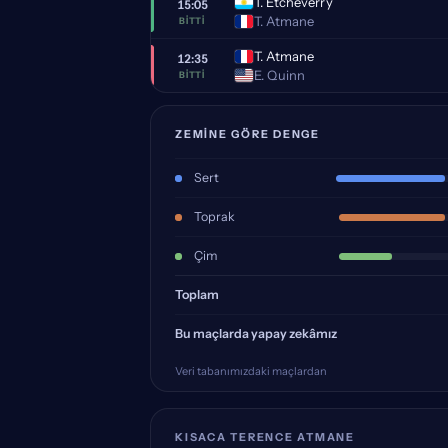
T. Etcheverry
15:05
T. Atmane
BITTI
T. Atmane
12:35
E. Quinn
BITTI
ZEMINE GÖRE DENGE
Sert
Toprak
Çim
Toplam
Bu maçlarda yapay zekâmız
Veri tabanımızdaki maçlardan
KISACA TERENCE ATMANE