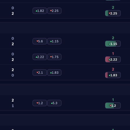
2
0
▴
1.82
▾
2.25
2
▾
2.25
2
0
▾
5.6
▴
1.15
2
▴
1.15
1
0
▴
2.22
▾
1.75
2
▴
2.22
2
2
▾
2.1
▴
1.83
0
▴
1.83
1
2
▾
1.2
▴
5.3
1
▾
1.2