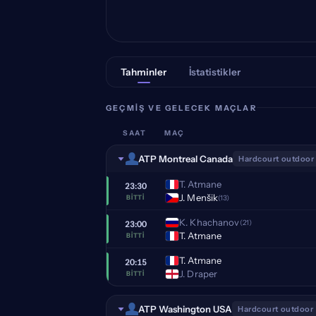
Tahminler
İstatistikler
GEÇMIŞ VE GELECEK MAÇLAR
SAAT
MAÇ
ATP Montreal Canada
Hardcourt outdoor
T. Atmane
23:30
J. Menšik
(13)
BITTI
K. Khachanov
(21)
23:00
T. Atmane
BITTI
T. Atmane
20:15
J. Draper
BITTI
ATP Washington USA
Hardcourt outdoor