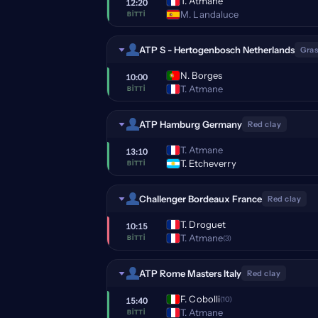
T. Atmane
12:20
M. Landaluce
BITTI
ATP S - Hertogenbosch Netherlands
Gras
N. Borges
10:00
T. Atmane
BITTI
ATP Hamburg Germany
Red clay
T. Atmane
13:10
T. Etcheverry
BITTI
Challenger Bordeaux France
Red clay
T. Droguet
10:15
T. Atmane
(3)
BITTI
ATP Rome Masters Italy
Red clay
F. Cobolli
(10)
15:40
T. Atmane
BITTI