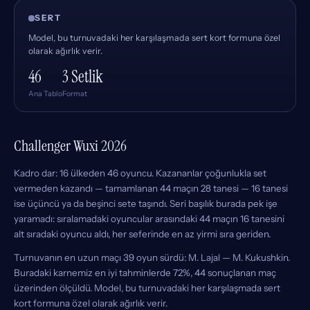
SERT
Model, bu turnuvadaki her karşılaşmada sert kort formuna özel
olarak ağırlık verir.
46
3 Setlik
Ana Tablo
Format
Challenger Wuxi 2026
Kadro dar: 16 ülkeden 46 oyuncu. Kazananlar çoğunlukla set
vermeden kazandı — tamamlanan 44 maçın 28 tanesi — 16 tanesi
ise üçüncü ya da beşinci sete taşındı. Seri başılık burada pek işe
yaramadı: sıralamadaki oyuncular arasındaki 44 maçın 16 tanesini
alt sıradaki oyuncu aldı, her seferinde en az yirmi sıra geriden.
Turnuvanın en uzun maçı 39 oyun sürdü: M. Lajal — M. Kukushkin.
Buradaki karnemiz en iyi tahminlerde 72%, 44 sonuçlanan maç
üzerinden ölçüldü. Model, bu turnuvadaki her karşılaşmada sert
kort formuna özel olarak ağırlık verir.