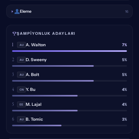
Eleme
16
ŞAMPIYONLUK ADAYLARI
1
7%
A. Walton
AU
2
5%
D. Sweeny
AU
3
5%
A. Bolt
AU
4
4%
Y. Bu
CN
5
4%
M. Lajal
EE
6
3%
B. Tomic
AU