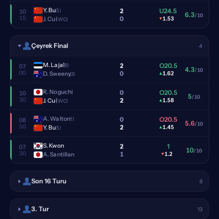
Y. Bu
2
U24.5
(5)
10
6.3
/10
15
0
J. Cui
▾
1.53
(WC)
Çeyrek Final
4
M. Lajal
2
O20.5
(6)
07
4.3
/10
00
0
D. Sweeny
▴
1.62
(3)
R. Noguchi
0
O20.5
10
5
/10
30
2
J. Cui
▴
1.58
(WC)
A. Walton
0
O20.5
(1)
08
5.6
/10
50
2
Y. Bu
▴
1.45
(5)
S. Kwon
2
1
07
10
/10
30
1
A. Santillan
▾
1.2
Son 16 Turu
8
3. Tur
13