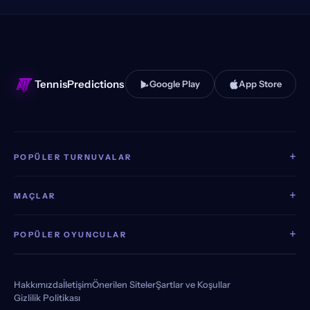
TennisPredictions
Google Play
App Store
+
POPÜLER TURNUVALAR
+
MAÇLAR
+
POPÜLER OYUNCULAR
Hakkımızda
İletişim
Önerilen Siteler
Şartlar ve Koşullar
Gizlilik Politikası