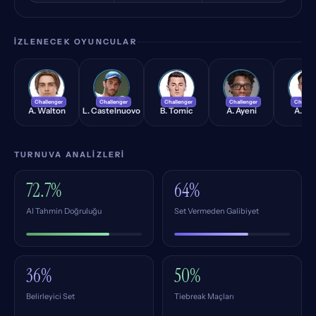
İZLENECEK OYUNCULAR
AW
LC
BT
AA
AB
Challenger
Challenger
Challenger
Challenger
Challen
A. Walton
L. Castelnuovo
B. Tomic
A. Ayeni
A. Bol
TURNUVA ANALIZLERI
72.7%
64%
AI Tahmin Doğruluğu
Set Vermeden Galibiyet
36%
50%
Belirleyici Set
Tiebreak Maçları