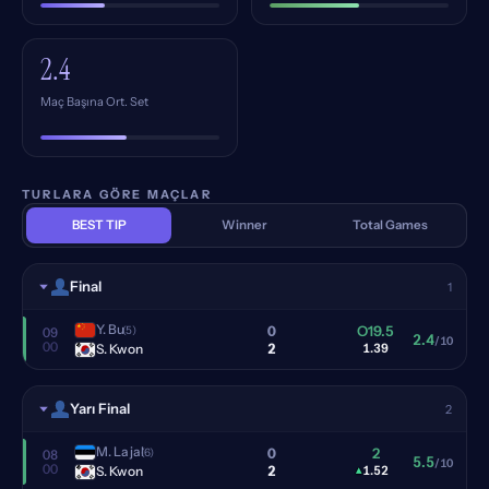
2.4
Maç Başına Ort. Set
TURLARA GÖRE MAÇLAR
BEST TIP
Winner
Total Games
Final
1
Y. Bu
0
O19.5
(5)
09
2.4
/10
00
2
S. Kwon
1.39
Yarı Final
2
M. Lajal
0
2
(6)
08
5.5
/10
00
2
S. Kwon
▴
1.52