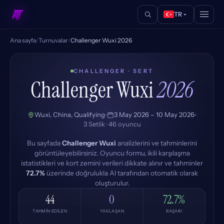
TR
Ana sayfa
/
Turnuvalar
/
Challenger Wuxi 2026
CHALLENGER · SERT
Challenger Wuxi
2026
Wuxi, China, Qualifying
3 May 2026 – 10 May 2026
3 Setlik · 46 oyuncu
Bu sayfada
Challenger Wuxi
analizlerini ve tahminlerini
görüntüleyebilirsiniz. Oyuncu formu, ikili karşılaşma
istatistikleri ve kort zemini verileri dikkate alınır ve tahminler
72.7%
üzerinde doğrulukla AI tarafından otomatik olarak
oluşturulur.
44
0
72.7%
TAHMIN EDILEN
YAKLAŞAN
BAŞARI