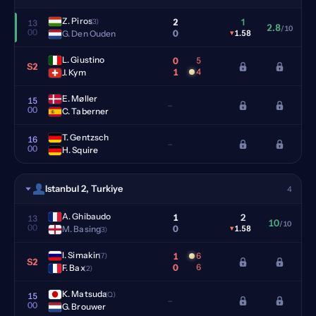
Z. Piros
2
1
(3)
13
2.8
/10
00
0
G. Den Ouden
▾
1.58
L. Giustino
0
5
S2
1
4
J. Kym
E. Møller
15
–
00
C. Taberner
T. Gentzsch
16
–
00
H. Squire
Istanbul 2, Turkiye
4
A. Ghibaudo
1
2
13
10
/10
00
0
M. Basing
▾
1.58
(3)
I. Simakin
1
6
(7)
S2
0
6
F. Bax
(2)
K. Matsuda
(Q)
15
–
00
G. Brouwer