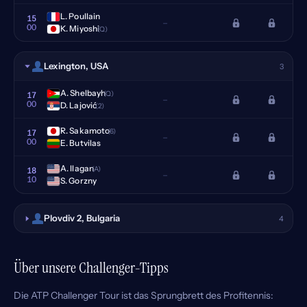
L. Poullain
15
–
00
K. Miyoshi
(Q)
Lexington, USA
3
A. Shelbayh
(Q)
17
–
00
D. Lajović
(2)
R. Sakamoto
(6)
17
–
00
E. Butvilas
A. Ilagan
(A)
18
–
10
S. Gorzny
Plovdiv 2, Bulgaria
4
Über unsere Challenger-Tipps
Die ATP Challenger Tour ist das Sprungbrett des Profitennis: