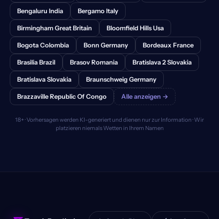
Bengaluru India
Bergamo Italy
Birmingham Great Britain
Bloomfield Hills Usa
Bogota Colombia
Bonn Germany
Bordeaux France
Brasilia Brazil
Brasov Romania
Bratislava 2 Slovakia
Bratislava Slovakia
Braunschweig Germany
Brazzaville Republic Of Congo
Alle anzeigen →
18+ · Vorhersagen werden KI-generiert und dienen nur zur Information · Wir
platzieren niemals Wetten in Ihrem Namen