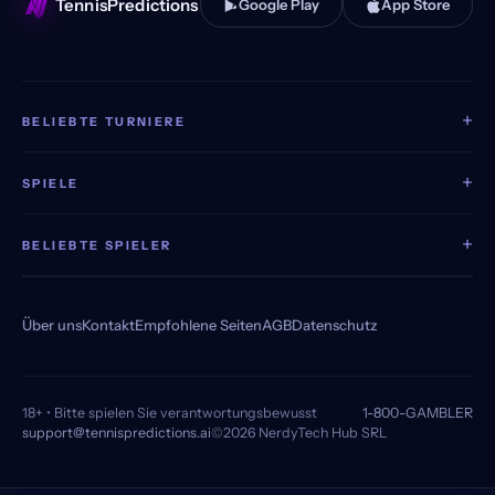
TennisPredictions
Google Play
App Store
+
BELIEBTE TURNIERE
+
SPIELE
+
BELIEBTE SPIELER
Über uns
Kontakt
Empfohlene Seiten
AGB
Datenschutz
18+ • Bitte spielen Sie verantwortungsbewusst
1-800-GAMBLER
support@tennispredictions.ai
©2026 NerdyTech Hub SRL