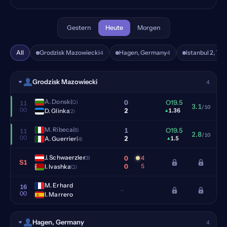
Gestern
Heute
Morgen
All
Grodzisk Mazowiecki
Hagen, Germany
Istanbul 2, Tur
4
4
Grodzisk Mazowiecki
4
A. Donski
0
O19.5
(Q)
11
3.1
/10
00
2
D. Glinka
▴
1.36
(2)
M. Ribecai
1
O19.5
(8)
11
2.8
/10
00
2
A. Guerrieri
▴
1.5
(4)
J. Schwaerzler
0
4
(3)
S1
0
5
I. Ivashka
(Q)
M. Erhard
16
–
00
I. Marrero
Hagen, Germany
4