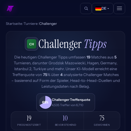
DE
Startseite
/
Turniere
/
Challenger
Challenger
Tipps
Die heutigen Challenger Tipps umfassen
19
Matches aus
5
Turnieren, darunter Grodzisk Mazowiecki, Hagen, Germany,
Istanbul 2, Turkiye und mehr. Unser KI-Modell erreicht eine
Trefferquote von
75
% über
4
analysierte Challenger Matches
– basierend auf Form der Spieler, Head-to-Head-Duellen und
Leistungsdaten nach Belag.
Challenger Trefferquote
68%
4,535 Treffer von 6,710
19
10
75
PROGNOSTIZIERT
BEVORSTEHEND
GEWONNEN