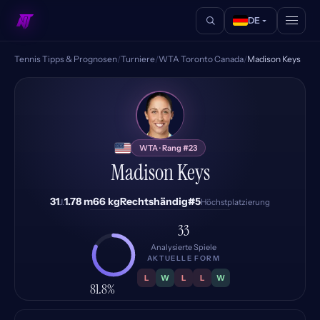
DE
Tennis Tipps & Prognosen
/
Turniere
/
WTA Toronto Canada
/
Madison Keys
MK
WTA · Rang #23
Madison Keys
31
1.78 m
66 kg
Rechtshändig
#5
J.
Höchstplatzierung
33
Analysierte Spiele
AKTUELLE FORM
L
W
L
L
W
81.8%