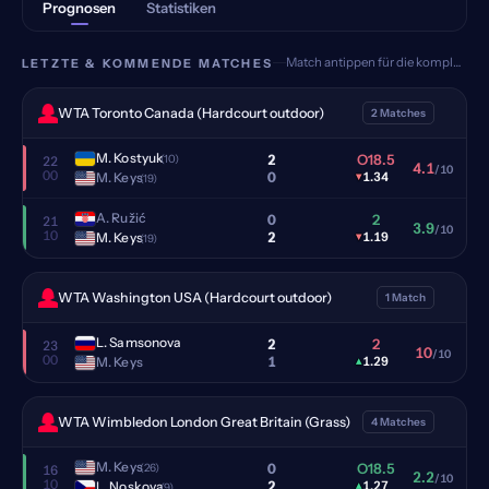
Prognosen
Statistiken
Match antippen für die komplette Analyse
LETZTE & KOMMENDE MATCHES
WTA Toronto Canada (Hardcourt outdoor)
2 Matches
M. Kostyuk
2
O18.5
(10)
22
4.1
/10
00
0
M. Keys
▾
1.34
(19)
A. Ružić
0
2
21
3.9
/10
10
2
M. Keys
▾
1.19
(19)
WTA Washington USA (Hardcourt outdoor)
1 Match
L. Samsonova
2
2
23
10
/10
00
1
M. Keys
▴
1.29
WTA Wimbledon London Great Britain (Grass)
4 Matches
M. Keys
0
O18.5
(26)
16
2.2
/10
10
2
L. Noskova
▴
1.27
(9)