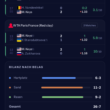
H. Vandewinkel
0
0:2
17
3.1
/10
55
2
M. Keys
▾
1.33
WTA Paris France (Red clay)
2 Matches
M. Keys
2
1
(1)
13
5.9
/10
20
1
Y. Starodubtseva
▾
1.32
(7)
M. Keys
2
1
(1)
13
10
/10
40
0
A. Zakharova
▾
1.16
BILANZ NACH BELAG
Hartplatz
6-3
Sand
11-2
Rasen
9-2
Gesamt
26-7