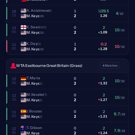
A. Anisimova
1
U29.5
(6)
16
4
/10
15
2
M. Keys
1.26
(26)
K. Swan
0
2
(WC)
13
10
/10
00
2
M. Keys
▴
1.09
(26)
K. Day
1
0:2
(Q)
11
10
/10
00
2
M. Keys
▴
1.28
(26)
WTA Eastbourne Great Britain (Grass)
4 Matches
T. Maria
0
2
12
10
/10
00
2
M. Keys
▾
1.32
(2)
M. Kessler
0
2
(7)
12
10
/10
10
2
M. Keys
▾
1.27
(2)
J. Bouzas
0
2
11
9.7
/10
00
2
M. Keys
▴
1.21
(2)
T. Gibson
0
2
12
7.9
/10
45
2
M. Keys
▾
1.24