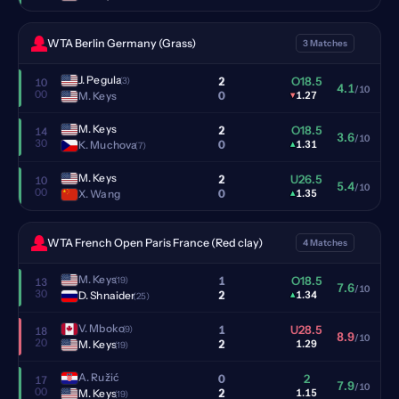
WTA Berlin Germany (Grass)
3 Matches
J. Pegula
2
O18.5
(3)
10
4.1
/10
00
0
M. Keys
▾
1.27
M. Keys
2
O18.5
14
3.6
/10
30
0
K. Muchova
▴
1.31
(7)
M. Keys
2
U26.5
10
5.4
/10
00
0
X. Wang
▴
1.35
WTA French Open Paris France (Red clay)
4 Matches
M. Keys
1
O18.5
(19)
13
7.6
/10
30
2
D. Shnaider
▴
1.34
(25)
V. Mboko
1
U28.5
(9)
18
8.9
/10
20
2
M. Keys
1.29
(19)
A. Ružić
0
2
17
7.9
/10
00
2
M. Keys
1.15
(19)