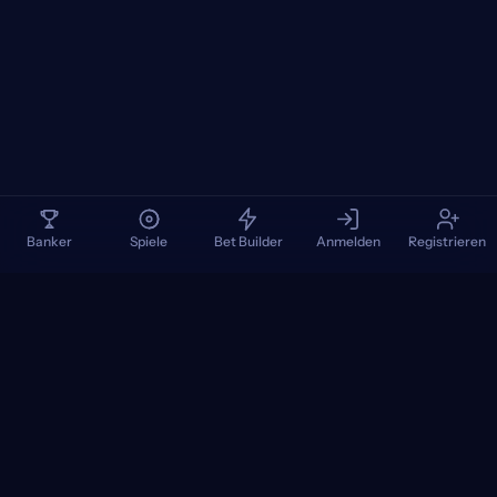
Banker
Spiele
Bet Builder
Anmelden
Registrieren
TennisPredictions
Google Play
App Store