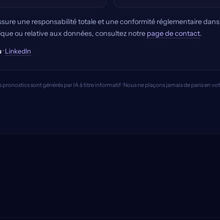
sure une responsabilité totale et une conformité réglementaire dans t
dique ou relative aux données, consultez notre
page de contact
.
u
·
LinkedIn
es pronostics sont générés par IA à titre informatif · Nous ne plaçons jamais de paris en v