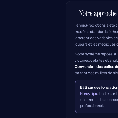
Notre approche
TennisPredictions a été 
modèles standards échouen
ignorant des variables cru
joueurs et les métriques 
Notre système repose sur
victoires/défaites et ana
Conversion des balles d
traitant des milliers de s
Bâti sur des fondatio
NerdyTips
, leader sur 
traitement des données
professionnel.