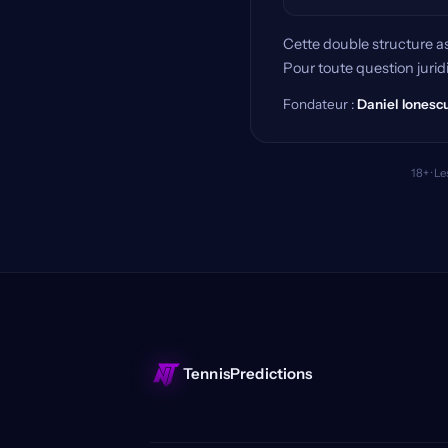
Cette double structure as
Pour toute question juri
Fondateur :
Daniel Ionesc
18+ · L
TennisPredictions