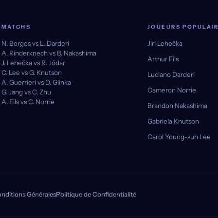
MATCHS
JOUEURS POPULAI
N. Borges vs L. Darderi
Jiri Lehečka
A. Rinderknech vs B. Nakashima
Arthur Fils
J. Lehečka vs R. Jódar
C. Lee vs G. Knutson
Luciano Darderi
A. Guerrieri vs D. Glinka
Cameron Norrie
G. Jang vs C. Zhu
A. Fils vs C. Norrie
Brandon Nakashima
Gabriela Knutson
Carol Young-suh Lee
nditions Générales
Politique de Confidentialité