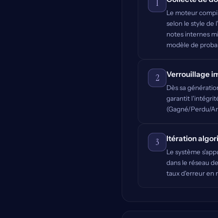
1
Le moteur compile
selon le style de
notes internes mi
modèle de probabi
Verrouillage 
2
Dès sa génératio
garantit l'intégr
(Gagné/Perdu/Ann
Itération algo
3
Le système s'app
dans le réseau de 
taux d'erreur en r