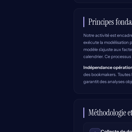
Principes fond
Notre activité est encad
exécute la modélisation pr
modèle s'ajuste aux facte
calendrier. Ce processus él
Indépendance opération
des bookmakers. Toutes l
garantit des analyses ob
Méthodologie et 
Collecte de do