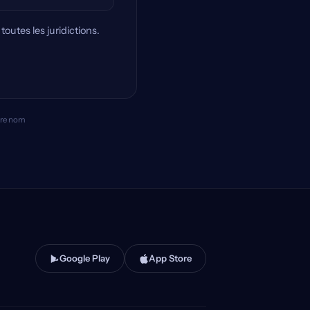
outes les juridictions.
otre nom
Google Play
App Store