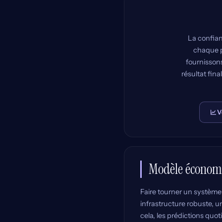
La confian
chaque p
fournisson
résultat fin
V
Modèle économi
Faire tourner un système 
infrastructure robuste, 
cela, les prédictions quo