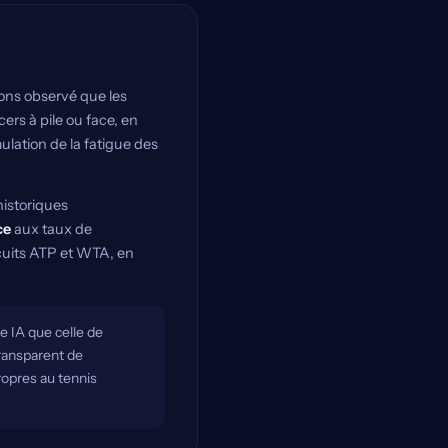
ons observé que les
rs à pile ou face, en
mulation de la fatigue des
historiques
ce
aux taux de
rcuits ATP et WTA, en
e IA que celle de
transparent de
ropres au tennis