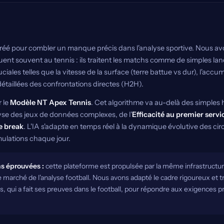
créé pour combler un manque précis dans l'analyse sportive. Nous av
t souvent au tennis : ils traitent les matchs comme de simples lance
ciales telles que la vitesse de la surface (terre battue vs dur), l'accu
détaillées des confrontations directes (H2H).
 le
Modèle NT Apex Tennis
. Cet algorithme va au-delà des simples 
lyse des jeux de données complexes, de l'
Efficacité au premier servi
e break
. L'IA s'adapte en temps réel à la dynamique évolutive des ci
imulations chaque jour.
ns éprouvées :
cette plateforme est propulsée par la même infrastructur
le marché de l'analyse football. Nous avons adapté le cadre rigoureux et 
, qui a fait ses preuves dans le football, pour répondre aux exigences p