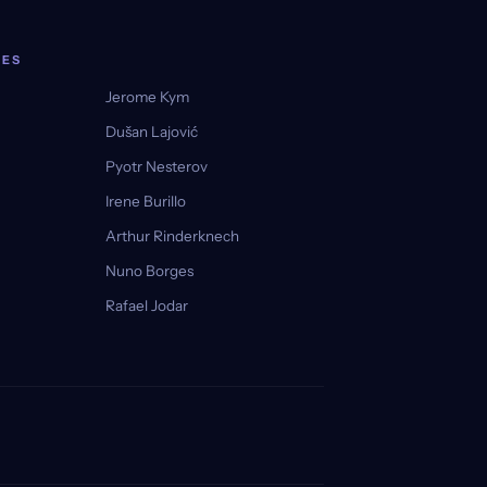
RES
Jerome Kym
Dušan Lajović
Pyotr Nesterov
Irene Burillo
Arthur Rinderknech
Nuno Borges
Rafael Jodar