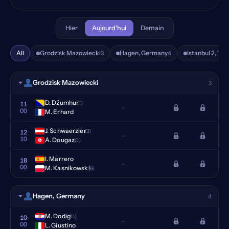
Hier
Aujourd'hui
Demain
All
Grodzisk Mazowiecki
Hagen, Germany
Istanbul 2, Tur
3
4
Grodzisk Mazowiecki
3
D. Džumhur
(1)
11
–
00
M. Erhard
J. Schwaerzler
(3)
12
–
10
A. Dougaz
(Q)
I. Marrero
18
–
00
M. Kasnikowski
(6)
Hagen, Germany
4
M. Dodig
(Q)
10
–
00
L. Giustino