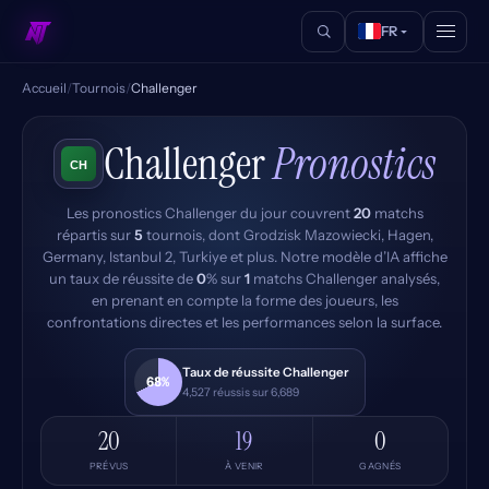
FR
Accueil
/
Tournois
/
Challenger
Challenger
Pronostics
Les pronostics Challenger du jour couvrent
20
matchs
répartis sur
5
tournois, dont Grodzisk Mazowiecki, Hagen,
Germany, Istanbul 2, Turkiye et plus. Notre modèle d’IA affiche
un taux de réussite de
0
% sur
1
matchs Challenger analysés,
en prenant en compte la forme des joueurs, les
confrontations directes et les performances selon la surface.
Taux de réussite Challenger
68%
4,527 réussis sur 6,689
20
19
0
PRÉVUS
À VENIR
GAGNÉS