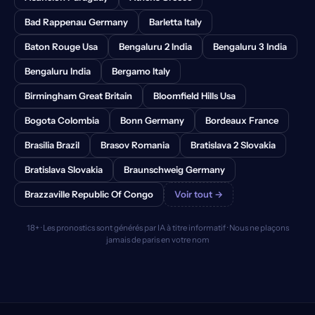
Bad Rappenau Germany
Barletta Italy
Baton Rouge Usa
Bengaluru 2 India
Bengaluru 3 India
Bengaluru India
Bergamo Italy
Birmingham Great Britain
Bloomfield Hills Usa
Bogota Colombia
Bonn Germany
Bordeaux France
Brasilia Brazil
Brasov Romania
Bratislava 2 Slovakia
Bratislava Slovakia
Braunschweig Germany
Brazzaville Republic Of Congo
Voir tout →
18+ · Les pronostics sont générés par IA à titre informatif · Nous ne plaçons
jamais de paris en votre nom