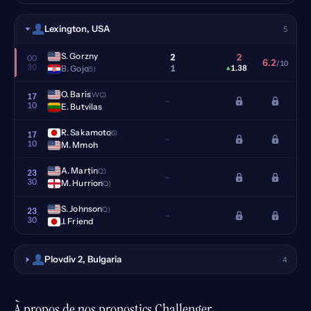
Lexington, USA
5
S. Gorzny
2
2
00
6.2
/10
30
1
B. Gojo
▴
1.38
(5)
O. Baris
(WC)
17
–
10
E. Butvilas
R. Sakamoto
(6)
17
–
10
M. Mmoh
A. Martin
(Q)
23
–
30
M. Hurrion
(Q)
S. Johnson
(Q)
23
–
30
J. Friend
Plovdiv 2, Bulgaria
4
À propos de nos pronostics Challenger