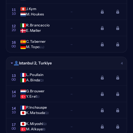
J. Kym
11
–
10
M. Houkes
R. Brancaccio
12
–
20
E. Møller
C. Taberner
16
–
00
M. Topo
(LL)
Istanbul 2, Turkiye
4
L. Poullain
13
–
00
A. Binda
(Q)
G. Brouwer
14
–
10
Y. Erel
(5)
P. Inchauspe
14
–
10
K. Matsuda
(Q)
K. Miyoshi
(Q)
17
–
00
M. Alkaya
(8)