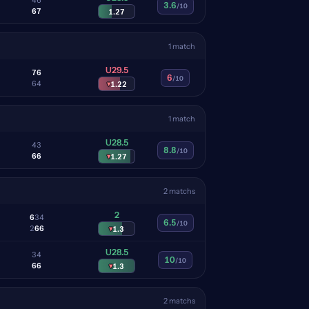
3.6
/10
6
7
1.27
1 match
U29.5
7
6
6
/10
6
4
▾
1.22
1 match
U28.5
4
3
8.8
/10
6
6
▾
1.27
2 matchs
2
6
3
4
6.5
/10
2
6
6
▾
1.3
U28.5
3
4
10
/10
6
6
▾
1.3
2 matchs