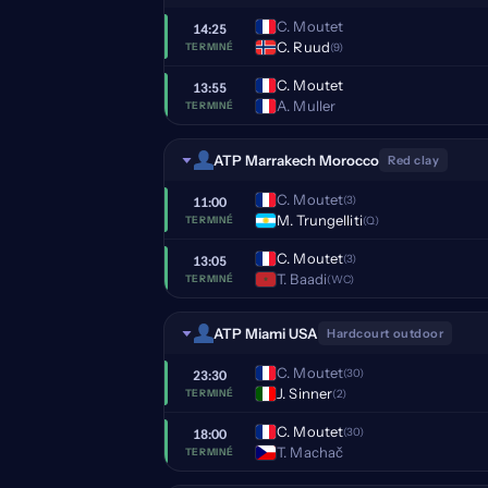
C. Moutet
14:25
C. Ruud
(9)
TERMINÉ
C. Moutet
13:55
A. Muller
TERMINÉ
ATP Marrakech Morocco
Red clay
C. Moutet
(3)
11:00
M. Trungelliti
(Q)
TERMINÉ
C. Moutet
(3)
13:05
T. Baadi
(WC)
TERMINÉ
ATP Miami USA
Hardcourt outdoor
C. Moutet
(30)
23:30
J. Sinner
(2)
TERMINÉ
C. Moutet
(30)
18:00
T. Machač
TERMINÉ