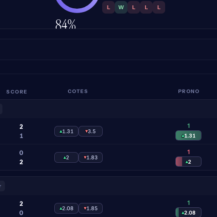
L
W
L
L
L
84%
PRÉCISION
SCORE
COTES
PRONO
1
2
▴
1.31
▾
3.5
1
▴
1.31
1
0
▴
2
▾
1.83
2
▴
2
r
1
2
▴
2.08
▾
1.85
0
▴
2.08