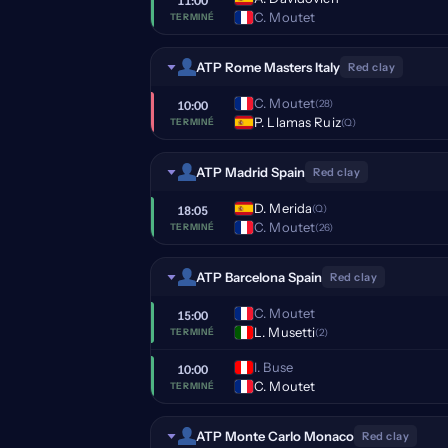
11:00
C. Moutet
TERMINÉ
ATP Rome Masters Italy
Red clay
C. Moutet
(28)
10:00
P. Llamas Ruiz
(Q)
TERMINÉ
ATP Madrid Spain
Red clay
D. Merida
(Q)
18:05
C. Moutet
(26)
TERMINÉ
ATP Barcelona Spain
Red clay
C. Moutet
15:00
L. Musetti
(2)
TERMINÉ
I. Buse
10:00
C. Moutet
TERMINÉ
ATP Monte Carlo Monaco
Red clay