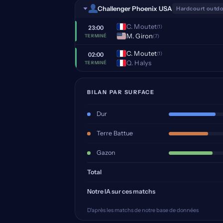
Challenger Phoenix USA
Hardcourt outd
C. Moutet
(1)
23:00
M. Giron
(7)
TERMINÉ
C. Moutet
(1)
02:00
Q. Halys
TERMINÉ
BILAN PAR SURFACE
Dur
Terre Battue
Gazon
Total
Notre IA sur ces matchs
D'après les matchs de notre base de données