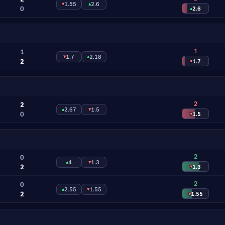
▾
1.55
▴
2.6
0
▴
2.6
1
1
▾
1.7
▴
2.18
2
▾
1.7
2
2
▴
2.67
▾
1.5
0
▾
1.5
2
0
▴
4
▾
1.3
2
▾
1.3
2
0
▴
2.55
▾
1.55
2
▾
1.55