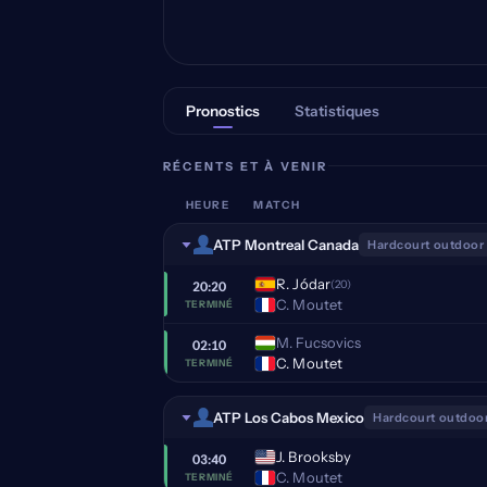
Pronostics
Statistiques
RÉCENTS ET À VENIR
HEURE
MATCH
ATP Montreal Canada
Hardcourt outdoor
R. Jódar
(20)
20:20
C. Moutet
TERMINÉ
M. Fucsovics
02:10
C. Moutet
TERMINÉ
ATP Los Cabos Mexico
Hardcourt outdoo
J. Brooksby
03:40
C. Moutet
TERMINÉ