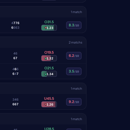
1 match
O31.5
4
7
7
6
8.3
/10
6
6
6
3
▾
1.23
2 matchs
O19.5
4
6
6.2
/10
6
7
▴
1.32
O21.5
4
6
6
3.5
/10
6
4
7
▴
1.34
1 match
U45.5
3
4
6
9.2
/10
6
6
7
▾
1.26
1 match
U28.5
4
6