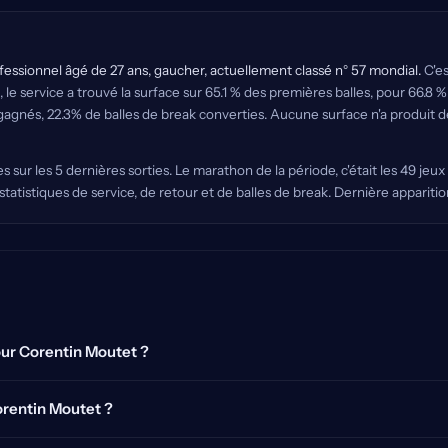
essionnel âgé de 27 ans, gaucher, actuellement classé n° 57 mondial.
C'es
, le service a trouvé la surface sur 65.1 % des premières balles, pour 66.8 
nés, 22.3% de balles de break converties. Aucune surface n'a produit de bi
sur les 5 dernières sorties. Le marathon de la période, c'était les 49 jeux
 statistiques de service, de retour et de balles de break. Dernière appar
pour Corentin Moutet ?
Corentin Moutet ?