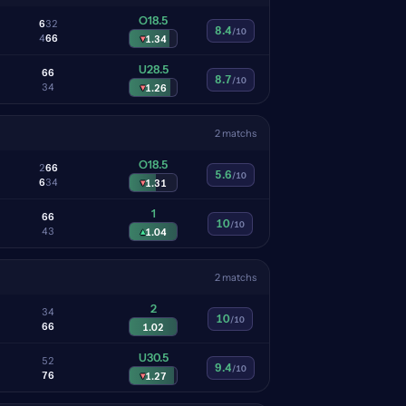
O18.5
6
3
2
8.4
/10
4
6
6
▾
1.34
U28.5
6
6
8.7
/10
3
4
▾
1.26
2 matchs
O18.5
2
6
6
5.6
/10
6
3
4
▾
1.31
1
6
6
10
/10
4
3
▴
1.04
2 matchs
2
3
4
10
/10
6
6
1.02
U30.5
5
2
9.4
/10
7
6
▾
1.27