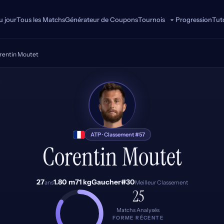
u jour
Tous les Matchs
Générateur de Coupons
Progression
Tuto
Tournois
rentin Moutet
CM
ATP · Classement #57
Corentin Moutet
27
1.80 m
71 kg
Gaucher
#30
ans
Meilleur Classement
25
Matchs Analysés
FORME RÉCENTE