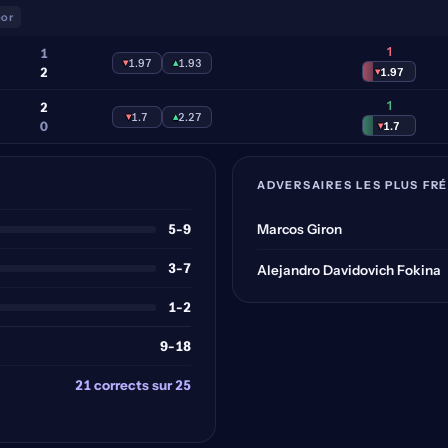
oor
1
1
▾
1.97
▴
1.93
2
▾
1.97
1
2
▾
1.7
▴
2.27
0
▾
1.7
ADVERSAIRES LES PLUS FR
5-9
Marcos Giron
3-7
Alejandro Davidovich Fokina
1-2
9-18
21 corrects sur 25