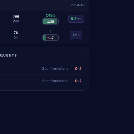
2 matchs
O19.5
5
6
6
9.2
/10
7
4
3
1.38
1
7
6
2
/10
5
4
▾
1.7
ÉQUENTS
0-2
2 confrontations
0-2
2 confrontations