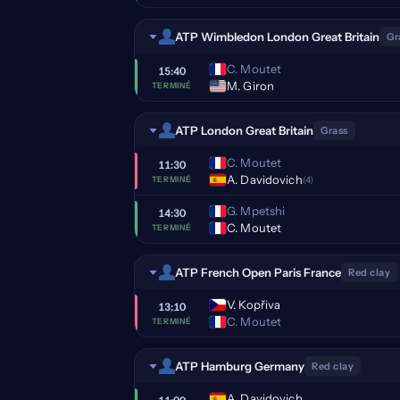
ATP Wimbledon London Great Britain
Gr
C. Moutet
15:40
M. Giron
TERMINÉ
ATP London Great Britain
Grass
C. Moutet
11:30
A. Davidovich
(4)
TERMINÉ
G. Mpetshi
14:30
C. Moutet
TERMINÉ
ATP French Open Paris France
Red clay
V. Kopřiva
13:10
C. Moutet
TERMINÉ
ATP Hamburg Germany
Red clay
A. Davidovich