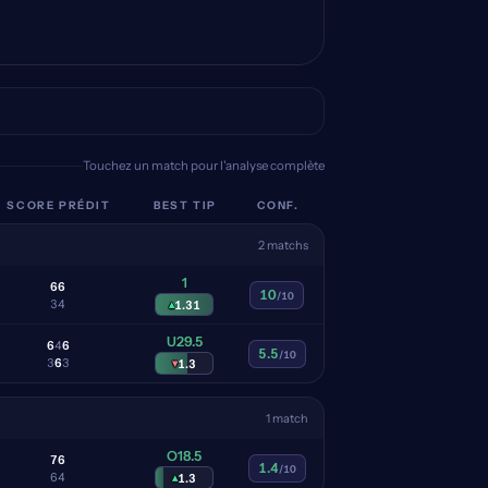
Touchez un match pour l'analyse complète
SCORE PRÉDIT
BEST TIP
CONF.
2 matchs
1
6
6
10
/10
3
4
▴
1.31
U29.5
6
4
6
5.5
/10
3
6
3
▾
1.3
1 match
O18.5
7
6
1.4
/10
6
4
▴
1.3