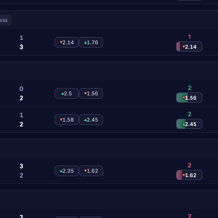
ass
1
1
▾
2.14
▴
1.76
3
▾
2.14
2
0
▴
2.5
▾
1.56
2
▾
1.56
2
1
▾
1.58
▴
2.45
2
▴
2.45
2
3
▴
2.35
▾
1.62
2
▾
1.62
2
2