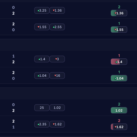
2
0
▴
3.25
▾
1.36
2
▾
1.36
1
2
▾
1.55
▴
2.55
0
▾
1.55
1
1
▴
1.4
▾
3
2
▴
1.4
1
2
▴
1.04
▾
16
0
▴
1.04
2
0
25
1.02
2
1.02
2
2
▴
2.35
▾
1.62
1
▾
1.62