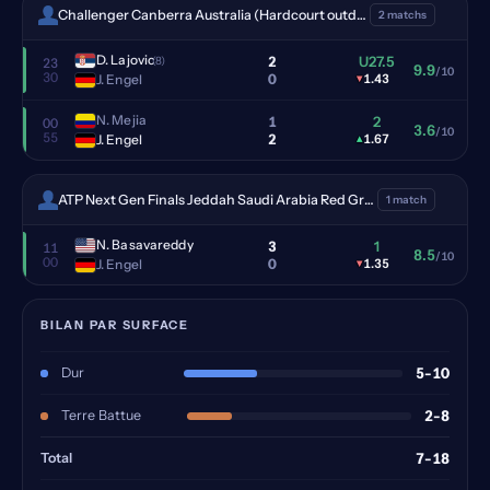
Challenger Canberra Australia (Hardcourt outdoor)
2 matchs
D. Lajovic
2
U27.5
(8)
23
9.9
/10
30
0
J. Engel
▾
1.43
N. Mejia
1
2
00
3.6
/10
55
2
J. Engel
▴
1.67
ATP Next Gen Finals Jeddah Saudi Arabia Red Gro (Hardcourt indoor)
1 match
N. Basavareddy
3
1
11
8.5
/10
00
0
J. Engel
▾
1.35
BILAN PAR SURFACE
Dur
5-10
Terre Battue
2-8
Total
7-18