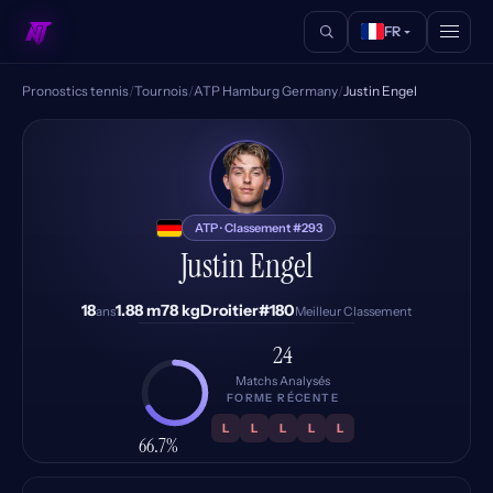
FR
Pronostics tennis
/
Tournois
/
ATP Hamburg Germany
/
Justin Engel
JE
ATP · Classement #293
Justin Engel
18
1.88 m
78 kg
Droitier
#180
ans
Meilleur Classement
24
Matchs Analysés
FORME RÉCENTE
L
L
L
L
L
66.7%