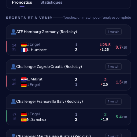
Pronostics
Statistiques
Touchez un match pour l'analyse complète
RÉCENTS ET À VENIR
ATP Hamburg Germany (Red clay)
1 match
J. Engel
1
U28.5
14
9.7
/10
35
2
U. Humbert
▾
1.25
Challenger Zagreb Croatia (Red clay)
1 match
L. Mikrut
2
2
15
1.5
/10
45
1
J. Engel
▾
2.5
Challenger Francavilla Italy (Red clay)
1 match
J. Engel
1
2
17
5.4
/10
15
2
N. Sanchez
▴
1.6
Challenger Mauthausen Austria (Red clay)
1 match