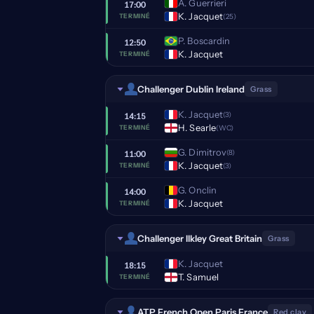
A. Guerrieri
17:00
K. Jacquet
(25)
TERMINÉ
P. Boscardin
12:50
K. Jacquet
TERMINÉ
Challenger Dublin Ireland
Grass
K. Jacquet
(3)
14:15
H. Searle
(WC)
TERMINÉ
G. Dimitrov
(8)
11:00
K. Jacquet
(3)
TERMINÉ
G. Onclin
14:00
K. Jacquet
TERMINÉ
Challenger Ilkley Great Britain
Grass
K. Jacquet
18:15
T. Samuel
TERMINÉ
ATP French Open Paris France
Red clay