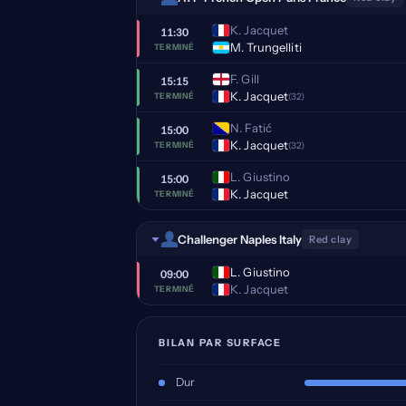
K. Jacquet
11:30
M. Trungelliti
TERMINÉ
F. Gill
15:15
K. Jacquet
(32)
TERMINÉ
N. Fatić
15:00
K. Jacquet
(32)
TERMINÉ
L. Giustino
15:00
K. Jacquet
TERMINÉ
Challenger Naples Italy
Red clay
L. Giustino
09:00
K. Jacquet
TERMINÉ
BILAN PAR SURFACE
Dur