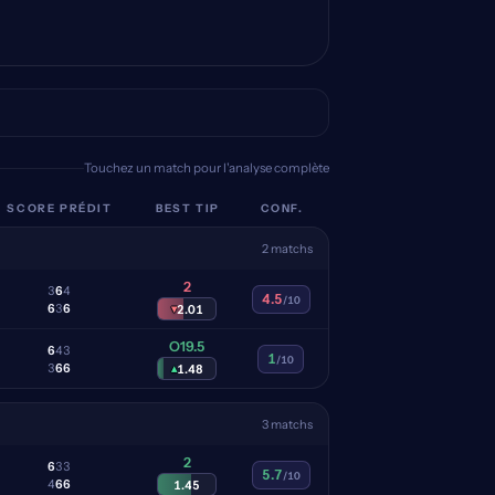
Touchez un match pour l'analyse complète
SCORE PRÉDIT
BEST TIP
CONF.
2 matchs
2
3
6
4
4.5
/10
6
3
6
▾
2.01
O19.5
6
4
3
1
/10
3
6
6
▴
1.48
3 matchs
2
6
3
3
5.7
/10
4
6
6
1.45