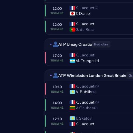
K. Jacquet
(2)
12:00
T. Daniel
TERMINÉ
K. Jacquet
12:00
G. da Rosa
TERMINÉ
ATP Umag Croatia
Red clay
K. Jacquet
17:20
M. Trungelliti
TERMINÉ
ATP Wimbledon London Great Britain
Gr
K. Jacquet
(Q)
19:10
A. Bublik
(10)
TERMINÉ
K. Jacquet
(Q)
14:00
V. Gaubas
(Q)
TERMINÉ
T. Skatov
12:10
K. Jacquet
TERMINÉ