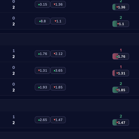
2
0
▴
3.15
▾
1.36
2
▾
1.36
2
0
▴
8.8
▾
1.1
2
▾
1.1
1
1
▴
1.76
▾
2.12
2
▴
1.76
1
0
▾
1.31
▴
3.65
2
▾
1.31
2
0
▴
1.93
▾
1.85
2
▾
1.85
2
1
▴
2.65
▾
1.47
2
▾
1.47