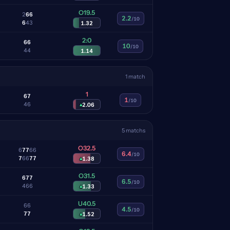
O19.5
2
6
6
2.2
/10
6
4
3
1.32
2:0
6
6
10
/10
4
4
1.14
1 match
1
6
7
1
/10
4
6
▴
2.06
5 matchs
O32.5
6
7
7
6
6
6.4
/10
7
6
6
7
7
▴
1.38
O31.5
6
7
7
6.5
/10
4
6
6
▴
1.33
U40.5
6
6
4.5
/10
7
7
▴
1.52