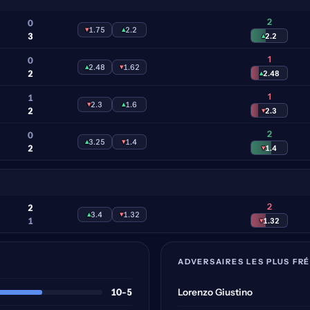
2
0
▾
1.75
▴
2.2
3
▴
2.2
1
0
▴
2.48
▾
1.62
2
▴
2.48
1
1
▾
2.3
▴
1.6
2
▾
2.3
2
0
▴
3.25
▾
1.4
2
▾
1.4
2
2
▴
3.4
▾
1.32
1
▾
1.32
ADVERSAIRES LES PLUS FR
10-5
Lorenzo Giustino