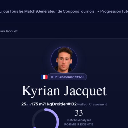
u jour
Tous les Matchs
Générateur de Coupons
Progression
Tuto
Tournois
ian Jacquet
KJ
ATP · Classement #120
Kyrian Jacquet
25
1.75 m
71 kg
Droitier
#102
ans
Meilleur Classement
33
Matchs Analysés
FORME RÉCENTE