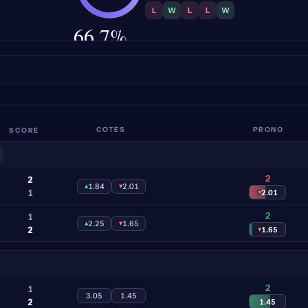
L
W
L
L
W
66.7%
PRÉCISION
SCORE
COTES
PRONO
2
2
▴
1.84
▾
2.01
1
▾
2.01
2
1
▴
2.25
▾
1.65
2
▾
1.65
2
1
3.05
1.45
2
1.45