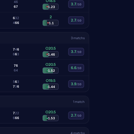
O18.5
4
6
3.7
/10
6
7
▾
1.23
2
6
3
2
2.7
/10
4
6
6
▾
1.1
3 matchs
O20.5
7
4
6
3.7
/10
6
6
3
▾
1.46
O20.5
7
6
6.6
/10
6
4
▴
1.52
O19.5
5
6
3
3.9
/10
7
3
6
▴
1.44
1 match
O20.5
7
2
2
2.7
/10
6
6
6
▴
1.53
4 matchs