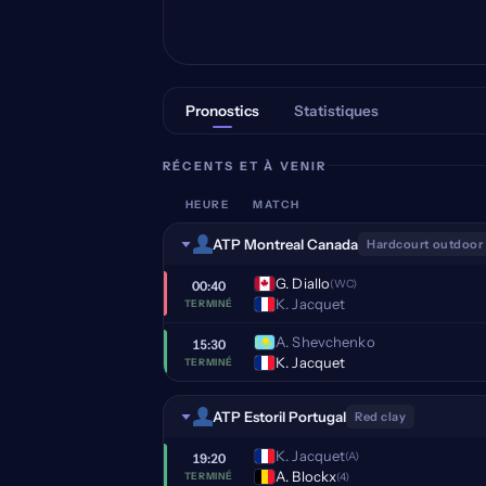
Pronostics
Statistiques
RÉCENTS ET À VENIR
HEURE
MATCH
ATP Montreal Canada
Hardcourt outdoor
G. Diallo
(WC)
00:40
K. Jacquet
TERMINÉ
A. Shevchenko
15:30
K. Jacquet
TERMINÉ
ATP Estoril Portugal
Red clay
K. Jacquet
(A)
19:20
A. Blockx
(4)
TERMINÉ