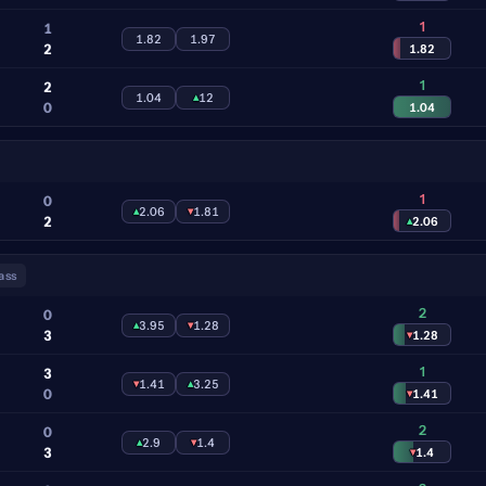
1
1
1.82
1.97
2
1.82
1
2
1.04
▴
12
0
1.04
1
0
▴
2.06
▾
1.81
2
▴
2.06
ass
2
0
▴
3.95
▾
1.28
3
▾
1.28
1
3
▾
1.41
▴
3.25
0
▾
1.41
2
0
▴
2.9
▾
1.4
3
▾
1.4