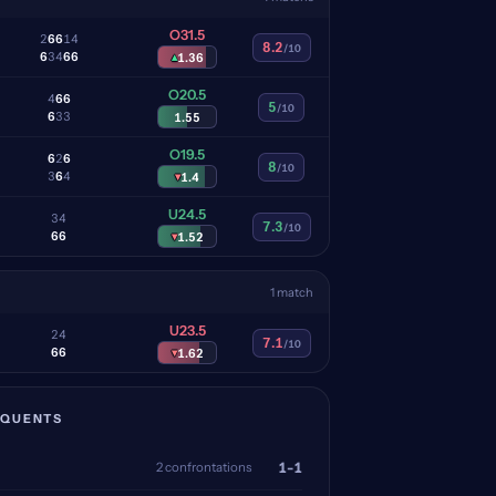
O31.5
2
6
6
1
4
8.2
/10
6
3
4
6
6
▴
1.36
O20.5
4
6
6
5
/10
6
3
3
1.55
O19.5
6
2
6
8
/10
3
6
4
▾
1.4
U24.5
3
4
7.3
/10
6
6
▾
1.52
1 match
U23.5
2
4
7.1
/10
6
6
▾
1.62
ÉQUENTS
1-1
2 confrontations