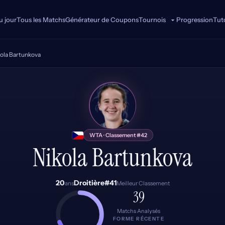
u jour
Tous les Matchs
Générateur de Coupons
Progression
Tuto
Tournois
ola Bartunkova
NB
WTA · Classement #42
Nikola Bartunkova
20
Droitière
#41
ans
Meilleur Classement
39
Matchs Analysés
FORME RÉCENTE