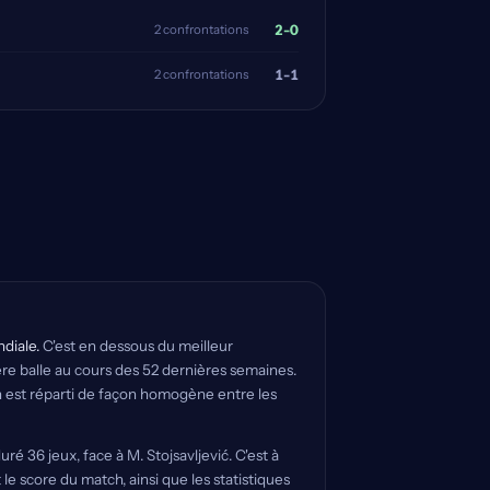
2-0
2 confrontations
1-1
2 confrontations
diale.
C'est en dessous du meilleur
ière balle au cours des 52 dernières semaines.
an est réparti de façon homogène entre les
ré 36 jeux, face à M. Stojsavljević. C'est à
e score du match, ainsi que les statistiques