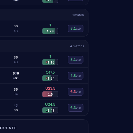
1 match
1
6
6
8.1
/10
4
3
1.29
4 matchs
1
6
6
8.1
/10
4
3
▾
1.16
O17.5
6
3
6
5.8
/10
4
6
1
▾
1.34
U23.5
6
6
6.3
/10
3
4
1.5
U24.5
4
3
6.3
/10
6
6
▴
1.47
ÉQUENTS