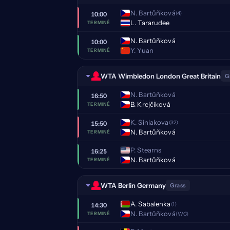
N. Bartůňková
(4)
10:00
L. Tararudee
TERMINÉ
N. Bartůňková
10:00
Y. Yuan
TERMINÉ
WTA Wimbledon London Great Britain
G
N. Bartůňková
16:50
B. Krejčiková
TERMINÉ
K. Siniakova
(32)
15:50
N. Bartůňková
TERMINÉ
P. Stearns
16:25
N. Bartůňková
TERMINÉ
WTA Berlin Germany
Grass
A. Sabalenka
(1)
14:30
N. Bartůňková
(WC)
TERMINÉ