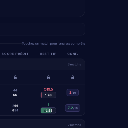
Touchez un match pour l'analyse complète
SCORE PRÉDIT
BEST TIP
CONF.
3 matchs
O19.5
4
4
1
/10
6
6
1.49
1
2
6
6
7.2
/10
6
3
4
▴
1.65
2 matchs