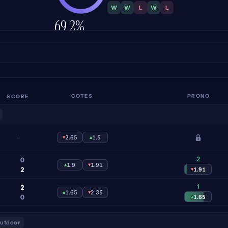
W
W
L
W
L
69.2%
PRÉCISION
SCORE
COTES
PRONO
–
▾
2.65
▴
1.5
2
0
▴
1.9
▾
1.91
2
▾
1.91
1
2
▴
1.65
▾
2.35
0
▴
1.65
outdoor