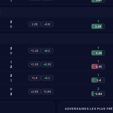
1
2
1.29
▴
3.8
0
1.29
1
2
▾
1.16
▴
6.2
0
▾
1.16
1
1
▾
1.35
▴
3.35
2
▾
1.35
1
2
▾
1.4
▴
3.1
1
▾
1.4
2
0
▴
1.95
▾
1.84
2
▾
1.84
ADVERSAIRES LES PLUS FR