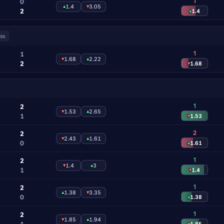
1
0
▴
1.4
▾
3.05
2
▴
1.4
ss
1
1
▾
1.68
▴
2.22
2
▾
1.68
1
2
▾
1.53
▴
2.65
1
▾
1.53
2
2
▾
2.43
▴
1.61
0
▴
1.61
1
2
▾
1.4
▴
3
1
▾
1.4
1
2
▴
1.38
▾
3.35
0
▴
1.38
1
2
▾
1.85
▴
1.94
1
▾
1.85