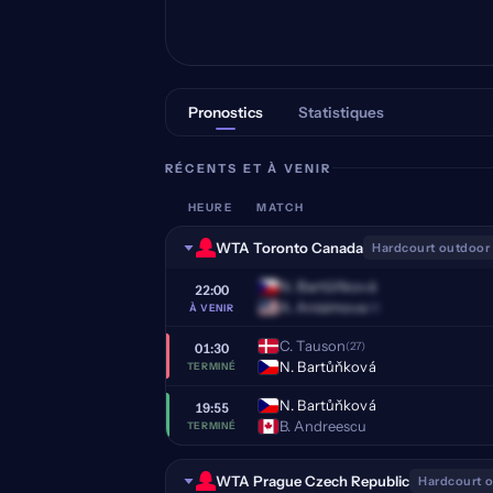
Pronostics
Statistiques
RÉCENTS ET À VENIR
HEURE
MATCH
WTA Toronto Canada
Hardcourt outdoor
N. Bartůňková
22:00
A. Anisimova
(8)
À VENIR
C. Tauson
(27)
01:30
N. Bartůňková
TERMINÉ
N. Bartůňková
19:55
B. Andreescu
TERMINÉ
WTA Prague Czech Republic
Hardcourt 