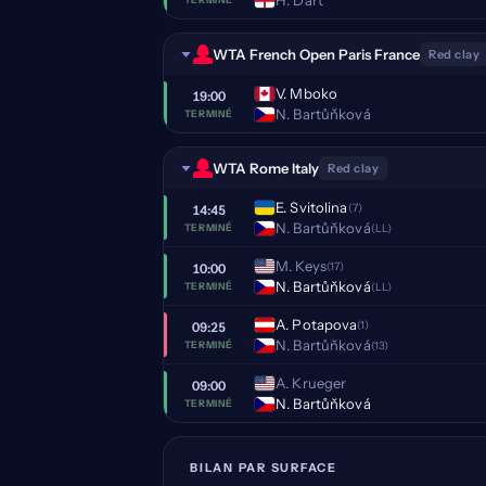
WTA French Open Paris France
Red clay
V. Mboko
19:00
N. Bartůňková
TERMINÉ
WTA Rome Italy
Red clay
E. Svitolina
(7)
14:45
N. Bartůňková
(LL)
TERMINÉ
M. Keys
(17)
10:00
N. Bartůňková
(LL)
TERMINÉ
A. Potapova
(1)
09:25
N. Bartůňková
(13)
TERMINÉ
A. Krueger
09:00
N. Bartůňková
TERMINÉ
BILAN PAR SURFACE