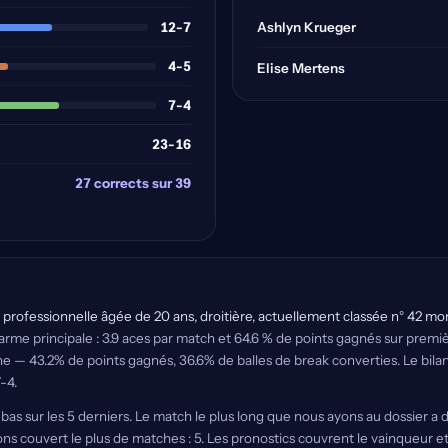
12-7
Ashlyn Krueger
4-5
Elise Mertens
7-4
23-16
27 corrects sur 39
professionnelle âgée de 20 ans, droitière, actuellement classée n° 42 mon
 l'arme principale : 3.9 aces par match et 64.6 % de points gagnés sur prem
ne — 43.2% de points gagnés, 36.6% de balles de break converties. Le bil
-4.
n bas sur les 5 derniers. Le match le plus long que nous ayons au dossier a du
couvert le plus de matches : 5. Les pronostics couvrent le vainqueur et l