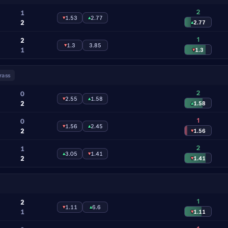
2
1
▾
1.53
▴
2.77
2
▴
2.77
1
2
▾
1.3
3.85
1
▾
1.3
rass
2
0
▾
2.55
▴
1.58
2
▴
1.58
1
0
▾
1.56
▴
2.45
2
▾
1.56
2
1
▴
3.05
▾
1.41
2
▾
1.41
1
2
▾
1.11
▴
6.6
1
▾
1.11