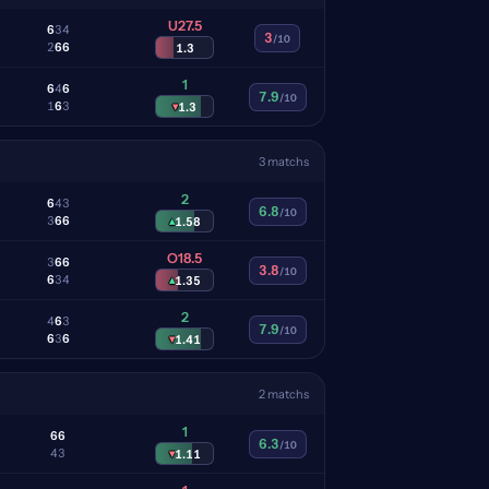
U27.5
6
3
4
3
/10
2
6
6
1.3
1
6
4
6
7.9
/10
1
6
3
▾
1.3
3 matchs
2
6
4
3
6.8
/10
3
6
6
▴
1.58
O18.5
3
6
6
3.8
/10
6
3
4
▴
1.35
2
4
6
3
7.9
/10
6
3
6
▾
1.41
2 matchs
1
6
6
6.3
/10
4
3
▾
1.11