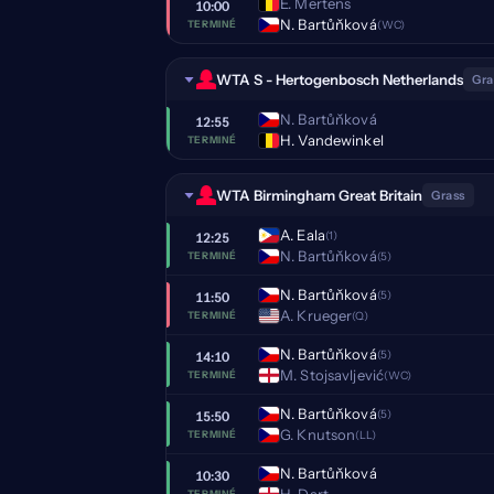
E. Mertens
10:00
N. Bartůňková
(WC)
TERMINÉ
WTA S - Hertogenbosch Netherlands
Gra
N. Bartůňková
12:55
H. Vandewinkel
TERMINÉ
WTA Birmingham Great Britain
Grass
A. Eala
(1)
12:25
N. Bartůňková
(5)
TERMINÉ
N. Bartůňková
(5)
11:50
A. Krueger
(Q)
TERMINÉ
N. Bartůňková
(5)
14:10
M. Stojsavljević
(WC)
TERMINÉ
N. Bartůňková
(5)
15:50
G. Knutson
(LL)
TERMINÉ
N. Bartůňková
10:30
H. Dart
TERMINÉ