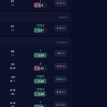
1
6
7
5.3
/10
3
6
▴
1.4
1 match
O19.5
6
7
5.9
/10
4
6
▴
1.47
5 matchs
1
6
6
10
/10
3
4
▾
1.53
2
3
6
3
4.5
/10
6
3
6
▴
1.61
O18.5
2
6
7
9.6
/10
6
3
6
▴
1.41
O18.5
6
3
6
8.8
/10
3
6
3
▾
1.33
1
6
3
6
6.7
/10
3
6
2
▾
1.85