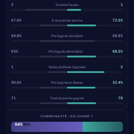
3
1
Doubles Fautes
67.6%
72.5%
% de premier service
69.8%
69.8%
Pts Gagnés 1ère Balle
63%
68.5%
Pts Gagnés 2ème Balle
1
2
Balles de Break Gagnées
30.6%
32.4%
Pts Gagnés en Retour
71
76
Total de points gagnés
COMMUNAUTÉ · QUI GAGNE ?
64
%
36
%