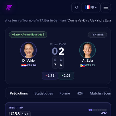
FR
onostics tennis
/
Tournois
/
WTA Berlin Germany
/
Donna Vekić vs Alexandra Eala
Donna Vekić vs Alexandra E
Gazon
· Au meilleur des 3
TERMINÉ
17 Jun
· 10:00
0
2
:
5
4
D. Vekić
A. Eala
7
6
·
WTA 76
·
WTA 33
1.79
2.08
Prédictions
Statistiques
Forme
H2H
Matchs récents
BEST TIP
2/10
U28.5
1.27