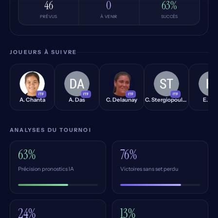
46
0
63%
PRÉVUS
À VENIR
SUCCÈS
JOUEURS À SUIVRE
AC
AD
CD
CS
EK
ITF
ITF
ITF
ITF
A. Chanta
A. Das
C. Delaunay
C. Stergiopoulos
E. Ki
ANALYSES DU TOURNOI
63%
76%
Précision pronostics IA
Victoires sans set perdu
24%
13%