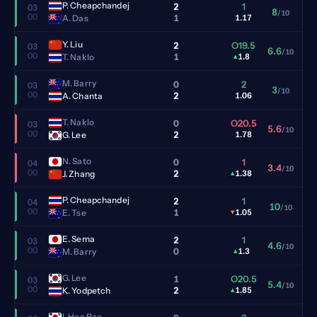
P. Cheapchandej
2
1
03
8
/10
00
1
A. Das
1.17
Y. Liu
2
O19.5
03
6.6
/10
00
1
T. Naklo
▴
1.8
M. Barry
0
2
03
3
/10
00
2
A. Chanta
1.06
T. Naklo
0
O20.5
03
5.6
/10
00
2
G. Lee
1.78
N. Sato
0
1
04
3.4
/10
00
2
J. Zhang
▴
1.38
P. Cheapchandej
2
1
04
10
/10
00
1
E. Tse
▾
1.05
E. Sema
2
1
03
4.6
/10
00
0
M. Barry
▴
1.3
G. Lee
1
O20.5
03
5.4
/10
00
2
K. Yodpetch
▴
1.85
I. Hee Rae