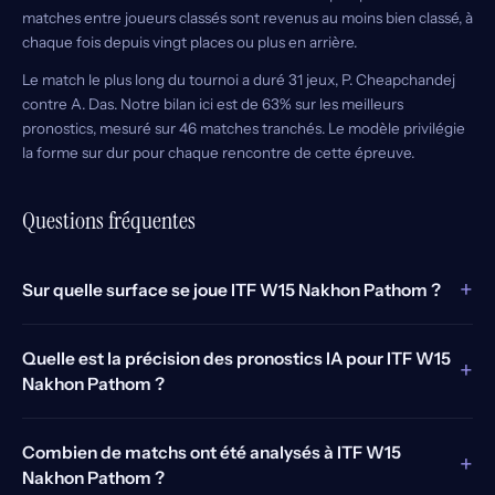
matches entre joueurs classés sont revenus au moins bien classé, à
chaque fois depuis vingt places ou plus en arrière.
Le match le plus long du tournoi a duré 31 jeux, P. Cheapchandej
contre A. Das. Notre bilan ici est de 63% sur les meilleurs
pronostics, mesuré sur 46 matches tranchés. Le modèle privilégie
la forme sur dur pour chaque rencontre de cette épreuve.
Questions fréquentes
+
Sur quelle surface se joue ITF W15 Nakhon Pathom ?
Quelle est la précision des pronostics IA pour ITF W15
+
Nakhon Pathom ?
Combien de matchs ont été analysés à ITF W15
+
Nakhon Pathom ?