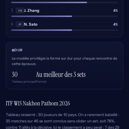
5
4%
J. Zhang
CN
6
4%
N. Sato
JP
DUR
Le modèle privilégie la forme sur dur pour chaque rencontre de
cette épreuve.
30
Au meilleur des 3 sets
Tableau principal
Format
ITF W15 Nakhon Pathom 2026
Tableau resserré : 30 joueurs de 10 pays. On a rarement bataillé :
35 matches sur 46 se sont conclus sans céder un set, soit 76%,
contre 11 allés à la décisive. Ici le classement a peu pesé : 7 des 29