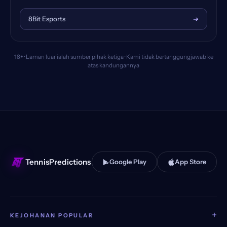
8Bit Esports
➔
18+ · Laman luar ialah sumber pihak ketiga · Kami tidak bertanggungjawab ke
atas kandungannya
TennisPredictions
Google Play
App Store
+
KEJOHANAN POPULAR