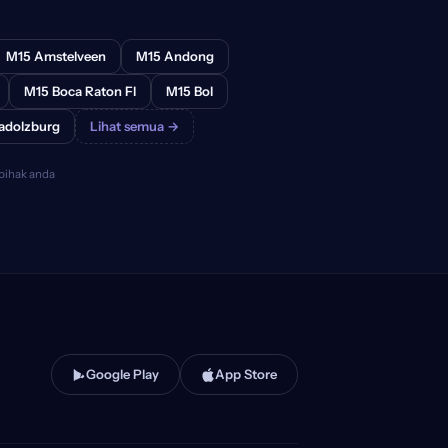
M15 Amstelveen
M15 Andong
M15 Boca Raton Fl
M15 Bol
adolzburg
Lihat semua →
 pihak anda
Google Play
App Store