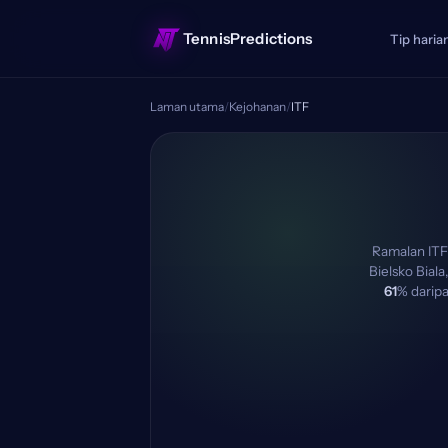
TennisPredictions
Tip haria
Laman utama
/
Kejohanan
/
ITF
Ramalan ITF
Bielsko Bial
61
% darip