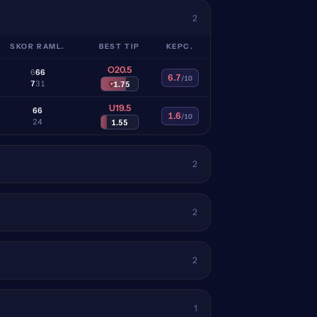
2
SKOR RAML.
BEST TIP
KEPC.
O20.5
6
6
6
6.7
/10
7
3
1
▾
1.75
U19.5
6
6
1.6
/10
2
4
1.55
2
2
2
1