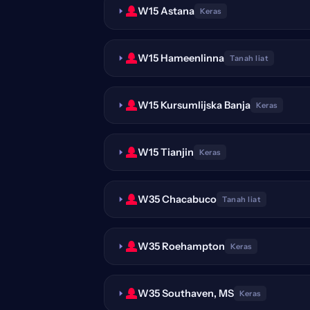
W15 Astana
Keras
W15 Hameenlinna
Tanah liat
W15 Kursumlijska Banja
Keras
W15 Tianjin
Keras
W35 Chacabuco
Tanah liat
W35 Roehampton
Keras
W35 Southaven, MS
Keras