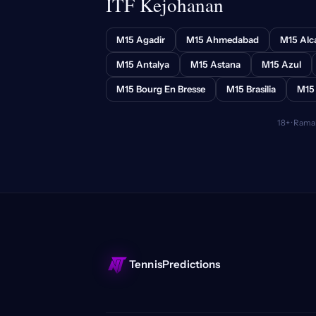
ITF Kejohanan
M15 Agadir
M15 Ahmedabad
M15 Alc
M15 Antalya
M15 Astana
M15 Azul
M15 Bourg En Bresse
M15 Brasilia
M15
18+ · Rama
TennisPredictions