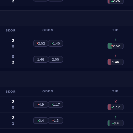
2
▴
2.25
SKOR
ODDS
TIP
1
2
▾
2.52
▴
1.45
0
▾
2.52
1
0
1.46
2.55
2
1.46
SKOR
ODDS
TIP
2
2
▾
4.9
▴
1.17
0
▴
1.17
1
2
▴
3.4
▾
1.3
1
▴
3.4