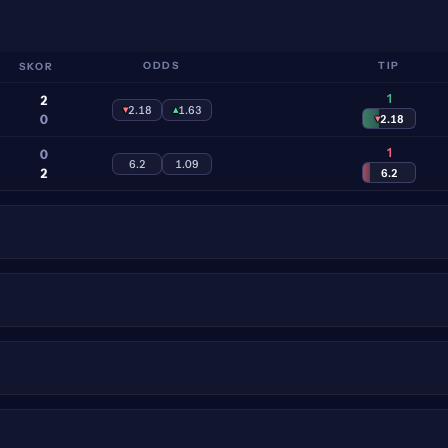
SKOR
ODDS
TIP
1
2
▾
2.18
▴
1.63
0
▾
2.18
1
0
6.2
1.09
2
6.2