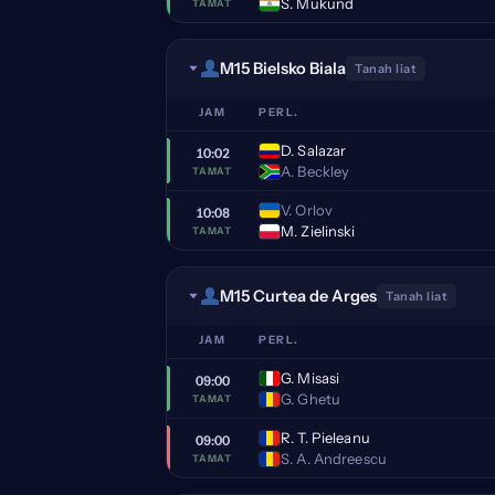
S. Mukund
TAMAT
M15 Bielsko Biala
Tanah liat
JAM
PERL.
D. Salazar
10:02
A. Beckley
TAMAT
V. Orlov
10:08
M. Zielinski
TAMAT
M15 Curtea de Arges
Tanah liat
JAM
PERL.
G. Misasi
09:00
G. Ghetu
TAMAT
R. T. Pieleanu
09:00
S. A. Andreescu
TAMAT