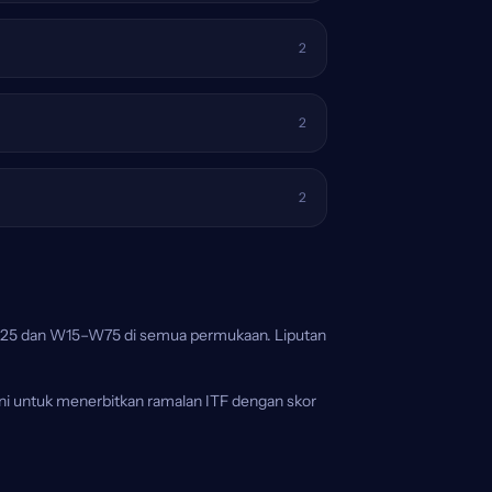
2
2
2
5/M25 dan W15–W75 di semua permukaan. Liputan
ni untuk menerbitkan ramalan ITF dengan skor