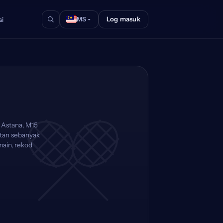
Log masuk
si
MS
 Astana, M15
atan sebanyak
main, rekod