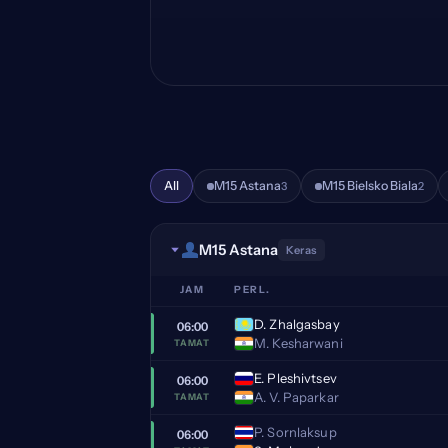
All
M15 Astana
M15 Bielsko Biala
3
2
M15 Astana
Keras
JAM
PERL.
D. Zhalgasbay
06:00
M. Kesharwani
TAMAT
E. Pleshivtsev
06:00
A. V. Paparkar
TAMAT
P. Sornlaksup
06:00