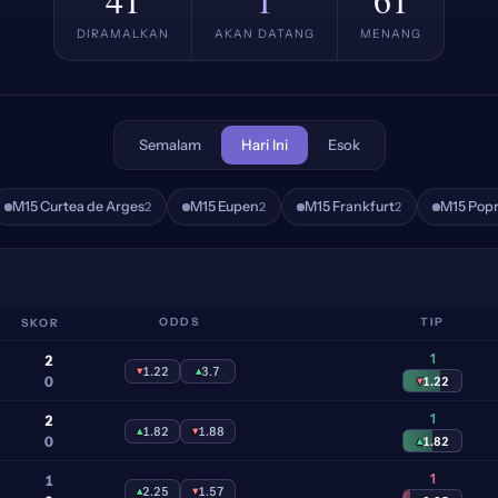
DIRAMALKAN
AKAN DATANG
MENANG
Semalam
Hari Ini
Esok
M15 Curtea de Arges
M15 Eupen
M15 Frankfurt
M15 Pop
2
2
2
SKOR
ODDS
TIP
1
2
▾
1.22
▴
3.7
0
▾
1.22
1
2
▴
1.82
▾
1.88
0
▴
1.82
1
1
▴
2.25
▾
1.57