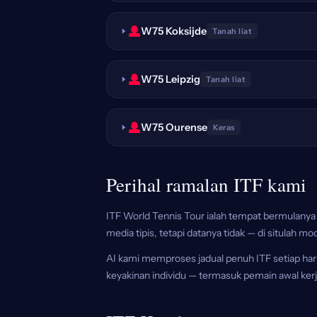
W75 Koksijde
Tanah liat
W75 Leipzig
Tanah liat
W75 Ourense
Keras
Perihal ramalan ITF kami
ITF World Tennis Tour ialah tempat bermulany
media tipis, tetapi datanya tidak — di situlah mod
AI kami memproses jadual penuh ITF setiap har
keyakinan individu — termasuk pemain awal kerja