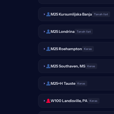
M25 Kursumlijska Banja
Tanah liat
M25 Londrina
Tanah liat
M25 Roehampton
Keras
M25 Southaven, MS
Keras
M25+H Tauste
Keras
W100 Landisville, PA
Keras