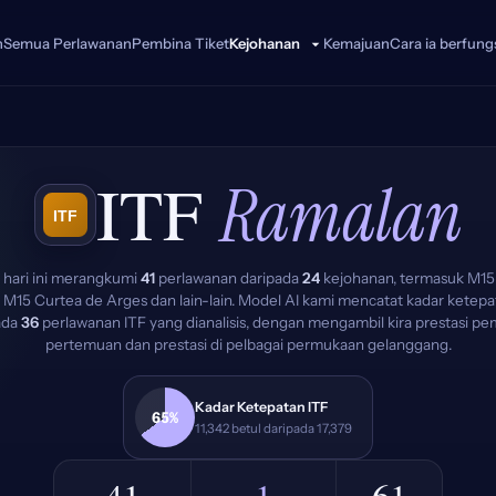
n
Semua Perlawanan
Pembina Tiket
Kemajuan
Cara ia berfung
Kejohanan
ITF
Ramalan
 hari ini merangkumi
41
perlawanan daripada
24
kejohanan, termasuk M15
a, M15 Curtea de Arges dan lain-lain. Model AI kami mencatat kadar ketep
ada
36
perlawanan ITF yang dianalisis, dengan mengambil kira prestasi pe
pertemuan dan prestasi di pelbagai permukaan gelanggang.
Kadar Ketepatan ITF
65%
11,342 betul daripada 17,379
41
1
61