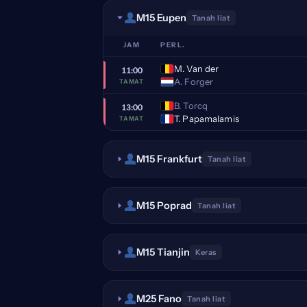
M15 Eupen
Tanah liat
JAM
PERL.
M. Van der
11:00
A. Forger
TAMAT
B. Torcq
13:00
T. Papamalamis
TAMAT
M15 Frankfurt
Tanah liat
M15 Poprad
Tanah liat
M15 Tianjin
Keras
M25 Fano
Tanah liat