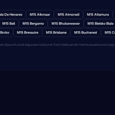
ala De Henares
M15 Alkmaar
M15 Almoradi
M15 Altamura
M15 Bali
M15 Bergamo
M15 Bhubaneswar
M15 Bielsko Biala
 Brcko
M15 Bressuire
M15 Brisbane
M15 Bucharest
M15 C
lan dijana AI untuk kegunaan maklumat · Kami tidak pernah membuat pertaruhan bagi