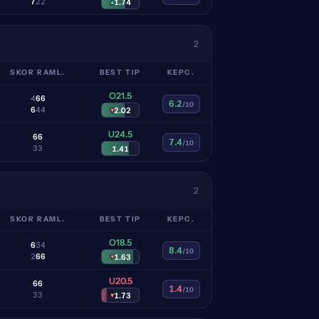
7
2
2
▴
1.74
2
SKOR RAML.
BEST TIP
KEPC.
O21.5
4
6
6
6.2
/10
6
4
4
▾
2.02
U24.5
6
6
7.4
/10
3
3
1.41
2
SKOR RAML.
BEST TIP
KEPC.
O18.5
6
3
4
8.4
/10
2
6
6
▾
1.63
U20.5
6
6
1.4
/10
3
3
▾
1.73