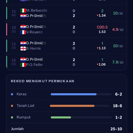
M. Bellucci
0
2
(3)
11
10
/10
40
2
D. Prižmić
▾
1.34
(7)
D. Prižmić
2
O20.5
(7)
13
4.9
/10
30
0
V. Royer
1.53
(2)
D. Prižmić
2
1
(7)
11
10
/10
35
0
B. Harris
▾
1.13
D. Prižmić
2
1
15
7.9
/10
05
0
P. O. Fellin
▾
1.06
REKOD MENGIKUT PERMUKAAN
Keras
6-2
Tanah Liat
18-6
Rumput
1-2
Jumlah
25-10