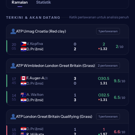
Ramalan
Statistik
Ketik perlawanan untuk analisis penuh
TERKINI & AKAN DATANG
ATP Umag Croatia (Red clay)
1 perlawanan
V. Kopřiva
0
2
20
2
/10
05
2
D. Prižmić
▾
1.32
ATP Wimbledon London Great Britain (Grass)
2 perlawanan
F. Auger-A.
3
O30.5
(3)
17
9.5
/10
45
0
D. Prižmić
1.31
A. Walton
1
O32.5
14
6.5
/10
55
3
D. Prižmić
▾
1.31
ATP London Great Britain Qualifying (Grass)
1 perlawanan
D. Prižmić
1
1
15
6.6
/10
30
2
R. Hijikata
▴
1.97