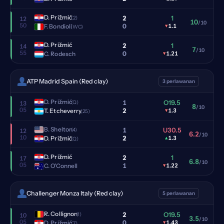
D. Prižmić
2
1
(2)
12
10
/10
50
0
F. Bondioli
▾
1.1
(WC)
D. Prižmić
2
1
14
7
/10
55
0
C. Rodesch
▾
1.21
ATP Madrid Spain (Red clay)
3 perlawanan
D. Prižmić
1
O19.5
(Q)
13
8
/10
05
2
T. Etcheverry
▾
1.3
(25)
B. Shelton
1
U30.5
(4)
12
6.2
/10
10
2
D. Prižmić
▴
1.3
(Q)
D. Prižmić
2
1
17
6.8
/10
05
1
C. O'Connell
▾
1.22
Challenger Monza Italy (Red clay)
5 perlawanan
R. Collignon
2
O19.5
(1)
10
3.5
/10
05
0
D. Prižmić
▾
1.43
(7)