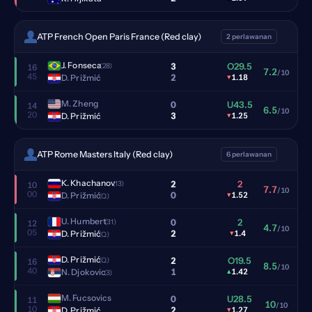
ATP French Open Paris France (Red clay)
2 perlawanan
J. Fonseca
3
O29.5
(28)
16
7.2
/10
45
2
D. Prižmić
▾
1.18
M. Zheng
0
U43.5
14
6.5
/10
20
3
D. Prižmić
▾
1.25
ATP Rome Masters Italy (Red clay)
6 perlawanan
K. Khachanov
2
2
(13)
10
7.7
/10
00
0
D. Prižmić
▾
1.52
(Q)
U. Humbert
0
2
(31)
12
4.7
/10
05
2
D. Prižmić
▾
1.4
(Q)
D. Prižmić
2
O19.5
(Q)
16
8.5
/10
40
1
N. Djokovic
▴
1.42
(3)
M. Fucsovics
0
U28.5
11
10
/10
10
2
D. Prižmić
▾
1.27