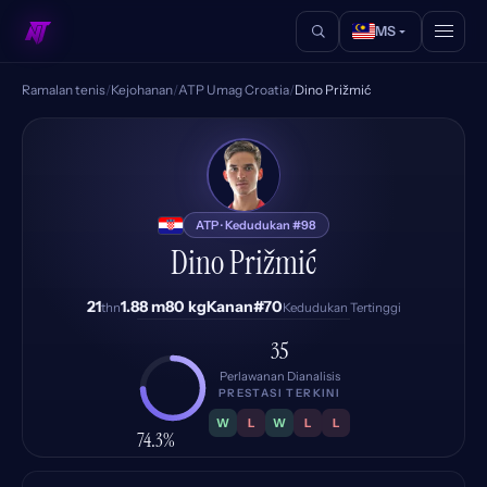
MS
Ramalan tenis
/
Kejohanan
/
ATP Umag Croatia
/
Dino Prižmić
DP
ATP · Kedudukan #98
Dino Prižmić
21
1.88 m
80 kg
Kanan
#70
thn
Kedudukan Tertinggi
35
Perlawanan Dianalisis
PRESTASI TERKINI
W
L
W
L
L
74.3%