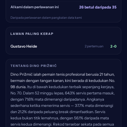
AI kami dalam perlawanan ini
26 betul daripada 35
Daripada perlawanan dalam pangkalan data kami
LAWAN PALING KERAP
2-0
Gustavo Heide
2 pertemuan
TENTANG DINO PRIŽMIĆ
Dino Prižmić ialah pemain tenis profesional berusia 21 tahun,
bermain dengan tangan kanan, kini berada di kedudukan No.
98 dunia.
Itu di bawah kedudukan terbaik sepanjang kerjaya,
No. 70. Dalam 52 minggu lepas, 64.3% servis pertama masuk,
dengan 71.6% mata dimenangi daripadanya. Angkanya
sederhana ketika menerima servis — 37.7% mata dimenangi
dan 21.2% daripada peluang break dimanfaatkan. Servis
kedua bukan titik lemahnya, dengan 56.1% daripada mata
servis kedua dimenangi. Rekod tersebar sekata pada semua