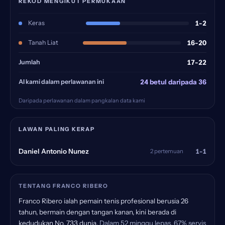
REKOD MENGIKUT PERMUKAAN
Keras
1-2
Tanah Liat
16-20
Jumlah
17-22
AI kami dalam perlawanan ini
24 betul daripada 36
Daripada perlawanan dalam pangkalan data kami
LAWAN PALING KERAP
1-1
Daniel Antonio Nunez
2 pertemuan
TENTANG FRANCO RIBERO
Franco Ribero ialah pemain tenis profesional berusia 26
tahun, bermain dengan tangan kanan, kini berada di
kedudukan No. 733 dunia.
Dalam 52 minggu lepas, 67% servis