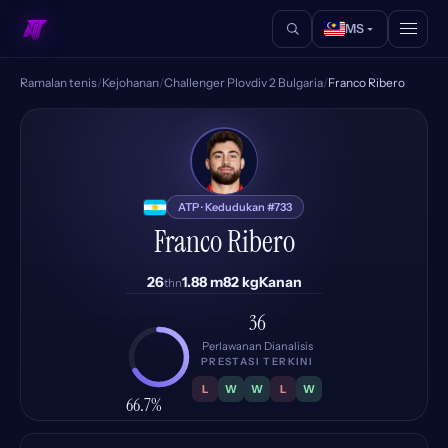
MS
Ramalan tenis
/
Kejohanan
/
Challenger Plovdiv 2 Bulgaria
/
Franco Ribero
FR
ATP · Kedudukan #733
Franco Ribero
26
1.88 m
82 kg
Kanan
thn
36
Perlawanan Dianalisis
PRESTASI TERKINI
L
W
W
L
W
66.7%