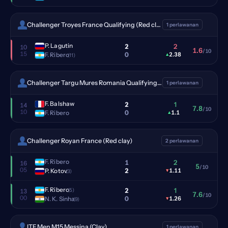
Challenger Troyes France Qualifying (Red clay)
1 perlawanan
P. Lagutin
2
2
10
1.6
/10
15
0
F. Ribero
▴
2.38
(11)
Challenger Targu Mures Romania Qualifying (Red clay)
1 perlawanan
F. Balshaw
2
1
14
7.8
/10
10
0
F. Ribero
▴
1.1
Challenger Royan France (Red clay)
2 perlawanan
F. Ribero
1
2
16
5
/10
05
2
P. Kotov
▾
1.11
(3)
F. Ribero
2
1
(5)
13
7.6
/10
00
0
N. K. Sinha
▾
1.26
(9)
ITF Men M15 Messina (Clay)
1 perlawanan