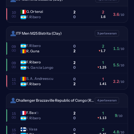
G. Ortenzi
2
2
10
3.6
/10
00
0
F. Ribero
1.6
ITF Men M25 Bistrita (Clay)
3 perlawanan
F. Ribero
0
2
09
1.1
/10
00
2
R. Guna
▾
1.7
F. Ribero
2
1
09
5.5
/10
00
0
N. Garcia Longo
▾
1.25
S. A. Andreescu
0
1
11
2.2
/10
15
2
F. Ribero
1.41
Challenger Brazzaville Republic of Congo (Red clay)
4 perlawanan
F. Bax
2
1
(1)
15
9
/10
00
0
F. Ribero
▾
1.13
I. Vasa
0
2
15
4.8
/10
00