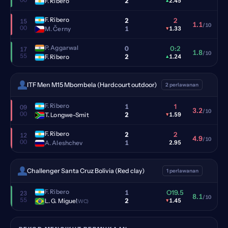
2
F. Ribero
▴
2.45
F. Ribero
2
2
15
1.1
/10
00
1
M. Černy
▾
1.33
P. Aggarwal
0
0:2
17
1.8
/10
55
2
F. Ribero
▴
1.24
ITF Men M15 Mbombela (Hardcourt outdoor)
2 perlawanan
F. Ribero
1
1
09
3.2
/10
00
2
T. Longwe-Smit
▾
1.59
F. Ribero
2
2
12
4.9
/10
00
1
A. Aleshchev
2.95
Challenger Santa Cruz Bolivia (Red clay)
1 perlawanan
F. Ribero
1
O19.5
23
8.1
/10
55
2
L. G. Miguel
▾
1.45
(WC)