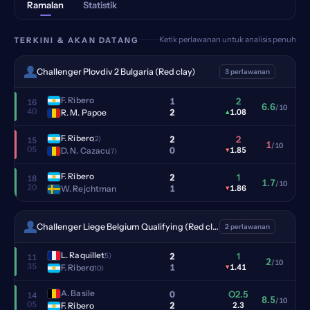
Ramalan
Statistik
Ketik perlawanan untuk analisis penuh
TERKINI & AKAN DATANG
Challenger Plovdiv 2 Bulgaria (Red clay)
3 perlawanan
F. Ribero
1
2
16
6.6
/10
40
2
R. M. Papoe
▴
1.08
F. Ribero
2
2
(2)
15
1
/10
05
0
D. N. Cazacu
▾
1.85
(7)
F. Ribero
2
1
18
1.7
/10
20
1
W. Rejchtman
▾
1.86
Challenger Liege Belgium Qualifying (Red clay)
2 perlawanan
L. Raquillet
2
1
(5)
11
2
/10
35
1
F. Ribero
▾
1.41
(10)
A. Basile
0
O2.5
14
8.5
/10
05
2
F. Ribero
2.3