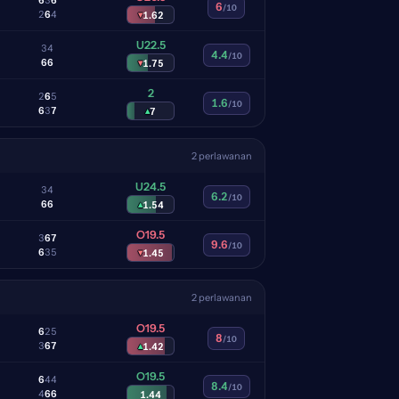
6
/10
2
6
4
▾
1.62
U22.5
3
4
4.4
/10
6
6
▾
1.75
2
2
6
5
1.6
/10
6
3
7
▴
7
2 perlawanan
U24.5
3
4
6.2
/10
6
6
▴
1.54
O19.5
3
6
7
9.6
/10
6
3
5
▾
1.45
2 perlawanan
O19.5
6
2
5
8
/10
3
6
7
▴
1.42
O19.5
6
4
4
8.4
/10
4
6
6
1.44