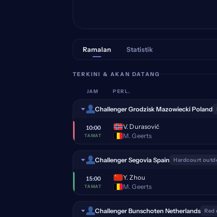
Ramalan
Statistik
TERKINI & AKAN DATANG
JAM
PERL.
Challenger Grodzisk Mazowiecki Poland
V. Durasović
10:00
M. Geerts
TAMAT
Challenger Segovia Spain
Hardcourt outd
Y. Zhou
15:00
M. Geerts
TAMAT
Challenger Bunschoten Netherlands
Red 