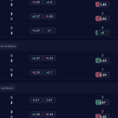
▾
1.85
▴
1.9
2
▾
1.85
2
2
▴
2.27
▾
1.65
0
▾
1.65
2
0
▾
1.07
▴
7
2
▴
7
rt outdoor
2
0
▴
2.47
▾
1.53
2
▾
1.53
1
0
▾
2.25
▴
1.7
2
▾
2.25
 outdoor
2
0
2.27
1.67
2
1.67
2
2
▴
1.56
▾
2.45
0
▾
2.45