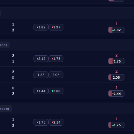
1
1
▴
1.82
▾
1.97
2
▴
1.82
door
2
2
▴
2.12
▾
1.75
1
▾
1.75
2
2
1.85
2.05
0
2.05
1
0
▾
1.44
▴
2.88
2
▾
1.44
indoor
1
1
▴
1.75
▾
2.14
2
▴
1.75