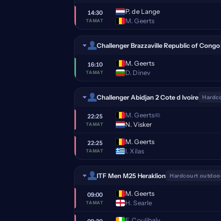
P. de Lange
14:30
M. Geerts
TAMAT
Challenger Brazzaville Republic of Congo
M. Geerts
16:10
D. Dinev
TAMAT
Challenger Abidjan 2 Cote d Ivoire
Hardco
M. Geerts
(6)
22:25
N. Visker
TAMAT
M. Geerts
22:25
I. Xilas
TAMAT
ITF Men M25 Heraklion
Hardcourt outdoo
M. Geerts
09:00
H. Searle
TAMAT
E. Coulibaly