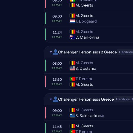
09:30
M. Geerts
TAMAT
M. Geerts
09:00
T. Boogaard
TAMAT
M. Geerts
11:24
D. Markovina
TAMAT
Challenger Hersonissos 2 Greece
Hardcou
M. Geerts
08:00
S. Dostanic
TAMAT
T. Pereira
13:50
M. Geerts
TAMAT
Challenger Hersonissos Greece
Hardcourt
M. Geerts
09:00
S. Sakellaridis
(2)
TAMAT
M. Geerts
11:45
T. Pereira
TAMAT