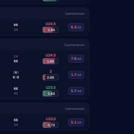
1 perlawanan
U24.5
6
6
6.3
/10
3
4
▾
1.65
3 perlawanan
U24.5
2
4
7.6
/10
6
6
1.65
2
3
6
3
1.7
/10
6
3
6
2.05
U23.5
6
6
5.7
/10
4
3
▾
1.62
1 perlawanan
U23.5
6
6
5.1
/10
3
4
▴
1.72