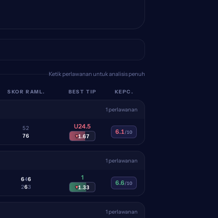
Ketik perlawanan untuk analisis penuh
SKOR RAML.
BEST TIP
KEPC.
1 perlawanan
U24.5
5
2
6.1
/10
7
6
▾
1.67
1 perlawanan
1
6
4
6
6.6
/10
2
6
3
▾
1.33
1 perlawanan