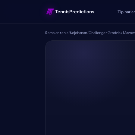
TennisPredictions
Tip haria
Ramalan tenis
/
Kejohanan
/
Challenger Grodzisk Mazowi