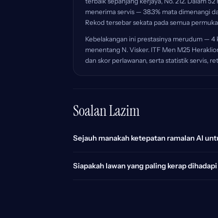
terbaik sepanjang kerjaya, No. 212. Dalam 
menerima servis — 38.3% mata dimenangi da
Rekod tersebar sekata pada semua permukaan:
Kebelakangan ini prestasinya merudum — 4 k
menentang N. Visker. ITF Men M25 Herakli
dan skor perlawanan, serta statistik servis,
Soalan Lazim
Sejauh manakah ketepatan ramalan AI unt
Siapakah lawan yang paling kerap dihadapi