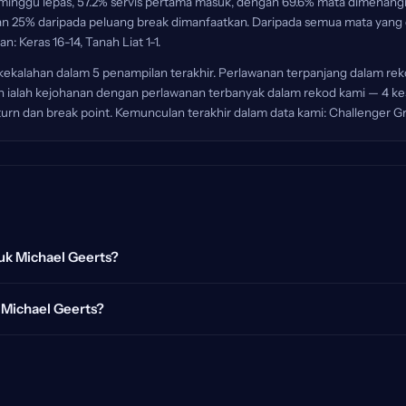
52 minggu lepas, 57.2% servis pertama masuk, dengan 69.6% mata dimenang
n 25% daripada peluang break dimanfaatkan. Daripada semua mata yang 
 Keras 16-14, Tanah Liat 1-1.
ekalahan dalam 5 penampilan terakhir. Perlawanan terpanjang dalam reko
on ialah kejohanan dengan perlawanan terbanyak dalam rekod kami — 
 return dan break point. Kemunculan terakhir dalam data kami: Challenger 
uk Michael Geerts?
 Michael Geerts?