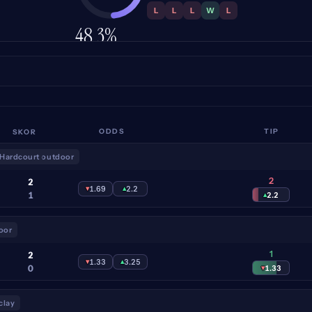
L
L
L
W
L
48.3%
KETEPATAN
SKOR
ODDS
TIP
Hardcourt outdoor
2
2
▾
1.69
▴
2.2
1
▴
2.2
oor
1
2
▾
1.33
▴
3.25
0
▾
1.33
clay