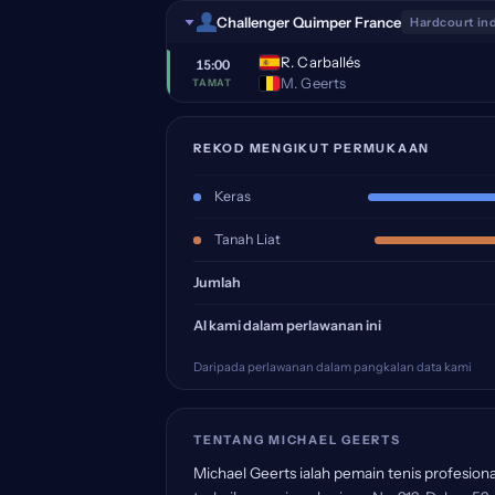
Challenger Quimper France
Hardcourt in
R. Carballés
15:00
M. Geerts
TAMAT
REKOD MENGIKUT PERMUKAAN
Keras
Tanah Liat
Jumlah
AI kami dalam perlawanan ini
Daripada perlawanan dalam pangkalan data kami
TENTANG MICHAEL GEERTS
Michael Geerts ialah pemain tenis profesion