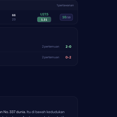
1 perlawanan
U27.5
6
6
10
/10
2
3
1.31
2-0
2 pertemuan
0-2
2 pertemuan
n No. 337 dunia.
Itu di bawah kedudukan