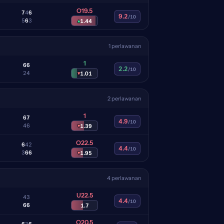
O19.5
7
4
6
9.2
/10
5
6
3
▴
1.44
1 perlawanan
1
6
6
2.2
/10
2
4
▾
1.01
2 perlawanan
1
6
7
4.9
/10
4
6
▾
1.39
O22.5
6
4
2
4.4
/10
3
6
6
▾
1.95
4 perlawanan
U22.5
4
3
4.4
/10
6
6
1.7
O20.5
6
3
6