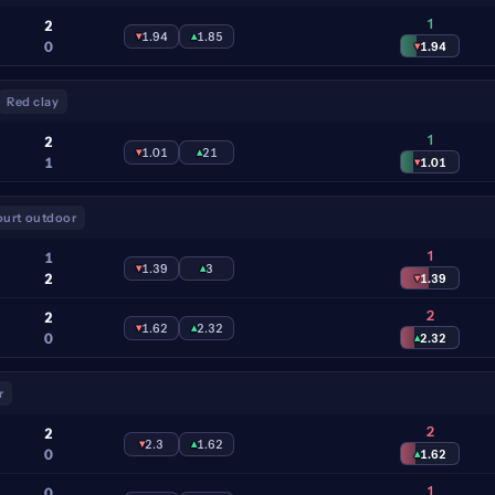
1
2
▾
1.94
▴
1.85
0
▾
1.94
Red clay
1
2
▾
1.01
▴
21
1
▾
1.01
urt outdoor
1
1
▾
1.39
▴
3
2
▾
1.39
2
2
▾
1.62
▴
2.32
0
▴
2.32
r
2
2
▾
2.3
▴
1.62
0
▴
1.62
1
0