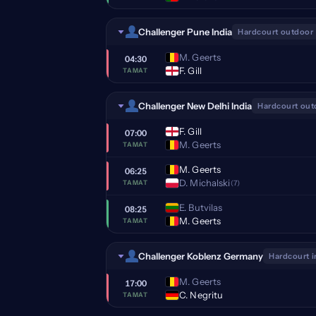
Challenger Pune India
Hardcourt outdoor
M. Geerts
04:30
F. Gill
TAMAT
Challenger New Delhi India
Hardcourt out
F. Gill
07:00
M. Geerts
TAMAT
M. Geerts
06:25
D. Michalski
(7)
TAMAT
E. Butvilas
08:25
M. Geerts
TAMAT
Challenger Koblenz Germany
Hardcourt 
M. Geerts
17:00
C. Negritu
TAMAT