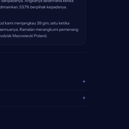
i daripadanya. Angkanya sederhana ketika
dimainkan, 53.7% berpihak kepadanya.
d kami menjangkau 39 gim, iaitu ketika
4 kesemuanya. Ramalan merangkumi pemenang
Grodzisk Mazowiecki Poland.
+
+