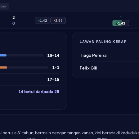
door
1
2
▴
1.42
▾
2.95
0
▴
1.42
LAWAN PALING KERAP
16-14
Tiago Pereira
1-1
Felix Gill
17-15
14 betul daripada 29
al berusia 31 tahun, bermain dengan tangan kanan, kini berada di keduduka