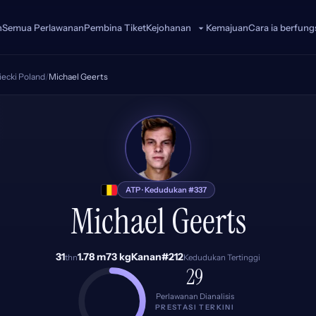
n
Semua Perlawanan
Pembina Tiket
Kemajuan
Cara ia berfung
Kejohanan
ecki Poland
/
Michael Geerts
MG
ATP · Kedudukan #337
Michael Geerts
31
1.78 m
73 kg
Kanan
#212
thn
Kedudukan Tertinggi
29
Perlawanan Dianalisis
PRESTASI TERKINI