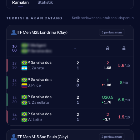
Ramalan
Statistik
Ketik perlawanan untuk analisis penuh
TERKINI & AKAN DATANG
ITF Men M25 Londrina (Clay)
5 perlawanan
F. Meligeni
16
–
00
P. Saraiva dos
P. Saraiva dos
2
2
17
5.6
/10
30
1
C. Zarate
1.68
P. Saraiva dos
2
1
18
8
/10
22
0
S. Price
▾
1.08
P. Saraiva dos
2
O20.5
14
6.9
/10
30
1
N. Zanellato
▴
1.76
P. Saraiva dos
2
2
14
1.5
/10
40
1
W. Leite
▴
3.7
ITF Men M15 Sao Paulo (Clay)
2 perlawanan