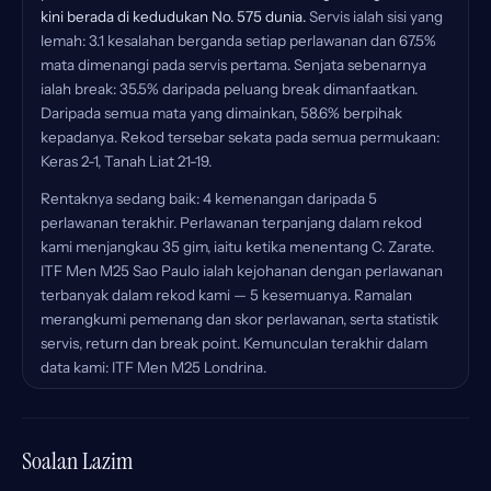
kini berada di kedudukan No. 575 dunia.
Servis ialah sisi yang
lemah: 3.1 kesalahan berganda setiap perlawanan dan 67.5%
mata dimenangi pada servis pertama. Senjata sebenarnya
ialah break: 35.5% daripada peluang break dimanfaatkan.
Daripada semua mata yang dimainkan, 58.6% berpihak
kepadanya. Rekod tersebar sekata pada semua permukaan:
Keras 2-1, Tanah Liat 21-19.
Rentaknya sedang baik: 4 kemenangan daripada 5
perlawanan terakhir. Perlawanan terpanjang dalam rekod
kami menjangkau 35 gim, iaitu ketika menentang C. Zarate.
ITF Men M25 Sao Paulo ialah kejohanan dengan perlawanan
terbanyak dalam rekod kami — 5 kesemuanya. Ramalan
merangkumi pemenang dan skor perlawanan, serta statistik
servis, return dan break point. Kemunculan terakhir dalam
data kami: ITF Men M25 Londrina.
Soalan Lazim