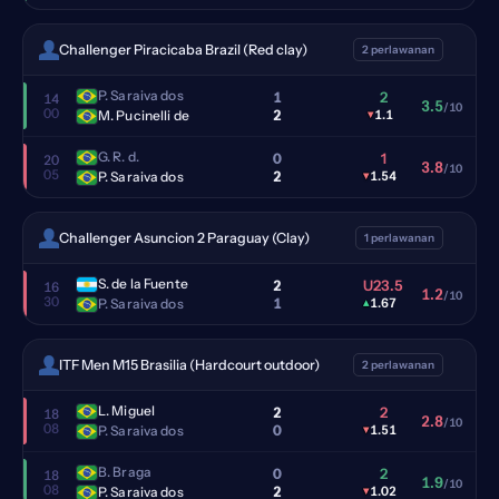
Challenger Piracicaba Brazil (Red clay)
2 perlawanan
P. Saraiva dos
1
2
14
3.5
/10
00
2
M. Pucinelli de
▾
1.1
G. R. d.
0
1
20
3.8
/10
05
2
P. Saraiva dos
▾
1.54
Challenger Asuncion 2 Paraguay (Clay)
1 perlawanan
S. de la Fuente
2
U23.5
16
1.2
/10
30
1
P. Saraiva dos
▴
1.67
ITF Men M15 Brasilia (Hardcourt outdoor)
2 perlawanan
L. Miguel
2
2
18
2.8
/10
08
0
P. Saraiva dos
▾
1.51
B. Braga
0
2
18
1.9
/10
08
2
P. Saraiva dos
▾
1.02