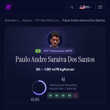
MS
Ramalan tenis
/
Kejohanan
/
ITF Men M25 Londrina
/
Paulo Andre Saraiva Dos Santos
PS
ATP · Kedudukan #575
Paulo Andre Saraiva Dos Santos
26
1.80 m
78 kg
Kanan
thn
41
Perlawanan Dianalisis
PRESTASI TERKINI
W
W
W
W
L
63.4%