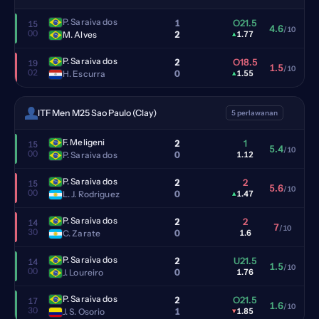
P. Saraiva dos
1
O21.5
15
4.6
/10
00
2
M. Alves
▴
1.77
P. Saraiva dos
2
O18.5
19
1.5
/10
02
0
H. Escurra
▴
1.55
ITF Men M25 Sao Paulo (Clay)
5 perlawanan
F. Meligeni
2
1
15
5.4
/10
00
0
P. Saraiva dos
1.12
P. Saraiva dos
2
2
15
5.6
/10
00
0
L. J. Rodriguez
▴
1.47
P. Saraiva dos
2
2
14
7
/10
30
0
C. Zarate
1.6
P. Saraiva dos
2
U21.5
14
1.5
/10
00
0
J. Loureiro
1.76
P. Saraiva dos
2
O21.5
17
1.6
/10
30
1
J. S. Osorio
▾
1.85