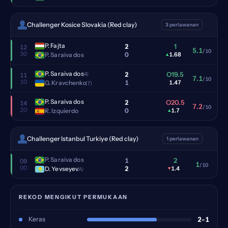
Challenger Kosice Slovakia (Red clay)
3 perlawanan
P. Fajta
2
1
12
5.1
/10
30
0
P. Saraiva dos
▴
1.68
P. Saraiva dos
2
O19.5
(4)
11
7.1
/10
10
1
G. Kravchenko
1.47
(7)
P. Saraiva dos
2
O20.5
14
7.2
/10
20
0
R. Izquierdo
▴
1.7
Challenger Istanbul Turkiye (Red clay)
1 perlawanan
P. Saraiva dos
1
2
09
1
/10
00
2
D. Yevseyev
▾
1.4
(A)
REKOD MENGIKUT PERMUKAAN
Keras
2-1