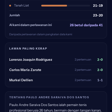
Tanah Liat
21-19
Jumlah
23-20
AI kami dalam perlawanan ini
26 betul daripada 41
Daripada perlawanan dalam pangkalan data kami
LAWAN PALING KERAP
2-0
Lorenzo Joaquin Rodriguez
2 pertemuan
2-0
Carlos Maria Zarate
2 pertemuan
1-1
Murkel Dellien
2 pertemuan
TENTANG PAULO ANDRE SARAIVA DOS SANTOS
Paulo Andre Saraiva Dos Santos ialah pemain tenis
profesional berusia 26 tahun, bermain dengan tangan kanan,