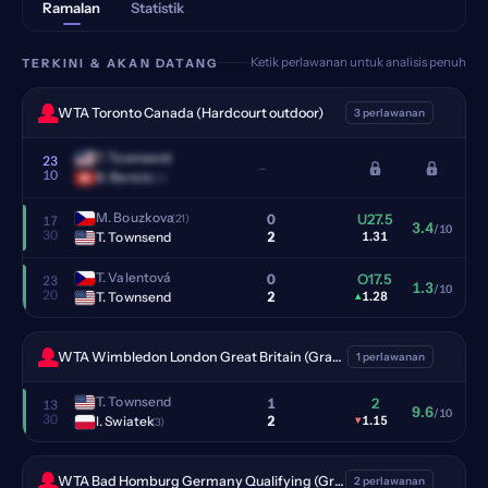
Ramalan
Statistik
Ketik perlawanan untuk analisis penuh
TERKINI & AKAN DATANG
WTA Toronto Canada (Hardcourt outdoor)
3 perlawanan
T. Townsend
23
–
10
B. Bencic
(12)
M. Bouzkova
0
U27.5
(21)
17
3.4
/10
30
2
T. Townsend
1.31
T. Valentová
0
O17.5
23
1.3
/10
20
2
T. Townsend
▴
1.28
WTA Wimbledon London Great Britain (Grass)
1 perlawanan
T. Townsend
1
2
13
9.6
/10
30
2
I. Swiatek
▾
1.15
(3)
WTA Bad Homburg Germany Qualifying (Grass)
2 perlawanan