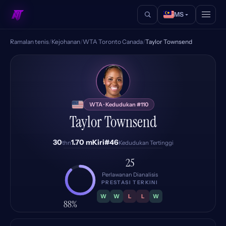
MS
Ramalan tenis
/
Kejohanan
/
WTA Toronto Canada
/
Taylor Townsend
TT
WTA · Kedudukan #110
Taylor Townsend
30
1.70 m
Kiri
#46
thn
Kedudukan Tertinggi
25
Perlawanan Dianalisis
PRESTASI TERKINI
W
W
L
L
W
88%