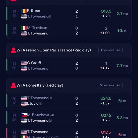
E. Ruse
2
O18.5
12
2.7
/10
45
1
T. Townsend
1.29
(6)
M. Trevisan
0
2
13
10
/10
15
2
T. Townsend
▾
1.09
WTA French Open Paris France (Red clay)
1 perlawanan
C. Gauff
2
1
14
7.7
/10
20
0
T. Townsend
▾
1.12
WTA Rome Italy (Red clay)
5 perlawanan
T. Townsend
0
U24.5
(Q)
20
6
/10
10
2
I. Jovic
▴
1.57
(16)
M. Bouzkova
0
U27.5
(24)
17
8.3
/10
45
2
T. Townsend
1.28
(Q)
T. Townsend
2
O17.5
14
6
/10
15
0
N. Brancaccio
1.42
(WC)