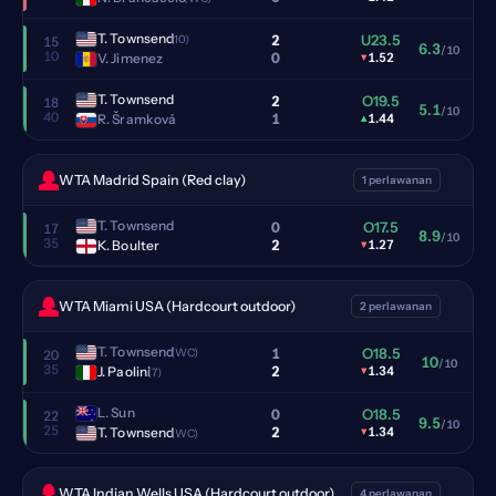
T. Townsend
2
U23.5
(10)
15
6.3
/10
10
0
V. Jimenez
▾
1.52
T. Townsend
2
O19.5
18
5.1
/10
40
1
R. Šramková
▴
1.44
WTA Madrid Spain (Red clay)
1 perlawanan
T. Townsend
0
O17.5
17
8.9
/10
35
2
K. Boulter
▾
1.27
WTA Miami USA (Hardcourt outdoor)
2 perlawanan
T. Townsend
1
O18.5
(WC)
20
10
/10
35
2
J. Paolini
▾
1.34
(7)
L. Sun
0
O18.5
22
9.5
/10
25
2
T. Townsend
▾
1.34
(WC)
WTA Indian Wells USA (Hardcourt outdoor)
4 perlawanan