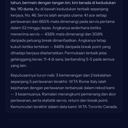
tahun, bermain dengan tangan kiri, kini berada di kedudukan
No. 110 dunia.
Itu di bawah kedudukan terbaik sepanjang
kerjaya, No. 46. Servis ialah senjata utama: 4.1 ace setiap
perlawanan dan 66.5% mata dimenangi pada servis pertama
dalam 52 minggu lepas. Angkanya sederhana ketika
menerima servis — 43.6% mata dimenangi dan 30.6%
daripada peluang break dimanfaatkan. Angkanya tetap
kukuh ketika tertekan — 64.6% daripada break point yang
dihadapi berjaya diselamatkan. Permukaan terbaik jelas
gelanggang keras: 11-4 di sana, berbanding 5-5 pada semua
yang lain.
Keputusannya turun naik: 3 kemenangan dan 2 kekalahan
sepanjang 5 perlawanan terakhir. WTA Rome Italy ialah
kejohanan dengan perlawanan terbanyak dalam rekod kami
— 3 kesemuanya. Ramalan merangkumi pemenang dan skor
perlawanan, serta statistik servis, return dan break point.
Kemunculan terakhir dalam data kami: WTA Toronto Canada.