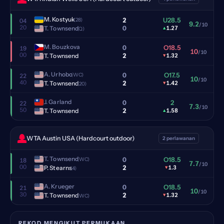
M. Kostyuk
2
U28.5
(28)
04
9.2
/10
20
0
T. Townsend
▴
1.27
(Q)
M. Bouzkova
0
O18.5
19
10
/10
00
2
T. Townsend
▾
1.32
A. Urhobo
0
O17.5
(WC)
22
10
/10
40
2
T. Townsend
▾
1.42
(20)
J. Garland
0
2
22
7.3
/10
50
2
T. Townsend
▴
1.58
WTA Austin USA (Hardcourt outdoor)
2 perlawanan
T. Townsend
0
O18.5
(WC)
18
7.7
/10
00
2
P. Stearns
▾
1.3
(4)
A. Krueger
0
O18.5
21
10
/10
30
2
T. Townsend
▾
1.32
(WC)
REKOD MENGIKUT PERMUKAAN