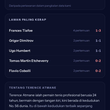
Daripada perlawanan dalam pangkalan data kami
LAWAN PALING KERAP
1-3
Frances Tiafoe
4 pertemuan
1-1
Grigor Dimitrov
2 pertemuan
1-1
Ugo Humbert
2 pertemuan
0-2
Tomas Martin Etcheverry
2 pertemuan
0-2
Flavio Cobolli
2 pertemuan
TENTANG TERENCE ATMANE
Terence Atmane ialah pemain tenis profesional berusia 24
tahun, bermain dengan tangan kiri, kini berada di kedudukan
No. 56 dunia.
Itu di bawah kedudukan terbaik sepanjang