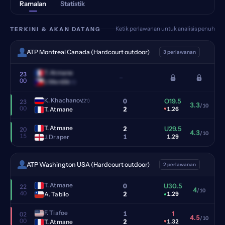
Ramalan
Statistik
Ketik perlawanan untuk analisis penuh
TERKINI & AKAN DATANG
ATP Montreal Canada (Hardcourt outdoor)
3 perlawanan
T. Atmane
23
–
00
J. Menšik
(13)
K. Khachanov
0
O19.5
(21)
23
3.3
/10
00
2
T. Atmane
▾
1.26
T. Atmane
2
U29.5
20
4.3
/10
15
1
J. Draper
1.29
ATP Washington USA (Hardcourt outdoor)
2 perlawanan
T. Atmane
0
U30.5
22
4
/10
40
2
A. Tabilo
▴
1.29
F. Tiafoe
1
1
02
4.5
/10
00
2
T. Atmane
▾
1.32