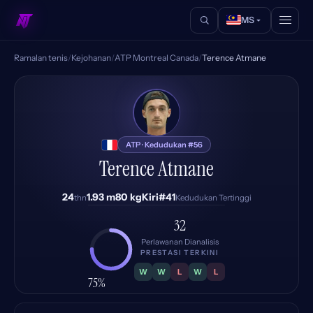
MS
Ramalan tenis
/
Kejohanan
/
ATP Montreal Canada
/
Terence Atmane
TA
ATP · Kedudukan #56
Terence Atmane
24
1.93 m
80 kg
Kiri
#41
thn
Kedudukan Tertinggi
32
Perlawanan Dianalisis
PRESTASI TERKINI
W
W
L
W
L
75%