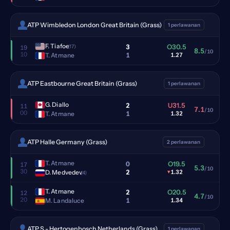
ATP Wimbledon London Great Britain (Grass)
1 perlawanan
F. Tiafoe
3
O30.5
(17)
19
8.5
/10
10
1
T. Atmane
1.27
ATP Eastbourne Great Britain (Grass)
1 perlawanan
G. Diallo
2
U31.5
11
7.1
/10
00
1
T. Atmane
1.32
ATP Halle Germany (Grass)
2 perlawanan
T. Atmane
0
O19.5
17
5.3
/10
30
2
D. Medvedev
▾
1.32
(4)
T. Atmane
2
O20.5
12
4.7
/10
20
1
M. Landaluce
1.34
ATP S - Hertogenbosch Netherlands (Grass)
1 perlawanan