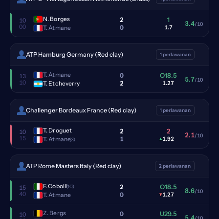
N. Borges
2
1
10
3.4
/10
00
0
T. Atmane
1.7
ATP Hamburg Germany (Red clay)
1 perlawanan
T. Atmane
0
O18.5
13
5.7
/10
10
2
T. Etcheverry
1.27
Challenger Bordeaux France (Red clay)
1 perlawanan
T. Droguet
2
2
10
2.1
/10
15
1
T. Atmane
▴
1.92
(3)
ATP Rome Masters Italy (Red clay)
2 perlawanan
F. Cobolli
2
O18.5
(10)
15
8.6
/10
40
0
T. Atmane
▾
1.27
Z. Bergs
0
U29.5
10
5.4
/10