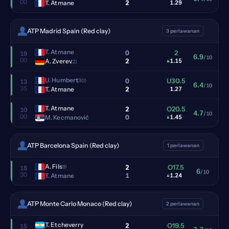
00
2
T. Atmane
1.29
ATP Madrid Spain (Red clay)
3 perlawanan
T. Atmane
0
2
19
6.9
/10
00
2
A. Zverev
▴
1.15
(2)
U. Humbert
0
U30.5
(30)
13
6.4
/10
35
2
T. Atmane
1.27
T. Atmane
2
O20.5
10
4.7
/10
00
0
M. Kecmanović
▴
1.45
ATP Barcelona Spain (Red clay)
1 perlawanan
A. Fils
2
O17.5
(9)
18
6
/10
30
1
T. Atmane
▴
1.24
ATP Monte Carlo Monaco (Red clay)
2 perlawanan
T. Etcheverry
2
O19.5
15