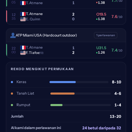
7.7
/10
05
1
T. Atmane
▾
1.38
T. Atmane
2
O19.5
12
7.6
/10
35
0
E. Quinn
▴
1.38
ATP Miami USA (Hardcourt outdoor)
1 perlawanan
T. Atmane
1
U31.5
22
7.4
/10
00
2
F. Tiafoe
▴
1.26
(19)
REKOD MENGIKUT PERMUKAAN
Keras
8-10
Tanah Liat
4-6
Rumput
1-4
Jumlah
13-20
AI kami dalam perlawanan ini
24 betul daripada 32