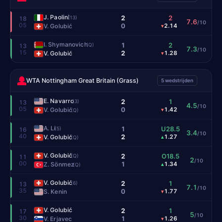
J. Paolini
2
2
(13)
18
7.6
/10
05
0
V. Golubić
2.14
▾
I. Shymanovich
1
2
(Q)
13
7.3
/10
15
2
V. Golubić
1.28
▾
WTA Nottingham Great Britain (Grass)
5 wedstrijden
E. Navarro
2
1
(3)
13
4.5
/10
05
0
V. Golubić
1.42
▾
(Q)
A. Li
1
U28.5
(5)
16
3.4
/10
40
2
V. Golubić
1.27
▴
(Q)
V. Golubić
2
O18.5
(Q)
11
2
/10
00
1
Z. Sönmez
1.34
▴
(Q)
V. Golubić
2
1
(6)
13
7.1
/10
35
0
S. Kenin
1.77
▾
V. Golubić
2
1
17
5
/10
30
1
V. Erjavec
1.26
▾