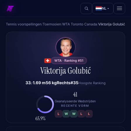
NL
Tennis voorspellingen
/
Toernooien
/
WTA Toronto Canada
/
Viktorija Golubić
VG
WTA · Ranking #51
Viktorija Golubić
33
1.69 m
56 kg
Rechts
#35
jr
Hoogste Ranking
41
Geanalyseerde Wedstrijden
RECENTE VORM
L
W
W
L
L
65.9%