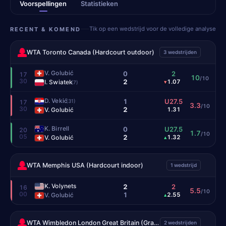
Voorspellingen
Statistieken
Tik op een wedstrijd voor de volledige analyse
RECENT & KOMEND
WTA Toronto Canada (Hardcourt outdoor)
3 wedstrijden
V. Golubić
0
2
17
10
/10
30
2
I. Swiatek
1.07
▾
(7)
D. Vekić
1
U27.5
(31)
17
3.3
/10
30
2
V. Golubić
1.31
K. Birrell
0
U27.5
20
1.7
/10
05
2
V. Golubić
1.32
▴
WTA Memphis USA (Hardcourt indoor)
1 wedstrijd
K. Volynets
2
2
16
5.5
/10
00
1
V. Golubić
2.55
▴
WTA Wimbledon London Great Britain (Grass)
2 wedstrijden