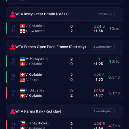
WTA Ilkley Great Britain (Grass)
1 wedstrijd
V. Golubić
0
U24.5
(1)
13
10
/10
30
2
K. Swan
1.58
▾
(WC)
WTA French Open Paris France (Red clay)
3 wedstrijden
M. Kostyuk
2
1
(15)
10
10
/10
00
0
V. Golubić
1.08
▾
V. Golubić
2
U25.5
12
8.3
/10
50
0
A. Parks
1.53
P. Udvardy
0
O18.5
14
5.1
/10
30
2
V. Golubic
1.37
▴
WTA Parma Italy (Red clay)
3 wedstrijden
B. Krejčiková
2
U24.5
(4)
11
4.2
/10
55
1
V. Golubic
1.44
▴
(8)