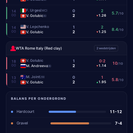
F. Urgesi
0
2
(WC)
14
5.7
/10
00
2
V. Golubic
1.26
▾
(8)
V. Lepchenko
1
2
14
8.4
/10
00
2
V. Golubic
1.25
▾
WTA Rome Italy (Red clay)
2 wedstrijden
V. Golubic
1
0:2
18
10
/10
00
2
M. Andreeva
1.14
▾
(8)
M. Joint
0
1
(29)
13
5.8
/10
50
2
V. Golubic
1.95
▴
BALANS PER ONDERGROND
Hardcourt
11-12
Gravel
7-4