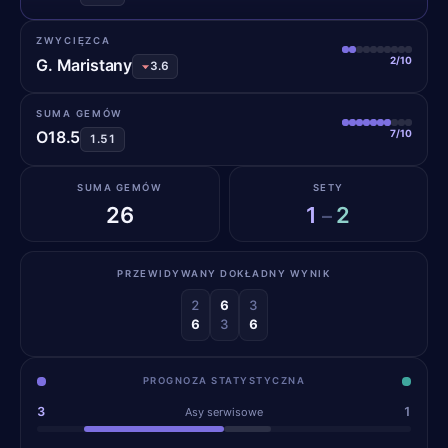
ZWYCIĘZCA
2/10
G. Maristany
3.6
SUMA GEMÓW
7/10
O18.5
1.51
SUMA GEMÓW
SETY
26
1
2
–
PRZEWIDYWANY DOKŁADNY WYNIK
2
6
3
6
3
6
PROGNOZA STATYSTYCZNA
3
1
Asy serwisowe