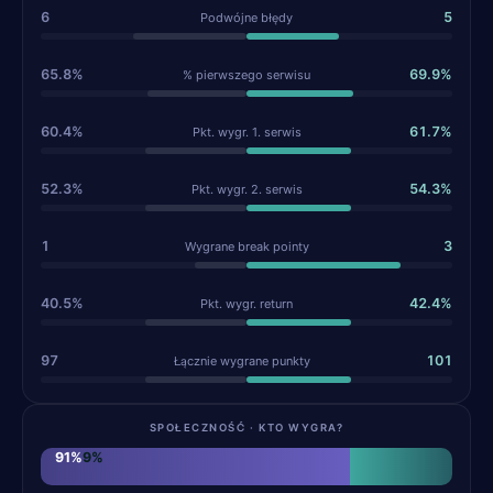
6
5
Podwójne błędy
65.8%
69.9%
% pierwszego serwisu
60.4%
61.7%
Pkt. wygr. 1. serwis
52.3%
54.3%
Pkt. wygr. 2. serwis
1
3
Wygrane break pointy
40.5%
42.4%
Pkt. wygr. return
97
101
Łącznie wygrane punkty
SPOŁECZNOŚĆ · KTO WYGRA?
91
%
9
%