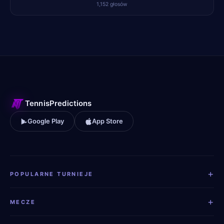
1,152
głosów
TennisPredictions
Google Play
App Store
+
POPULARNE TURNIEJE
+
MECZE