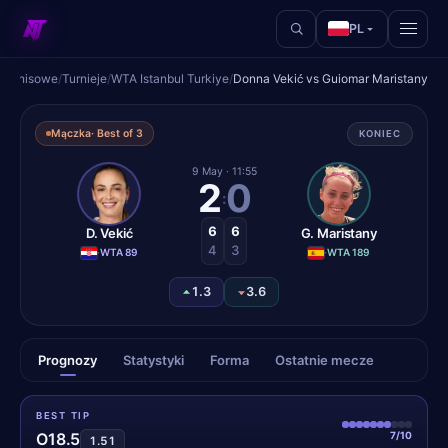
PL
y tenisowe
/
Turnieje
/
WTA Istanbul Turkiye
/
Donna Vekić vs Guiomar Maristany
Donna Vekić vs Guiomar Ma
Mączka
· Best of 3
KONIEC
9 May
· 11:55
2
0
:
6
6
D. Vekić
G. Maristany
4
3
·
WTA 89
·
WTA 189
1.3
3.6
Prognozy
Statystyki
Forma
Ostatnie mecze
BEST TIP
7/10
O18.5
1.51