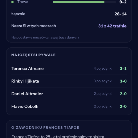
Trawa
9-2
Łącznie
28-14
Nasza SI w tych meczach
31 z 42 trafnie
Na podstawie meczów z naszej bazy danych
NAJCZĘSTSI RYWALE
3-1
Terence Atmane
4 pojedynki
3-0
Rinky Hijikata
3 pojedynki
2-0
Daniel Altmaier
2 pojedynki
2-0
Flavio Cobolli
2 pojedynki
O ZAWODNIKU FRANCES TIAFOE
Frances Tiafoe to 28-letni profesjonalny tenisista