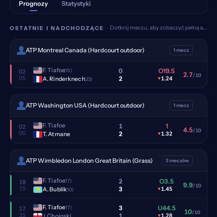
Prognozy
Statystyki
Dotknij meczu, aby zobaczyć pełną analizę
OSTATNIE I NADCHODZĄCE
ATP Montreal Canada (Hardcourt outdoor)
1 mecz
F. Tiafoe
0
O19.5
(15)
02
2.7
/10
05
2
A. Rinderknech
▾
1.24
(23)
ATP Washington USA (Hardcourt outdoor)
1 mecz
F. Tiafoe
1
1
02
4.5
/10
00
2
T. Atmane
▾
1.32
ATP Wimbledon London Great Britain (Grass)
3 meczów
F. Tiafoe
2
O3.5
(17)
18
9.9
/10
15
3
A. Bublik
▾
1.45
(10)
F. Tiafoe
3
U44.5
(17)
17
10
/10
35
1
J. Choinski
▾
1.28