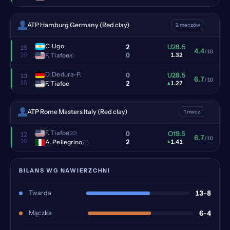
ATP Hamburg Germany (Red clay)
2 meczów
C. Ugo
2
U28.5
15
4.4
/10
10
0
F. Tiafoe
1.32
(8)
D. Dedura-P.
0
U28.5
13
6.7
/10
35
2
F. Tiafoe
▴
1.27
ATP Rome Masters Italy (Red clay)
1 mecz
F. Tiafoe
0
O19.5
(20)
12
6.7
/10
10
2
A. Pellegrino
▴
1.41
(Q)
BILANS WG NAWIERZCHNI
Twarda
13-8
Mączka
6-4