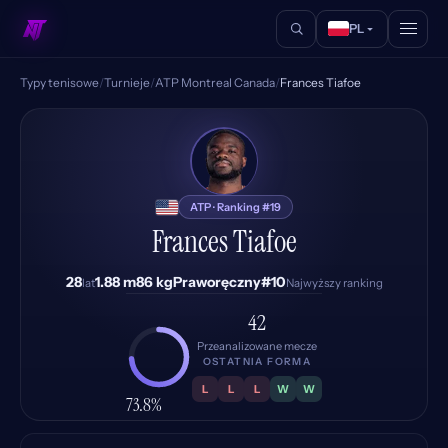
PL
Typy tenisowe
/
Turnieje
/
ATP Montreal Canada
/
Frances Tiafoe
FT
ATP · Ranking #19
Frances Tiafoe
28
1.88 m
86 kg
Praworęczny
#10
lat
Najwyższy ranking
42
Przeanalizowane mecze
OSTATNIA FORMA
L
L
L
W
W
73.8%