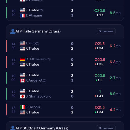
F. Tiafoe
3
O30.5
(17)
19
8.5
/10
10
1
T. Atmane
1.27
ATP Halle Germany (Grass)
5 meczów
T. Fritz
0
O21.5
(5)
14
6.2
/10
30
2
F. Tiafoe
▾
1.34
D. Altmaier
0
O20.5
(WC)
17
6.3
/10
10
2
F. Tiafoe
▾
1.35
F. Tiafoe
2
O20.5
19
2.7
/10
00
1
F. Auger-A.
▴
1.3
(2)
F. Tiafoe
2
1
12
8.9
/10
30
0
S. Shimabukuro
▾
1.41
F. Cobolli
0
O21.5
15
4.2
/10
55
2
F. Tiafoe
▴
1.34
ATP Stuttgart Germany (Grass)
3 meczów