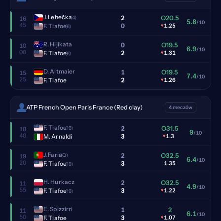
J. Lehečka
2
O20.5
(4)
16
5.8
/10
45
0
F. Tiafoe
▾
1.25
(6)
R. Hijikata
0
O19.5
10
6.9
/10
00
2
F. Tiafoe
▾
1.31
(6)
D. Altmaier
1
O19.5
15
7.4
/10
25
2
F. Tiafoe
▾
1.26
ATP French Open Paris France (Red clay)
4 meczów
F. Tiafoe
2
O31.5
(19)
18
9
/10
40
3
M. Arnaldi
▾
1.3
J. Faria
2
O32.5
(Q)
19
6.4
/10
20
3
F. Tiafoe
1.35
(19)
H. Hurkacz
2
O32.5
11
4.9
/10
55
3
F. Tiafoe
▾
1.22
(19)
E. Spizzirri
1
2
11
6.1
/10
50
3
F. Tiafoe
▾
1.07