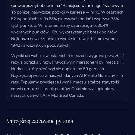
(praworęczny), obecnie na 19. miejscu w rankingu światowym.
To poniżej najwyższej pozycji w karierze — nr 10. W ostatnich
52 tygodniach trafia 63% pierwszych podań i wygrywa 73%
tych punktów. W returnie liczby są przeciętne: 35.4%
wygranych punktów i 19% wykorzystanych break pointów.
Najlepsza nawierzchnia to wyraźnie trawa: 9-2 tam, wobec
19-12 na wszystkich pozostałych.
Wyniki się wahają: w ostatnich 5 meczach wygrana przyszła 2
razy, a porażka 3 razy. Prawdziwym maratonem był mecz z H.
Hurkacz, który skończył się dopiero po 59 gemach.
Najczęściej wraca w naszych danych ATP Halle Germany — 5
razy. Typujemy zwycięzcę i wynik meczu, a także statystyki
serwisu, returnu i break pointów. Ostatnie wystąpienie w
naszych danych: ATP Montreal Canada.
Najczęściej zadawane pytania