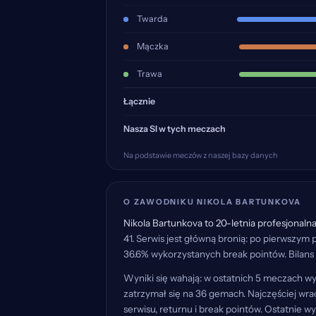
Twarda
Mączka
Trawa
Łącznie
Nasza SI w tych meczach
Na podstawie meczów z naszej bazy danych
O ZAWODNIKU NIKOLA BARTUNKOVA
Nikola Bartunkova to 20-letnia profesjonaln
41. Serwis jest główną bronią: po pierwszym
36.6% wykorzystanych break pointów. Bilans 
Wyniki się wahają: w ostatnich 5 meczach wyg
zatrzymał się na 36 gemach. Najczęściej wr
serwisu, returnu i break pointów. Ostatnie