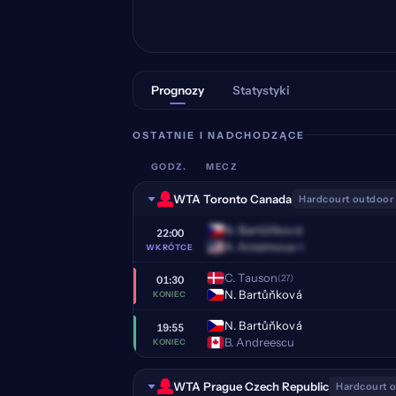
Prognozy
Statystyki
OSTATNIE I NADCHODZĄCE
GODZ.
MECZ
WTA Toronto Canada
Hardcourt outdoor
N. Bartůňková
22:00
A. Anisimova
(8)
WKRÓTCE
C. Tauson
(27)
01:30
N. Bartůňková
KONIEC
N. Bartůňková
19:55
B. Andreescu
KONIEC
WTA Prague Czech Republic
Hardcourt 