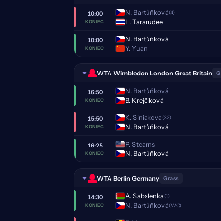
N. Bartůňková
(4)
10:00
L. Tararudee
KONIEC
N. Bartůňková
10:00
Y. Yuan
KONIEC
WTA Wimbledon London Great Britain
G
N. Bartůňková
16:50
B. Krejčiková
KONIEC
K. Siniakova
(32)
15:50
N. Bartůňková
KONIEC
P. Stearns
16:25
N. Bartůňková
KONIEC
WTA Berlin Germany
Grass
A. Sabalenka
(1)
14:30
N. Bartůňková
(WC)
KONIEC