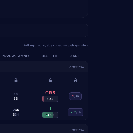
Dotknij meczu, aby zobaczyć pełną analizę
PRZEW. WYNIK
BEST TIP
ZAUF.
3 meczów
O19.5
4
4
1
/10
6
6
1.49
1
2
6
6
7.2
/10
6
3
4
▴
1.65
2 meczów