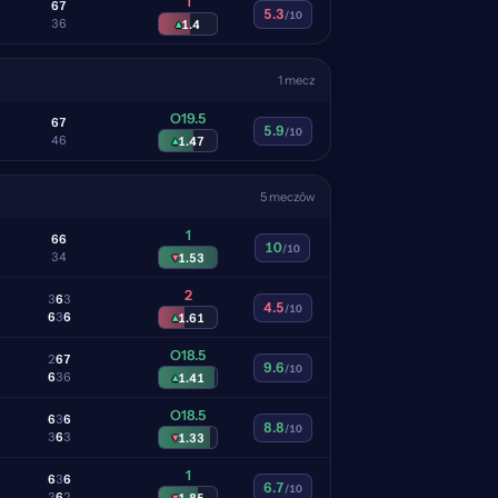
1
6
7
5.3
/10
3
6
▴
1.4
1 mecz
O19.5
6
7
5.9
/10
4
6
▴
1.47
5 meczów
1
6
6
10
/10
3
4
▾
1.53
2
3
6
3
4.5
/10
6
3
6
▴
1.61
O18.5
2
6
7
9.6
/10
6
3
6
▴
1.41
O18.5
6
3
6
8.8
/10
3
6
3
▾
1.33
1
6
3
6
6.7
/10
3
6
2
▾
1.85