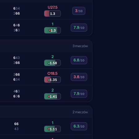
U27.5
6
3
4
3
/10
2
6
6
1.3
1
6
4
6
7.9
/10
1
6
3
▾
1.3
3 meczów
2
6
4
3
6.8
/10
3
6
6
▴
1.58
O18.5
3
6
6
3.8
/10
6
3
4
▴
1.35
2
4
6
3
7.9
/10
6
3
6
▾
1.41
2 meczów
1
6
6
6.3
/10
4
3
▾
1.11