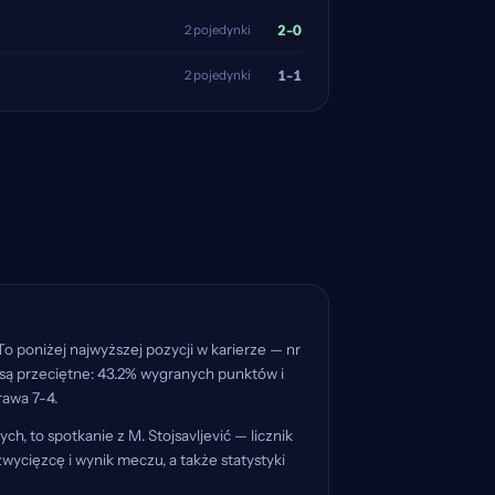
2-0
2 pojedynki
1-1
2 pojedynki
o poniżej najwyższej pozycji w karierze — nr
 są przeciętne: 43.2% wygranych punktów i
rawa 7-4.
h, to spotkanie z M. Stojsavljević — licznik
ycięzcę i wynik meczu, a także statystyki