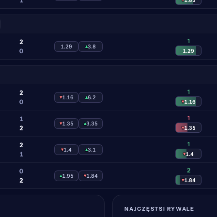
1
2
1.29
▴
3.8
0
1.29
1
2
▾
1.16
▴
6.2
0
▾
1.16
1
1
▾
1.35
▴
3.35
2
▾
1.35
1
2
▾
1.4
▴
3.1
1
▾
1.4
2
0
▴
1.95
▾
1.84
2
▾
1.84
NAJCZĘSTSI RYWALE