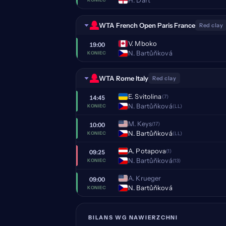
WTA French Open Paris France
Red clay
V. Mboko
19:00
N. Bartůňková
KONIEC
WTA Rome Italy
Red clay
E. Svitolina
(7)
14:45
N. Bartůňková
(LL)
KONIEC
M. Keys
(17)
10:00
N. Bartůňková
(LL)
KONIEC
A. Potapova
(1)
09:25
N. Bartůňková
(13)
KONIEC
A. Krueger
09:00
N. Bartůňková
KONIEC
BILANS WG NAWIERZCHNI