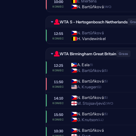
E. Mertens
10:00
N. Bartůňková
(WC)
KONIEC
WTA S - Hertogenbosch Netherlands
Gra
N. Bartůňková
12:55
H. Vandewinkel
KONIEC
WTA Birmingham Great Britain
Grass
A. Eala
(1)
12:25
N. Bartůňková
(5)
KONIEC
N. Bartůňková
(5)
11:50
A. Krueger
(Q)
KONIEC
N. Bartůňková
(5)
14:10
M. Stojsavljević
(WC)
KONIEC
N. Bartůňková
(5)
15:50
G. Knutson
(LL)
KONIEC
N. Bartůňková
10:30
H. Dart
KONIEC