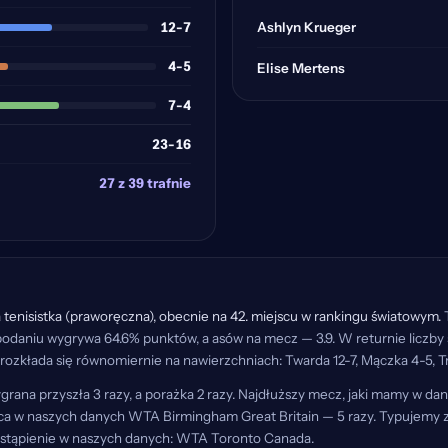
12-7
Ashlyn Krueger
4-5
Elise Mertens
7-4
23-16
27 z 39 trafnie
a tenisistka (praworęczna), obecnie na 42. miejscu w rankingu światowym.
T
 podaniu wygrywa 64.6% punktów, a asów na mecz — 3.9. W returnie liczby
rozkłada się równomiernie na nawierzchniach: Twarda 12-7, Mączka 4-5, T
rana przyszła 3 razy, a porażka 2 razy. Najdłuższy mecz, jaki mamy w danyc
aca w naszych danych WTA Birmingham Great Britain — 5 razy. Typujemy zw
 wystąpienie w naszych danych: WTA Toronto Canada.