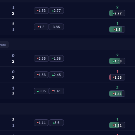
2
1
▾
1.53
▴
2.77
2
▴
2.77
1
2
▾
1.3
3.85
1
▾
1.3
rass
2
0
▾
2.55
▴
1.58
2
▴
1.58
1
0
▾
1.56
▴
2.45
2
▾
1.56
2
1
▴
3.05
▾
1.41
2
▾
1.41
1
2
▾
1.11
▴
6.6
1
▾
1.11