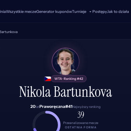
dnia
Wszystkie mecze
Generator kuponów
Postępy
Jak to działa
Turnieje
 Bartunkova
NB
WTA · Ranking #42
Nikola Bartunkova
20
Praworęczna
#41
lat
Najwyższy ranking
39
Przeanalizowane mecze
OSTATNIA FORMA