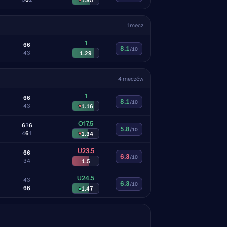
1 mecz
1
6
6
8.1
/10
4
3
1.29
4 meczów
1
6
6
8.1
/10
4
3
▾
1.16
O17.5
6
3
6
5.8
/10
4
6
1
▾
1.34
U23.5
6
6
6.3
/10
3
4
1.5
U24.5
4
3
6.3
/10
6
6
▴
1.47