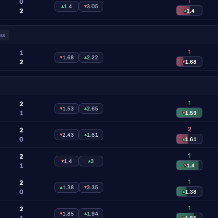
1
0
▴
1.4
▾
3.05
2
▴
1.4
ss
1
1
▾
1.68
▴
2.22
2
▾
1.68
1
2
▾
1.53
▴
2.65
1
▾
1.53
2
2
▾
2.43
▴
1.61
0
▴
1.61
1
2
▾
1.4
▴
3
1
▾
1.4
1
2
▴
1.38
▾
3.35
0
▴
1.38
1
2
▾
1.85
▴
1.94
1
▾
1.85