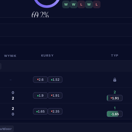
W
W
L
W
L
69.2%
TRAFNOŚĆ
WYNIK
KURSY
TYP
–
▾
2.6
▴
1.52
2
0
▴
1.9
▾
1.91
2
▾
1.91
1
2
▴
1.65
▾
2.35
0
▴
1.65
outdoor