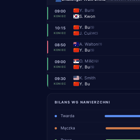
Y. Bu
(5)
09:00
S. Kwon
KONIEC
Y. Bu
(5)
10:15
J. Cui
(WC)
KONIEC
A. Walton
(1)
08:50
Y. Bu
(5)
KONIEC
O. Milić
(Q)
09:00
Y. Bu
(5)
KONIEC
K. Smith
09:30
Y. Bu
KONIEC
BILANS WG NAWIERZCHNI
Twarda
Mączka