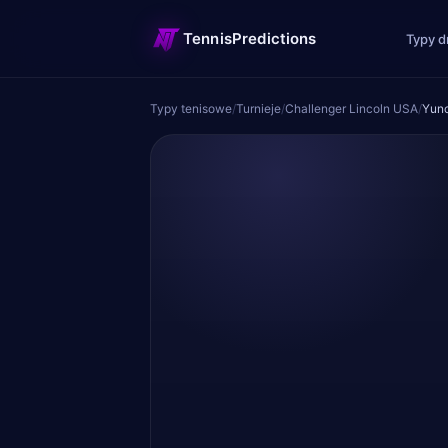
TennisPredictions
Typy d
Typy tenisowe
/
Turnieje
/
Challenger Lincoln USA
/
Yun