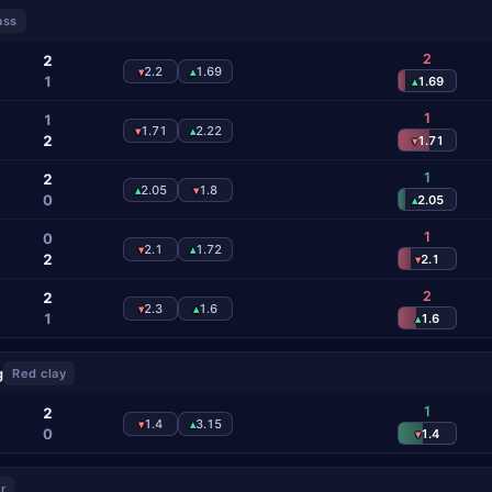
ass
2
2
2.2
1.69
▾
▴
1
1.69
▴
1
1
1.71
2.22
▾
▴
2
1.71
▾
1
2
2.05
1.8
▴
▾
0
2.05
▴
1
0
2.1
1.72
▾
▴
2
2.1
▾
2
2
2.3
1.6
▾
▴
1
1.6
▴
g
Red clay
1
2
1.4
3.15
▾
▴
0
1.4
▾
r