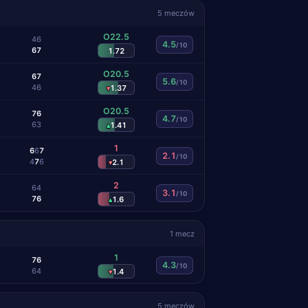
5 meczów
O22.5
4
6
4.5
/10
6
7
1.72
O20.5
6
7
5.6
/10
4
6
1.37
▾
O20.5
7
6
4.7
/10
6
3
1.41
▴
1
6
6
7
2.1
/10
4
7
6
2.1
▾
2
6
4
3.1
/10
7
6
1.6
▴
1 mecz
1
7
6
4.3
/10
6
4
1.4
▾
5 meczów