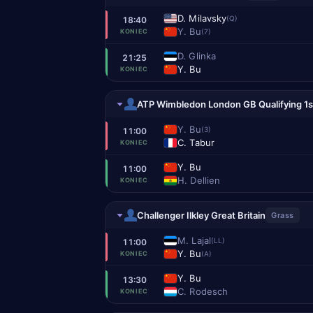
D. Milavsky
(Q)
18:40
Y. Bu
(7)
KONIEC
D. Glinka
21:25
Y. Bu
KONIEC
ATP Wimbledon London GB Qualifying 1s
Y. Bu
(3)
11:00
C. Tabur
KONIEC
Y. Bu
11:00
H. Dellien
KONIEC
Challenger Ilkley Great Britain
Grass
M. Lajal
(LL)
11:00
Y. Bu
(A)
KONIEC
Y. Bu
13:30
C. Rodesch
KONIEC