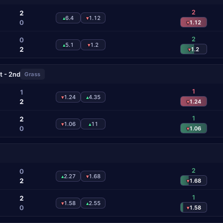
2
2
6.4
1.12
▴
▾
0
1.12
▾
2
0
5.1
1.2
▴
▾
2
1.2
▾
t - 2nd
Grass
1
1
1.24
4.35
▾
▴
2
1.24
▾
1
2
1.06
11
▾
▴
0
1.06
▾
2
0
2.27
1.68
▴
▾
2
1.68
▾
1
2
1.58
2.55
▾
▴
0
1.58
▾