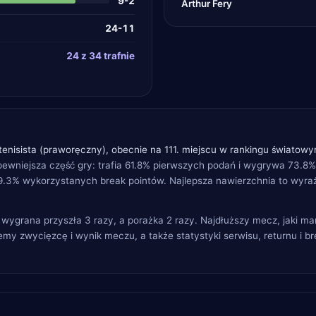
9-2
Arthur Fery
24-11
24 z 34 trafnie
tenisista (praworęczny), obecnie na 111. miejscu w rankingu światowy
pewniejsza część gry: trafia 61.8% pierwszych podań i wygrywa 73.8%
9.3% wykorzystanych break pointów. Najlepsza nawierzchnia to wyraź
 wygrana przyszła 3 razy, a porażka 2 razy. Najdłuższy mecz, jaki m
emy zwycięzcę i wynik meczu, a także statystyki serwisu, returnu i b