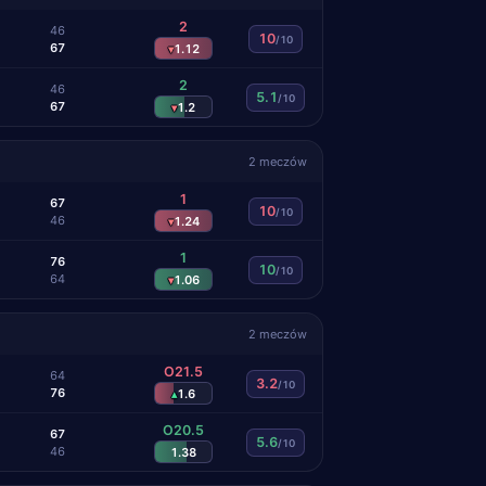
2
4
6
10
/10
6
7
1.12
▾
2
4
6
5.1
/10
6
7
1.2
▾
2 meczów
1
6
7
10
/10
4
6
1.24
▾
1
7
6
10
/10
6
4
1.06
▾
2 meczów
O21.5
6
4
3.2
/10
7
6
1.6
▴
O20.5
6
7
5.6
/10
4
6
1.38