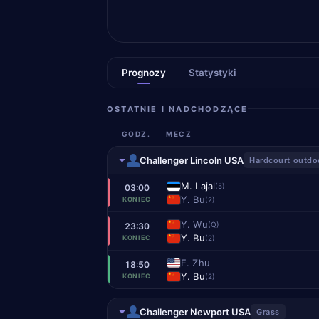
Prognozy
Statystyki
OSTATNIE I NADCHODZĄCE
GODZ.
MECZ
Challenger Lincoln USA
Hardcourt outdo
M. Lajal
(5)
03:00
Y. Bu
(2)
KONIEC
Y. Wu
(Q)
23:30
Y. Bu
(2)
KONIEC
E. Zhu
18:50
Y. Bu
(2)
KONIEC
Challenger Newport USA
Grass