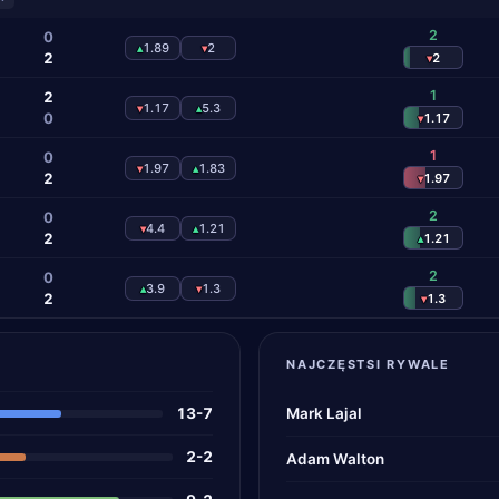
2
0
1.89
2
▴
▾
2
2
▾
1
2
1.17
5.3
▾
▴
0
1.17
▾
1
0
1.97
1.83
▾
▴
2
1.97
▾
2
0
4.4
1.21
▾
▴
2
1.21
▴
2
0
3.9
1.3
▴
▾
2
1.3
▾
NAJCZĘSTSI RYWALE
13-7
Mark Lajal
2-2
Adam Walton