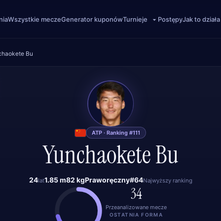
nia
Wszystkie mecze
Generator kuponów
Postępy
Jak to działa
Turnieje
chaokete Bu
YB
ATP · Ranking #111
Yunchaokete Bu
24
1.85 m
82 kg
Praworęczny
#64
lat
Najwyższy ranking
34
Przeanalizowane mecze
OSTATNIA FORMA