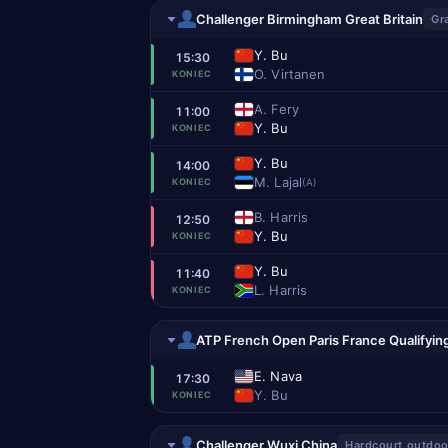
Challenger Birmingham Great Britain
Gr
Y. Bu
15:30
O. Virtanen
KONIEC
A. Fery
11:00
Y. Bu
KONIEC
Y. Bu
14:00
M. Lajal
(A)
KONIEC
B. Harris
12:50
Y. Bu
KONIEC
Y. Bu
11:40
L. Harris
KONIEC
ATP French Open Paris France Qualifyin
E. Nava
17:30
Y. Bu
KONIEC
Challenger Wuxi China
Hardcourt outdoo