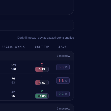
Dotknij meczu, aby zobaczyć pełną analizę
PRZEW. WYNIK
BEST TIP
ZAUF.
3 meczów
2
3
6
3
5.6
/10
6
4
6
3.15
1
7
6
3.9
/10
6
3
1.67
▾
2
4
2
9.2
/10
6
6
1.03
▾
2 meczów