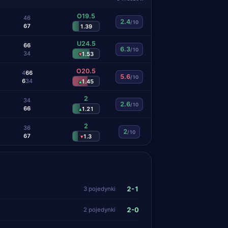
O19.5
4
6
2.4
/10
6
7
1.39
U24.5
6
6
6.3
/10
3
4
1.53
▾
O20.5
4
6
6
5.6
/10
6
3
4
1.45
▴
2
3
4
2.6
/10
6
6
1.21
▴
2
3
6
2
/10
6
7
1.3
▾
2-1
3 pojedynki
2-0
2 pojedynki