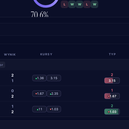
L
W
W
L
W
70.6%
TRAFNOŚĆ
WYNIK
KURSY
TYP
or
2
2
1.36
3.15
▴
1
3.15
1
0
1.67
2.35
▾
▴
2
1.67
▾
2
1
11
1.03
▴
▾
2
1.03
▾