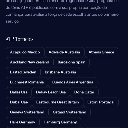
de cada jogador em cada encontro agendado. Cada prognóstico
de ténis ATP é publicado com a sua própria pontuação de
confiança, para avaliar a força de cada escolha antes do primeiro
serviço.
ATP Torneios
Acapulco Mexico
Adelaide Australia
Athens Greece
Auckland New Zealand
Barcelona Spain
Bastad Sweden
Brisbane Australia
Bucharest Romania
Buenos Aires Argentina
Dallas Usa
Delray Beach Usa
Doha Qatar
Dubai Uae
Eastbourne Great Britain
Estoril Portugal
Geneva Switzerland
Gstaad Switzerland
Halle Germany
Hamburg Germany