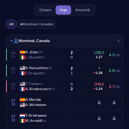
Ontem
Hoje
Amanhã
All
Montreal, Canada
8
Montreal, Canada
8
R. Jódar
2
U29.5
(20)
00
4.5
/10
00
0
L. Musetti
1.27
(11)
B. Nakashima
2
1
(28)
00
5.8
/10
50
1
T. Droguet
▾
1.28
(Q)
F. Tiafoe
0
O19.5
(15)
02
2.7
/10
05
2
A. Rinderknech
▾
1.24
(23)
D. Merida
17
–
30
A. Michelsen
T. Griekspoor
17
–
30
M. Arnaldi
(30)