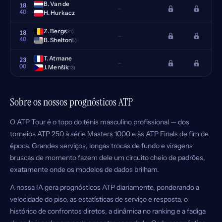
B. Van de
18
–
40
H. Hurkacz
Z. Bergs
(31)
18
–
40
B. Shelton
(5)
T. Atmane
23
–
00
J. Menšik
(13)
Sobre os nossos prognósticos ATP
O ATP Tour é o topo do ténis masculino profissional — dos
torneios ATP 250 à série Masters 1000 e às ATP Finals de fim de
época. Grandes serviços, longas trocas de fundo e viragens
bruscas de momento fazem dele um circuito cheio de padrões,
exatamente onde os modelos de dados brilham.
A nossa IA gera prognósticos ATP diariamente, ponderando a
velocidade do piso, as estatísticas de serviço e resposta, o
histórico de confrontos diretos, a dinâmica no ranking e a fadiga