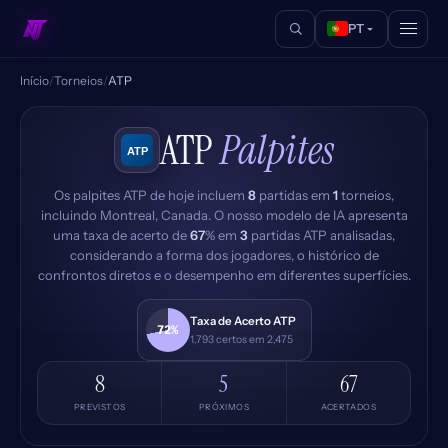
PT
Início
/
Torneios
/
ATP
ATP
Palpites
Os palpites ATP de hoje incluem
8
partidas em
1
torneios,
incluindo Montreal, Canada. O nosso modelo de IA apresenta
uma taxa de acerto de
67
% em
3
partidas ATP analisadas,
considerando a forma dos jogadores, o histórico de
confrontos diretos e o desempenho em diferentes superfícies.
Taxa de Acerto ATP
72%
1,793 certos em 2,475
8
5
67
PREVISTOS
PRÓXIMOS
ACERTADOS