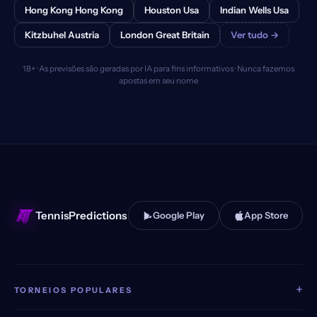
Hong Kong Hong Kong
Houston Usa
Indian Wells Usa
Kitzbuhel Austria
London Great Britain
Ver tudo →
18+ · As previsões são geradas por IA para fins informativos · Nunca fazemos
apostas em seu nome
TennisPredictions
Google Play
App Store
+
TORNEIOS POPULARES