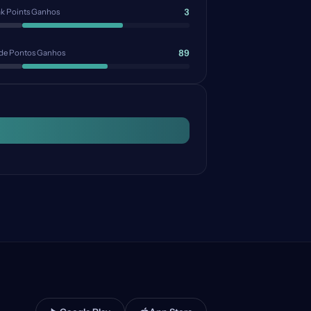
3
ak Points Ganhos
89
 de Pontos Ganhos