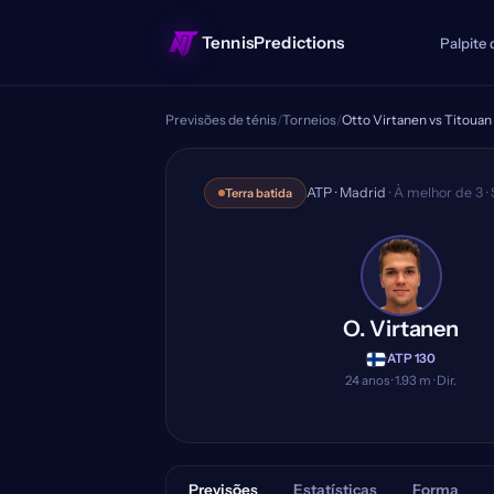
TennisPredictions
Palpite 
Previsões de ténis
/
Torneios
/
Otto Virtanen vs Titoua
Otto Virtanen vs Ti
ATP · Madrid
· À melhor de 3 ·
Terra batida
O. Virtanen
·
ATP 130
24 anos · 1.93 m · Dir.
Previsões
Estatísticas
Forma