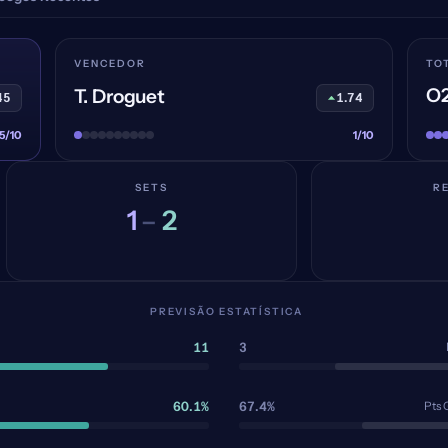
VENCEDOR
TO
O2
T. Droguet
45
1.74
5/10
1/10
SETS
R
1
2
–
PREVISÃO ESTATÍSTICA
11
3
60.1%
67.4%
Pts 