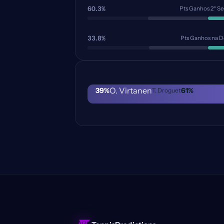
60.3%
Pts Ganhos 2º Se
33.8%
Pts Ganhos na D
O. Virtanen
39
%
61
%
T. Droguet