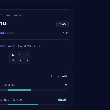
TAL DE JOGOS
0.5
1.45
5/10
ESULTADO EXATO PREVISTO
6
4
3
3
6
6
T. Droguet
2
Duplas Faltas
69.8%
Ganhos 1º Serviço