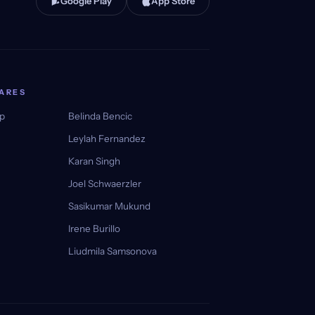
Google Play
App Store
ARES
lp
Belinda Bencic
Leylah Fernandez
Karan Singh
Joel Schwaerzler
Sasikumar Mukund
Irene Burillo
Liudmila Samsonova