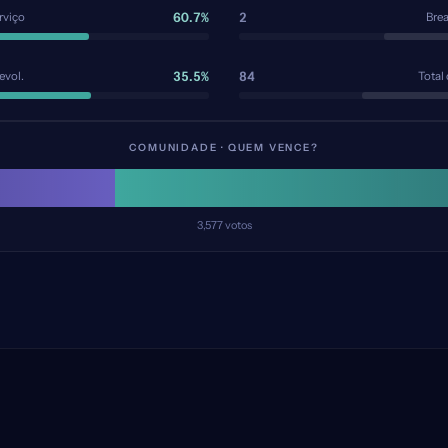
60.7%
2
rviço
Bre
35.5%
84
evol.
Total
COMUNIDADE · QUEM VENCE?
3,577
votos