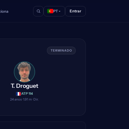
Entrar
iona
PT
TERMINADO
T. Droguet
·
ATP 114
24 anos · 1.91 m · Dir.