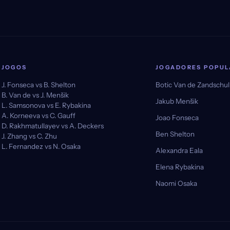
JOGOS
JOGADORES POPUL
J. Fonseca vs B. Shelton
Botic Van de Zandschu
B. Van de vs J. Menšik
Jakub Menšik
L. Samsonova vs E. Rybakina
A. Korneeva vs C. Gauff
Joao Fonseca
D. Rakhmatullayev vs A. Deckers
Ben Shelton
J. Zhang vs C. Zhu
L. Fernandez vs N. Osaka
Alexandra Eala
Elena Rybakina
Naomi Osaka