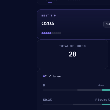
BEST TIP
O20.5
1.
TOTAL DE JOGOS
28
O. Virtanen
8
Ases
59.3%
1.º Serviço %