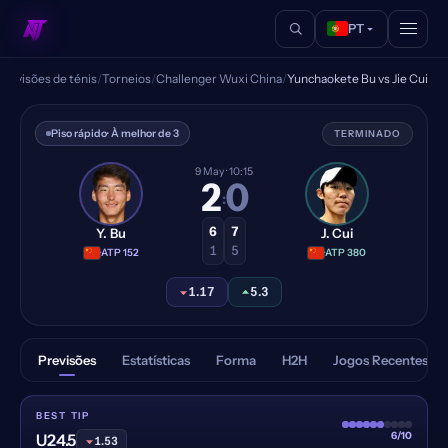
PT
Previsões de ténis
/
Torneios
/
Challenger Wuxi China
/
Yunchaokete Bu vs Jie Cui
Yunchaokete Bu vs Jie Cui —
Piso rápido
· À melhor de 3
TERMINADO
9 May
· 10:15
2
0
:
6
7
Y. Bu
J. Cui
1
5
·
ATP 152
·
ATP 380
1.17
5.3
Previsões
Estatísticas
Forma
H2H
Jogos Recentes
BEST TIP
6/10
U24.5
1.53