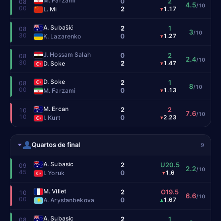
M. Farzami
0
2
08
4.5
/10
00
2
L. Mi
1.17
▾
A. Subašić
2
1
08
3
/10
30
0
K. Lazarenko
1.27
▾
J. Hossam Salah
0
2
08
2.4
/10
30
2
D. Soke
1.47
▾
D. Soke
2
1
08
8
/10
00
0
M. Farzami
1.13
▾
M. Ercan
2
2
10
7.6
/10
10
0
I. Kurt
2.23
▾
Quartos de final
9
A. Subasic
2
U20.5
09
2.2
/10
45
0
I. Yoruk
1.6
▾
M. Villet
2
O19.5
10
6.6
/10
00
0
A. Arystanbekova
1.67
▴
A. Subasic
2
1
08