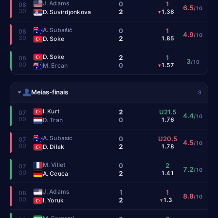
J. Adams
0
1
08
6.5
/10
30
2
D. Suvirdjonkova
1.38
▾
A. Subašić
0
1
08
4.9
/10
30
2
D. Soke
1.85
D. Soke
2
1
08
3
/10
00
0
M. Ercan
1.57
▾
Meias-finais
9
I. Kurt
2
U21.5
07
4.4
/10
00
0
D. Tran
1.76
A. Subasic
0
U20.5
07
4.5
/10
00
2
D. Dilek
1.78
M. Villet
0
2
07
7.2
/10
00
2
A. Ceuca
1.41
J. Adams
1
1
08
8.8
/10
00
2
I. Yoruk
1.3
▾