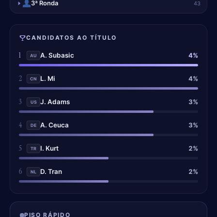
3ª Ronda
43
CANDIDATOS AO TÍTULO
1
4%
A. Subasic
AU
2
4%
L. Mi
CN
3
3%
J. Adams
US
4
3%
A. Ceuca
DE
5
2%
I. Kurt
TR
6
2%
D. Tran
NL
PISO RÁPIDO