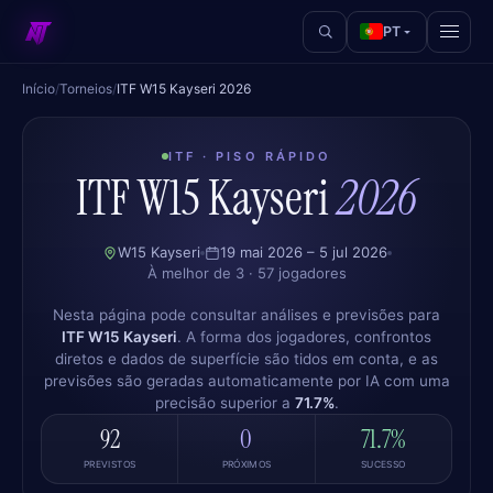
PT
Início
/
Torneios
/
ITF W15 Kayseri 2026
ITF · PISO RÁPIDO
ITF W15 Kayseri
2026
W15 Kayseri
19 mai 2026 – 5 jul 2026
À melhor de 3 · 57 jogadores
Nesta página pode consultar análises e previsões para
ITF W15 Kayseri
. A forma dos jogadores, confrontos
diretos e dados de superfície são tidos em conta, e as
previsões são geradas automaticamente por IA com uma
precisão superior a
71.7%
.
92
0
71.7%
PREVISTOS
PRÓXIMOS
SUCESSO