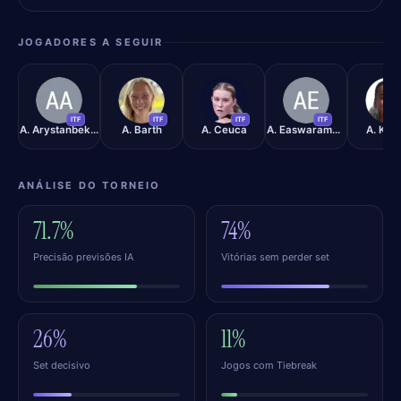
JOGADORES A SEGUIR
AA
AB
AC
AE
AK
ITF
ITF
ITF
ITF
A. Arystanbekova
A. Barth
A. Ceuca
A. Easwaramurthi
A. Kum
ANÁLISE DO TORNEIO
71.7%
74%
Precisão previsões IA
Vitórias sem perder set
26%
11%
Set decisivo
Jogos com Tiebreak