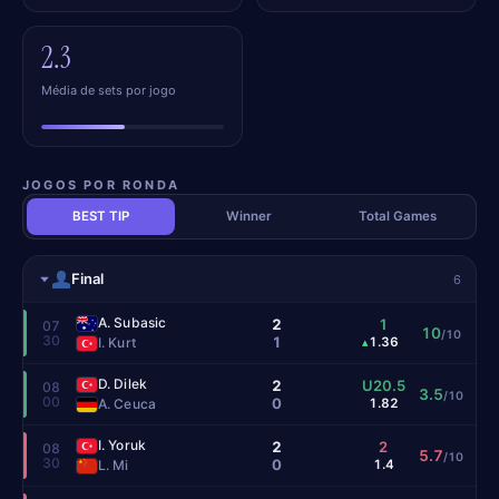
2.3
Média de sets por jogo
JOGOS POR RONDA
BEST TIP
Winner
Total Games
Final
6
A. Subasic
2
1
07
10
/10
30
1
I. Kurt
1.36
▴
D. Dilek
2
U20.5
08
3.5
/10
00
0
A. Ceuca
1.82
I. Yoruk
2
2
08
5.7
/10
30
0
L. Mi
1.4