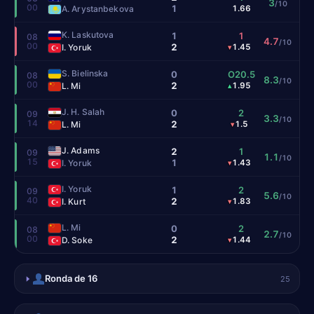
3
/10
00
1
A. Arystanbekova
1.66
K. Laskutova
1
1
08
4.7
/10
00
2
I. Yoruk
1.45
▾
S. Bielinska
0
O20.5
08
8.3
/10
00
2
L. Mi
1.95
▴
J. H. Salah
0
2
09
3.3
/10
14
2
L. Mi
1.5
▾
J. Adams
2
1
09
1.1
/10
15
1
I. Yoruk
1.43
▾
I. Yoruk
1
2
09
5.6
/10
40
2
I. Kurt
1.83
▾
L. Mi
0
2
08
2.7
/10
00
2
D. Soke
1.44
▾
Ronda de 16
25