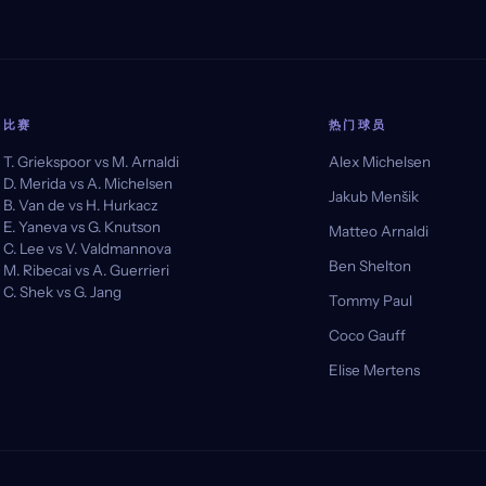
比赛
热门球员
T. Griekspoor vs M. Arnaldi
Alex Michelsen
D. Merida vs A. Michelsen
Jakub Menšik
B. Van de vs H. Hurkacz
E. Yaneva vs G. Knutson
Matteo Arnaldi
C. Lee vs V. Valdmannova
Ben Shelton
M. Ribecai vs A. Guerrieri
C. Shek vs G. Jang
Tommy Paul
Coco Gauff
Elise Mertens