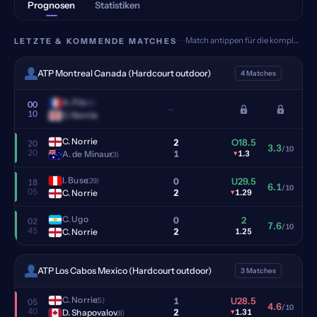
Prognosen
Statistiken
Match antippen für die komplette Analyse
LETZTE & KOMMENDE MATCHES
ATP Montreal Canada (Hardcourt outdoor)
4 Matches
A. Fils
(18)
00
–
10
C. Norrie
C. Norrie
2
O18.5
20
3.3
/10
20
1
A. de Minaur
▾
1.3
(3)
I. Buse
0
U29.5
(29)
18
6.1
/10
05
2
C. Norrie
▾
1.29
C. Ugo
0
2
02
7.6
/10
45
2
C. Norrie
1.25
ATP Los Cabos Mexico (Hardcourt outdoor)
3 Matches
C. Norrie
1
U28.5
(5)
05
4.6
/10
40
2
D. Shapovalov
▾
1.31
(8)