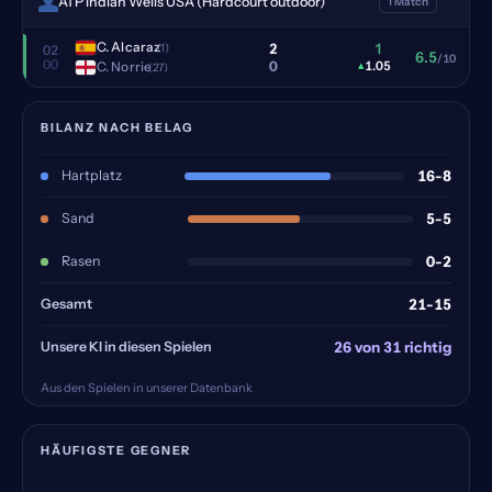
ATP Indian Wells USA (Hardcourt outdoor)
1 Match
C. Alcaraz
2
1
(1)
02
6.5
/10
00
0
C. Norrie
▴
1.05
(27)
BILANZ NACH BELAG
Hartplatz
16-8
Sand
5-5
Rasen
0-2
Gesamt
21-15
Unsere KI in diesen Spielen
26 von 31 richtig
Aus den Spielen in unserer Datenbank
HÄUFIGSTE GEGNER