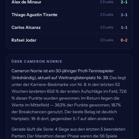
2-1
Alex de Minaur
3 Duelle
1-1
Thiago Agustin Tirante
2 Duelle
1-1
Carlos Alcaraz
2 Duelle
0-2
Rafael Jodar
2 Duelle
ÜBER CAMERON NORRIE
Cameron Norrie ist ein 30-jähriger Profi-Tennisspieler
(linkshändig), aktuell auf Weltranglistenplatz Nr. 39.
Das liegt
unter der Karriere-Bestmarke von Nr. 8. In den letzten 52
Wochen landeten 65.6 % der ersten Aufschläge im Feld, 72.6
% dieser Punkte wurden gewonnen. Im Return liegen die
Werte im Mittelfeld — 36.3% der Punkte gewonnen, 18.7%
der Breakchancen genutzt. Der beste Belag ist deutlich
Hartplatz: 16-8 dort, gegenüber 5-7 auf allen anderen.
Gerade läuft die Serie: 4 Siege aus den letzten 5 beendeten
Partien. Der Marathon dieser Phase waren die 56 Spiele