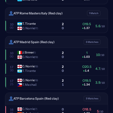
ATP Rome Masters Italy (Red clay)
1 Match
T. Tirante
2
O19.5
10
5.6
/10
00
0
C. Norrie
▴
1.37
(17)
ATP Madrid Spain (Red clay)
3 Matches
J. Sinner
2
1
(1)
10
10
/10
00
0
C. Norrie
▴
1.03
(19)
C. Norrie
2
O20.5
(19)
17
4.7
/10
30
0
T. Tirante
▴
1.4
C. Norrie
2
O19.5
(19)
17
3.9
/10
25
1
T. Machač
▴
1.34
ATP Barcelona Spain (Red clay)
3 Matches
C. Norrie
0
O18.5
(7)
16
5
/10
35