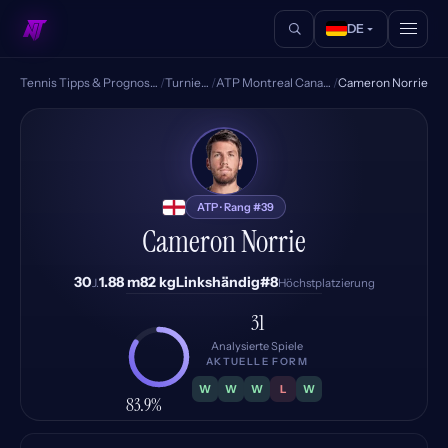
DE
Tennis Tipps & Prognosen
/
Turniere
/
ATP Montreal Canada
/
Cameron Norrie
CN
ATP · Rang #39
Cameron Norrie
30
1.88 m
82 kg
Linkshändig
#8
J.
Höchstplatzierung
31
Analysierte Spiele
AKTUELLE FORM
W
W
W
L
W
83.9%