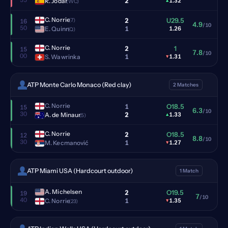
2
R. Jodar
▴
1.32
(WC)
C. Norrie
2
U29.5
(7)
16
4.9
/10
50
1
E. Quinn
1.26
(Q)
C. Norrie
2
1
15
7.8
/10
00
1
S. Wawrinka
▾
1.31
ATP Monte Carlo Monaco (Red clay)
2 Matches
C. Norrie
1
O18.5
15
6.3
/10
30
2
A. de Minaur
▴
1.33
(5)
C. Norrie
2
O18.5
12
8.8
/10
30
1
M. Kecmanović
▾
1.27
ATP Miami USA (Hardcourt outdoor)
1 Match
A. Michelsen
2
O19.5
19
7
/10
40
1
C. Norrie
▾
1.35
(23)