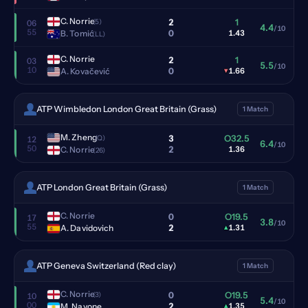
C. Norrie
2
1
(5)
06
4.4
/10
55
0
B. Tomić
1.43
(LL)
C. Norrie
2
1
03
5.5
/10
10
0
A. Kovačević
▾
1.66
ATP Wimbledon London Great Britain (Grass)
1 Match
M. Zheng
3
O32.5
(Q)
12
6.4
/10
50
2
C. Norrie
1.36
(26)
ATP London Great Britain (Grass)
1 Match
C. Norrie
0
O19.5
17
3.8
/10
55
2
A. Davidovich
▴
1.31
ATP Geneva Switzerland (Red clay)
1 Match
C. Norrie
0
O19.5
(3)
10
5.4
/10
00
2
M. Navone
▴
1.35