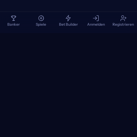
Banker
Spiele
Bet Builder
Anmelden
Registrieren
TennisPredictions
Google Play
App Store
+
BELIEBTE TURNIERE
+
SPIELE