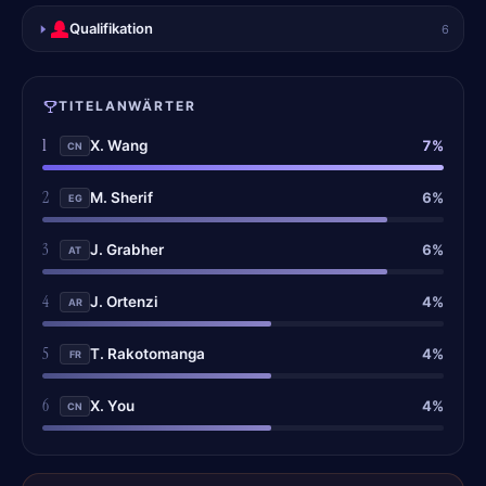
Qualifikation
6
TITELANWÄRTER
1
7%
X. Wang
CN
2
6%
M. Sherif
EG
3
6%
J. Grabher
AT
4
4%
J. Ortenzi
AR
5
4%
T. Rakotomanga
FR
6
4%
X. You
CN