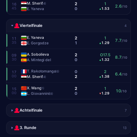
M. Sherif
2
1
(4)
16
2.6
/10
45
0
E. Yaneva
1.53
▴
Viertelfinale
4
E. Yaneva
2
1
11
7.7
/10
35
1
E. Gorgodze
1.29
▴
A. Sobolieva
2
O17.5
09
8.7
/10
30
0
A. Mintegi del
1.32
▴
T. Rakotomanga
0
2
(6)
17
6.4
/10
00
2
M. Sherif
1.38
▴
(4)
X. Wang
2
1
(1)
15
10
/10
00
0
L. Giovannini
1.29
▾
(8)
Achtelfinale
7
3. Runde
13