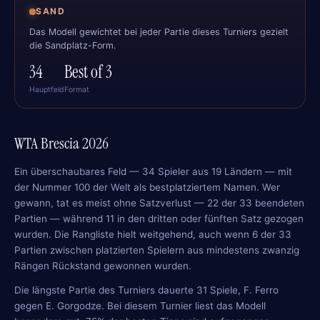
SAND
Das Modell gewichtet bei jeder Partie dieses Turniers gezielt
die Sandplatz-Form.
34
Best of 3
Hauptfeld
Format
WTA Brescia 2026
Ein überschaubares Feld — 34 Spieler aus 19 Ländern — mit
der Nummer 100 der Welt als bestplatziertem Namen. Wer
gewann, tat es meist ohne Satzverlust — 22 der 33 beendeten
Partien — während 11 in den dritten oder fünften Satz gezogen
wurden. Die Rangliste hielt weitgehend, auch wenn 6 der 33
Partien zwischen platzierten Spielern aus mindestens zwanzig
Rängen Rückstand gewonnen wurden.
Die längste Partie des Turniers dauerte 31 Spiele, F. Ferro
gegen E. Gorgodze. Bei diesem Turnier liest das Modell