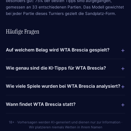
besonders gut: 75% der besten Tipps sind aufgegangen,
gemessen an 33 entschiedenen Partien. Das Modell gewichtet
bei jeder Partie dieses Turniers gezielt die Sandplatz-Form.
Häufige Fragen
+
Auf welchem Belag wird WTA Brescia gespielt?
+
Wie genau sind die KI-Tipps für WTA Brescia?
+
Wie viele Spiele wurden bei WTA Brescia analysiert?
+
Wann findet WTA Brescia statt?
18+ · Vorhersagen werden KI-generiert und dienen nur zur Information ·
Wir platzieren niemals Wetten in Ihrem Namen