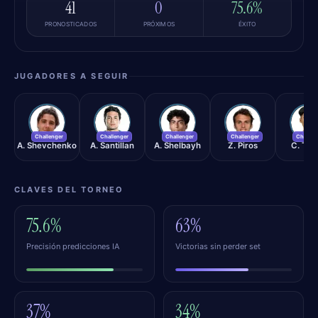
41
0
75.6%
PRONOSTICADOS
PRÓXIMOS
ÉXITO
JUGADORES A SEGUIR
AS
AS
AS
ZP
CT
Challenger
Challenger
Challenger
Challenger
Challen
A. Shevchenko
A. Santillan
A. Shelbayh
Z. Piros
C. Tse
CLAVES DEL TORNEO
75.6%
63%
Precisión predicciones IA
Victorias sin perder set
37%
34%