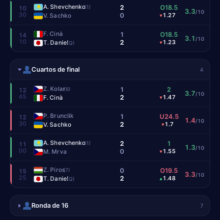
A. Shevchenko
2
O18.5
(1)
10
3.3
/10
30
0
V. Sachko
1.27
▾
F. Cinà
1
O18.5
14
3.1
/10
10
2
T. Daniel
1.23
▾
(Q)
Cuartos de final
4
Z. Kolar
1
2
(6)
12
3.7
/10
45
2
F. Cinà
1.47
▾
P. Brunclik
1
U24.5
12
1.4
/10
30
2
V. Sachko
1.7
▾
A. Shevchenko
2
1
(1)
11
1.3
/10
00
0
M. Mrva
1.55
▾
Z. Piros
0
O19.5
(7)
15
3.3
/10
25
2
T. Daniel
1.48
▴
(Q)
Ronda de 16
7