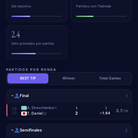
Set decisivo
Partidos con Tiebreak
2.4
Sets promedio por partido
PARTIDOS POR RONDA
BEST TIP
Winner
Total Games
Final
1
A. Shevchenko
1
1
(1)
10
3.7
/10
30
2
T. Daniel
1.64
▾
(Q)
Semifinales
2