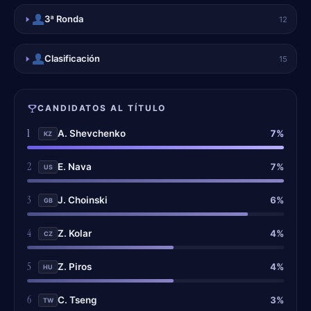
3ª Ronda
12
Clasificación
15
CANDIDATOS AL TÍTULO
1
7%
A. Shevchenko
KZ
2
7%
E. Nava
US
3
6%
J. Choinski
GB
4
4%
Z. Kolar
CZ
5
4%
Z. Piros
HU
6
3%
C. Tseng
TW