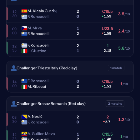
M. Alcala Gurri
2
O19.5
(5)
12
3.5
/10
30
0
F. Roncadelli
▴
1.59
M. Mrva
1
U23.5
09
2.4
/10
00
2
F. Roncadelli
▾
1.58
F. Roncadelli
2
1
12
5.6
/10
35
1
L. Giustino
2.18
Challenger Trieste Italy (Red clay)
1 match
F. Roncadelli
0
O19.5
14
1
/10
00
2
M. Ribecai
▴
1.51
Challenger Brasov Romania (Red clay)
2 matchs
A. Nedić
2
2
08
1.2
/10
30
0
F. Roncadelli
▾
2.7
A. Gullien Meza
1
O19.5
12
1
/10
25
2
F. Roncadelli
▴
1.48