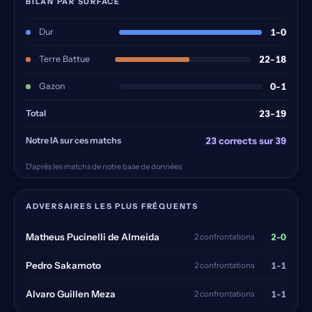
BILAN PAR SURFACE
Dur
1-0
Terre Battue
22-18
Gazon
0-1
Total
23-19
Notre IA sur ces matchs
23 corrects sur 39
D'après les matchs de notre base de données
ADVERSAIRES LES PLUS FRÉQUENTS
2-0
Matheus Pucinelli de Almeida
2 confrontations
1-1
Pedro Sakamoto
2 confrontations
1-1
Alvaro Guillen Meza
2 confrontations