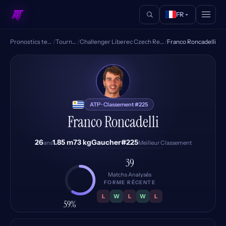
FR
Pronostics tennis
/
Tournois
/
Challenger Liberec Czech Republic
/
Franco Roncadelli
FR
ATP · Classement #225
Franco Roncadelli
26
1.85 m
73 kg
Gaucher
#225
ans
Meilleur Classement
39
Matchs Analysés
FORME RÉCENTE
L
W
L
W
L
59%