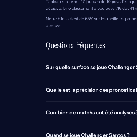
Tableau resserré : 47 joueurs de 10 pays. Presqu
décisive. Ici le classement a peu pesé : 16 des 41
Notre bilan ici est de 65% sur les meilleurs pro
épreuve.
Questions fréquentes
Sur quelle surface se joue Challenger
Quelle est la précision des pronostics
Combien de matchs ont été analysés 
Quand se joue Challenger Santos ?