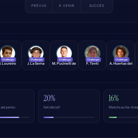
PRÉVUS
À VENIR
SUCCÈS
JL
JS
MD
FT
AD
Challenger
Challenger
Challenger
Challenger
Challenger
J. Loureiro
J. La Serna
M. Pucinelli de
F. Tenti
A. Huertas del
20%
16%
 set perdu
Set décisif
Matchs au tie-bre