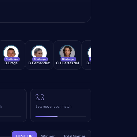
BB
BF
CD
DD
ER
Challenger
Challenger
Challenger
Challenger
Challenger
B. Braga
B. Fernandez
C. Huertas del
D. Dutra da
E. Ribeiro
2.2
ak
Sets moyens par match
BEST TIP
Winner
Total Games