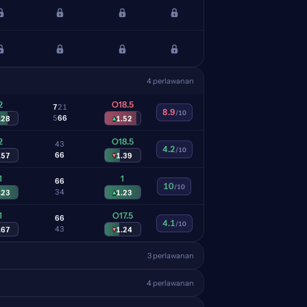
4 perlawanan
2
O18.5
7
2
1
8.9
/10
5
6
6
.28
▴
1.52
2
O18.5
4
3
4.2
/10
6
6
.57
▾
1.39
1
1
6
6
10
/10
3
4
.23
▴
1.23
1
O17.5
6
6
4.1
/10
4
3
.67
▾
1.24
3 perlawanan
4 perlawanan