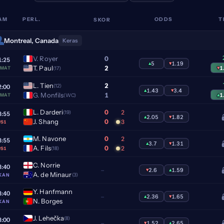
AM
PERL.
SKOR
ODDS
T
Montreal, Canada
Keras
V. Royer
0
1:25
▴
5
▾
1.19
T. Paul
2
▾
1
(17)
AMAT
L. Tien
2
(12)
2:00
▴
1.43
▾
3.4
G. Monfils
1
▴
1
(WC)
AMAT
L. Darderi
0
2
(19)
8:55
▴
2.05
▾
1.82
J. Shang
0
3
S1
M. Navone
0
2
8:55
▴
3.7
▾
1.31
A. Fils
0
2
(18)
S1
C. Norrie
8:40
–
▾
2.6
▴
1.59
A. de Minaur
(3)
KAN
Y. Hanfmann
8:40
–
▴
2.36
▾
1.65
N. Borges
KAN
J. Lehečka
(8)
3:00
–
▾
1.52
▴
2.65