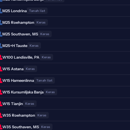
M25 Londrina
Tanah liat
M25 Roehampton
Keras
M25 Southaven, MS
Keras
M25+H Tauste
Keras
W100 Landisville, PA
Keras
W15 Astana
Keras
W15 Hameenlinna
Tanah liat
W15 Kursumlijska Banja
Keras
W15 Tianjin
Keras
W35 Roehampton
Keras
W35 Southaven, MS
Keras