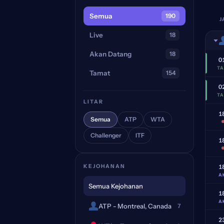
Semua
190
J
Live
18
Akan Datang
18
0
T
Tamat
154
0
T
LITAR
1
Semua
ATP
WTA
Challenger
ITF
1
1
KEJOHANAN
A
Semua Kejohanan
1
A
ATP - Montreal, Canada
7
2