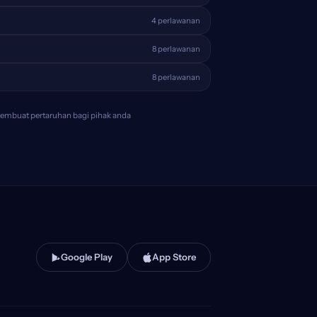
4 perlawanan
8 perlawanan
8 perlawanan
membuat pertaruhan bagi pihak anda
Google Play
App Store