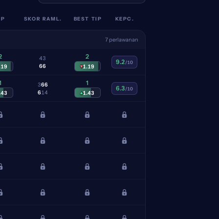
IP
SKOR RAML.
BEST TIP
KEPC.
7 perlawanan
2
2
4
3
9.2
/10
6
6
.19
▾
1.19
1
1
3
6
6
6.3
/10
6
1
4
.43
▴
1.43