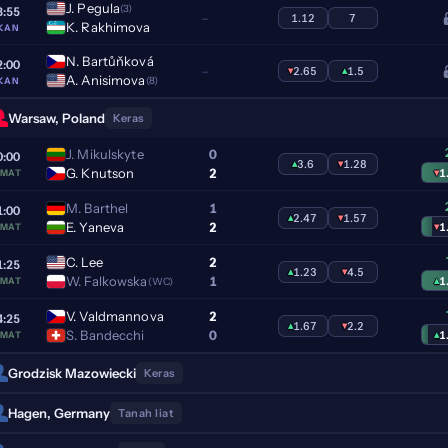
J. Pegula
(3)
8:55
–
1.12
7
K. Rakhimova
KAN
N. Bartůňková
2:00
–
▾
2.65
▴
1.5
A. Anisimova
(8)
KAN
Warsaw, Poland
Keras
J. Mikulskyte
0
0:00
▴
3.6
▾
1.28
G. Knutson
2
▾
1
AMAT
M. Barthel
1
1:00
▴
2.47
▾
1.57
E. Yaneva
2
▾
1
AMAT
C. Lee
2
1:25
▴
1.23
▾
4.5
W. Falkowska
1
▴
1
(WC)
AMAT
V. Valdmannova
2
4:25
▴
1.67
▾
2.2
S. Bandecchi
0
▴
1
AMAT
Grodzisk Mazowiecki
Keras
Hagen, Germany
Tanah liat