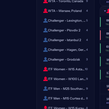
WTA - Toronto, Canada
9
A
WTA - Warsaw, Poland
4
Challenger - Lexington, USA
0
5
T
Challenger - Plovdiv 2
4
0
T
Challenger - Istanbul 2
4
0
Challenger - Hagen, Germany
4
T
Challenger - Grodzisk
3
1
T
ITF Women - W15 Astana
10
1
T
ITF Women - W100 Landisville
9
1
ITF Men - M25 Southaven, MS
9
ITF Men - M15 Curtea de Arges
8
1
A
ITF Women - W15 Kursumlijska
8