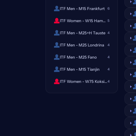
ITF Men - M15 Frankfurt
6
ITF Women - W15 Hameenlinna
5
ITF Men - M25+H Tauste
4
ITF Men - M25 Londrina
4
ITF Men - M25 Fano
4
ITF Men - M15 Tianjin
4
ITF Women - W75 Koksijde
4