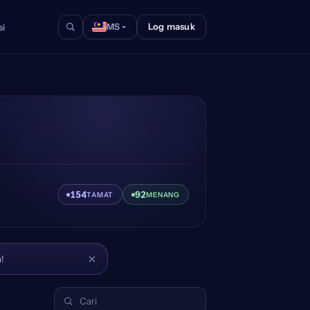
Log masuk
si
MS
154
92
TAMAT
MENANG
×
!