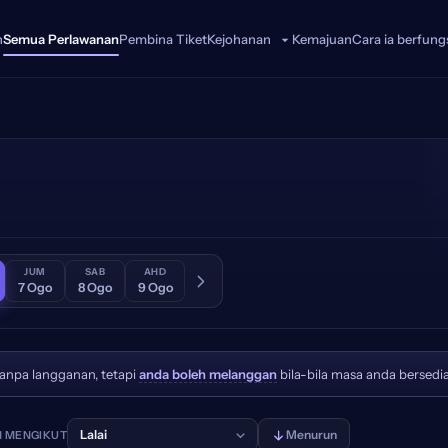
n
Semua Perlawanan
Pembina Tiket
Kemajuan
Cara ia berfung
Kejohanan
JUM
SAB
AHD
7 Ogo
8 Ogo
9 Ogo
anpa langganan, tetapi
anda boleh melanggan
bila-bila masa anda bersedia
Lalai
Menurun
 MENGIKUT