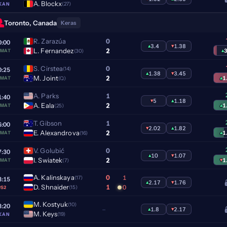
A. Blockx
(27)
KAN
Toronto, Canada
Keras
R. Zarazúa
0
0:00
▴
3.4
▾
1.38
L. Fernandez
2
▴
3
(30)
AMAT
S. Cirstea
0
(14)
0:25
▴
1.38
▾
3.45
M. Joint
2
▴
1
(Q)
AMAT
A. Parks
1
1:40
▾
5
▴
1.18
A. Eala
2
▴
1
(25)
AMAT
T. Gibson
1
6:00
▾
2.02
▴
1.82
E. Alexandrova
2
▴
1
(16)
AMAT
V. Golubić
0
7:30
▴
10
▾
1.07
I. Swiatek
2
▾
1
(7)
AMAT
A. Kalinskaya
0
1
(17)
8:15
▴
2.17
▾
1.76
D. Shnaider
1
0
(15)
S2
M. Kostyuk
(10)
8:20
–
▴
1.8
▾
2.17
M. Keys
(19)
KAN