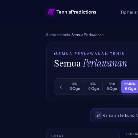
TennisPredictions
Tip haria
Ramalan tenis
/
Semua Perlawanan
SEMUA PERLAWANAN TENIS
Semua
Perlawanan
ISN
SEL
RAB
HARI INI
3 Ogo
4 Ogo
5 Ogo
6 Ogo
Ramalan terkunci t
SUSUN
LIHAT