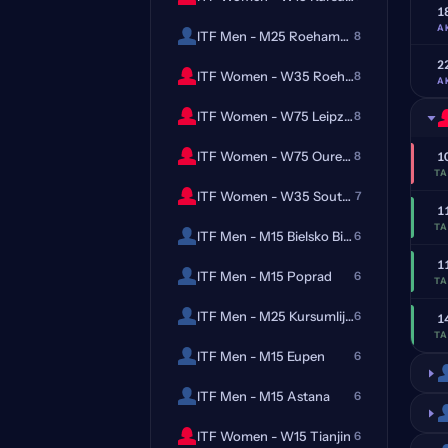
1
A
ITF Men - M25 Roehampton
8
2
ITF Women - W35 Roehampton
8
A
ITF Women - W75 Leipzig
8
ITF Women - W75 Ourense
8
1
T
ITF Women - W35 Southaven, MS
7
1
T
ITF Men - M15 Bielsko Biala
6
1
ITF Men - M15 Poprad
6
T
ITF Men - M25 Kursumlijska
6
1
T
ITF Men - M15 Eupen
6
ITF Men - M15 Astana
6
ITF Women - W15 Tianjin
6