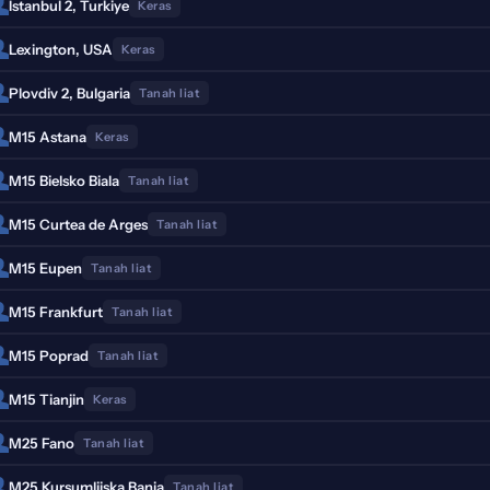
Istanbul 2, Turkiye
Keras
Lexington, USA
Keras
Plovdiv 2, Bulgaria
Tanah liat
M15 Astana
Keras
M15 Bielsko Biala
Tanah liat
M15 Curtea de Arges
Tanah liat
M15 Eupen
Tanah liat
M15 Frankfurt
Tanah liat
M15 Poprad
Tanah liat
M15 Tianjin
Keras
M25 Fano
Tanah liat
M25 Kursumlijska Banja
Tanah liat