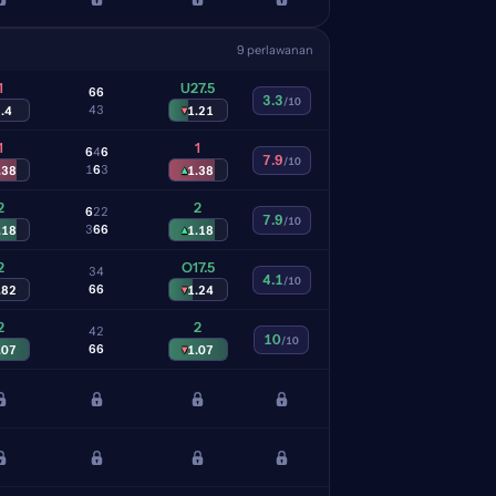
9 perlawanan
1
U27.5
6
6
3.3
/10
4
3
.4
▾
1.21
1
1
6
4
6
7.9
/10
1
6
3
.38
▴
1.38
2
2
6
2
2
7.9
/10
3
6
6
.18
▴
1.18
2
O17.5
3
4
4.1
/10
6
6
.82
▾
1.24
2
2
4
2
10
/10
6
6
.07
▾
1.07