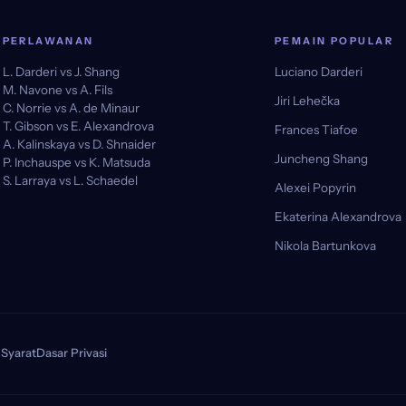
PERLAWANAN
PEMAIN POPULAR
L. Darderi vs J. Shang
Luciano Darderi
M. Navone vs A. Fils
Jiri Lehečka
C. Norrie vs A. de Minaur
T. Gibson vs E. Alexandrova
Frances Tiafoe
A. Kalinskaya vs D. Shnaider
Juncheng Shang
P. Inchauspe vs K. Matsuda
S. Larraya vs L. Schaedel
Alexei Popyrin
Ekaterina Alexandrova
Nikola Bartunkova
Syarat
Dasar Privasi