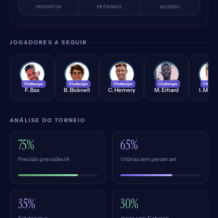
PREVISTOS
PRÓXIMOS
SUCESSO
JOGADORES A SEGUIR
FB
BB
CH
ME
IM
Challenger
Challenger
Challenger
Challenger
Challen
F. Bax
B. Bicknell
C. Hemery
M. Erhard
I. Marr
ANÁLISE DO TORNEIO
75%
65%
Precisão previsões IA
Vitórias sem perder set
35%
30%