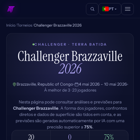
PT
Início
/
Torneios
/
Challenger Brazzaville 2026
CHALLENGER · TERRA BATIDA
Challenger Brazzaville
2026
Brazzaville, Republic of Congo
4 mai 2026 – 10 mai 2026
À melhor de 3 · 23 jogadores
Nesta página pode consultar análises e previsões para
Challenger Brazzaville
. A forma dos jogadores, confrontos
diretos e dados de superfície são tidos em conta, e as
previsões são geradas automaticamente por IA com uma
precisão superior a
75%
.
20
0
75%