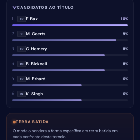
CANDIDATOS AO TÍTULO
1
10%
F. Bax
FR
2
9%
M. Geerts
BE
3
8%
C. Hemery
FR
4
8%
B. Bicknell
JM
5
6%
M. Erhard
FR
6
6%
K. Singh
IN
TERRA BATIDA
O modelo pondera a forma específica em terra batida em
cada confronto deste torneio.