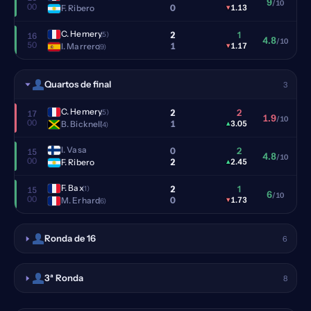
9
/10
00
0
F. Ribero
▾
1.13
C. Hemery
2
1
(5)
16
4.8
/10
50
1
I. Marrero
▾
1.17
(9)
Quartos de final
3
C. Hemery
2
2
(5)
17
1.9
/10
00
1
B. Bicknell
▴
3.05
(4)
I. Vasa
0
2
15
4.8
/10
00
2
F. Ribero
▴
2.45
F. Bax
2
1
(1)
15
6
/10
00
0
M. Erhard
▾
1.73
(6)
Ronda de 16
6
3ª Ronda
8