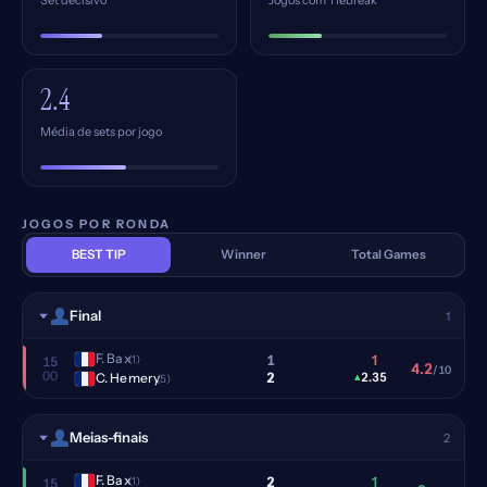
Set decisivo
Jogos com Tiebreak
2.4
Média de sets por jogo
JOGOS POR RONDA
BEST TIP
Winner
Total Games
Final
1
F. Bax
1
1
(1)
15
4.2
/10
00
2
C. Hemery
▴
2.35
(5)
Meias-finais
2
F. Bax
2
1
(1)
15