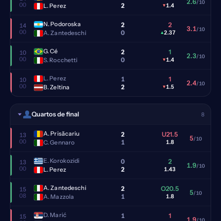
2.6
/10
00
2
L. Perez
▾
1.4
N. Podoroska
2
2
14
3.1
/10
00
0
A. Zantedeschi
▴
2.37
G. Cé
2
1
10
2.3
/10
00
0
S. Rocchetti
▾
1.4
L. Perez
1
1
10
2.4
/10
00
2
B. Zeltina
▾
1.5
Quartos de final
8
A. Prisăcariu
2
U21.5
13
5
/10
00
1
C. Gennaro
1.8
E. Korokozidi
0
2
13
1.9
/10
00
2
L. Perez
1.43
A. Zantedeschi
2
O20.5
15
5
/10
08
1
A. Mazzola
1.8
D. Marić
1
1
15
1.9
/10