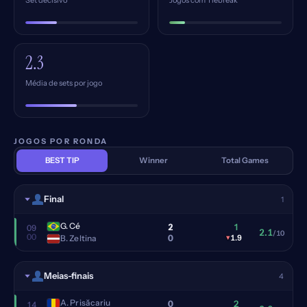
Set decisivo
Jogos com Tiebreak
2.3
Média de sets por jogo
JOGOS POR RONDA
BEST TIP
Winner
Total Games
Final
1
G. Cé
2
1
09
2.1
/10
00
0
B. Zeltina
▾
1.9
Meias-finais
4
A. Prisăcariu
0
2
14