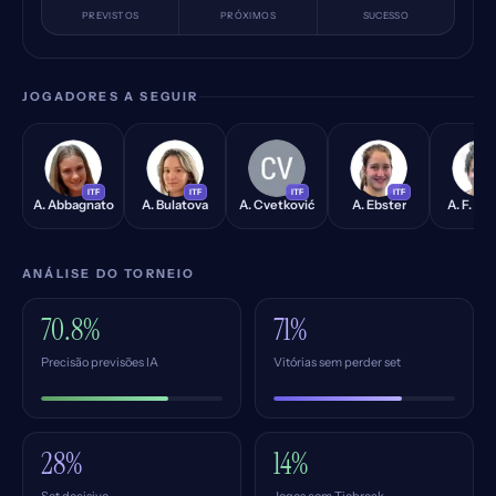
PREVISTOS
PRÓXIMOS
SUCESSO
JOGADORES A SEGUIR
AA
AB
AC
AE
AB
ITF
ITF
ITF
ITF
A. Abbagnato
A. Bulatova
A. Cvetković
A. Ebster
A. F. Bo
ANÁLISE DO TORNEIO
70.8%
71%
Precisão previsões IA
Vitórias sem perder set
28%
14%