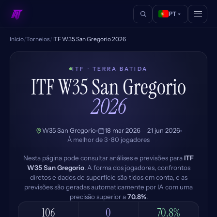
PT
Início
/
Torneios
/
ITF W35 San Gregorio 2026
ITF · TERRA BATIDA
ITF W35 San Gregorio
2026
W35 San Gregorio
18 mar 2026 – 21 jun 2026
À melhor de 3 · 80 jogadores
Nesta página pode consultar análises e previsões para
ITF
W35 San Gregorio
. A forma dos jogadores, confrontos
diretos e dados de superfície são tidos em conta, e as
previsões são geradas automaticamente por IA com uma
precisão superior a
70.8%
.
106
0
70.8%