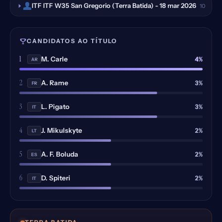
ITF ITF W35 San Gregorio (Terra Batida) - 18 mar 2026
10
CANDIDATOS AO TÍTULO
1
4%
M. Carle
AR
2
3%
A. Rame
FR
3
3%
L. Pigato
IT
4
2%
J. Mikulskyte
LT
5
2%
A. F. Boluda
ES
6
2%
D. Spiteri
IT