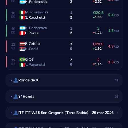
06
2
N. Podoroska
▾
2.62
M. Lombardini
1
O20.5
10
5.4
/10
09
2
S. Rocchetti
▴
1.83
N. Podoroska
1
2
10
1.8
/10
00
2
L. Perez
▾
1.76
B. Zeltina
2
U20.5
12
4.3
/10
53
0
N. Senić
▴
1.92
G. Cé
2
2
12
2.3
/10
53
0
V. Paganetti
▾
1.85
Ronda de 16
14
3ª Ronda
26
ITF ITF W35 San Gregorio (Terra Batida) - 29 mar 2026
1