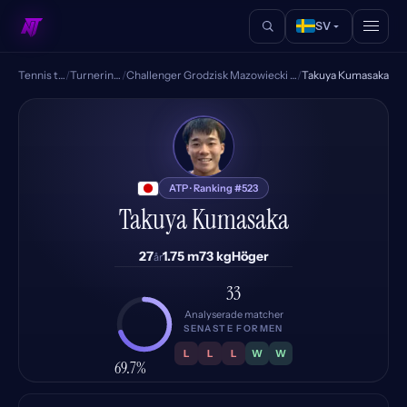
SV
Tennis tips
/
Turneringar
/
Challenger Grodzisk Mazowiecki Poland
/
Takuya Kumasaka
TK
ATP · Ranking #523
Takuya Kumasaka
27
1.75 m
73 kg
Höger
år
33
Analyserade matcher
SENASTE FORMEN
L
L
L
W
W
69.7%