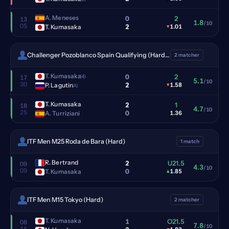
A. Meneses
0
2
13
1.8
/10
05
2
T. Kumasaka
▾
1.01
Challenger Pozoblanco Spain Qualifying (Hardcourt outdoor)
2 matcher
T. Kumasaka
0
2
(4)
17
5.1
/10
30
2
P. Lagutin
▾
1.58
(A)
T. Kumasaka
2
1
18
4.7
/10
25
0
A. Turriziani
1.36
ITF Men M25 Roda de Bara (Hard)
1 match
R. Bertrand
2
U21.5
09
4.3
/10
09
0
T. Kumasaka
▴
1.85
ITF Men M15 Tokyo (Hard)
2 matcher
T. Kumasaka
1
O21.5
08
7.8
/10
15