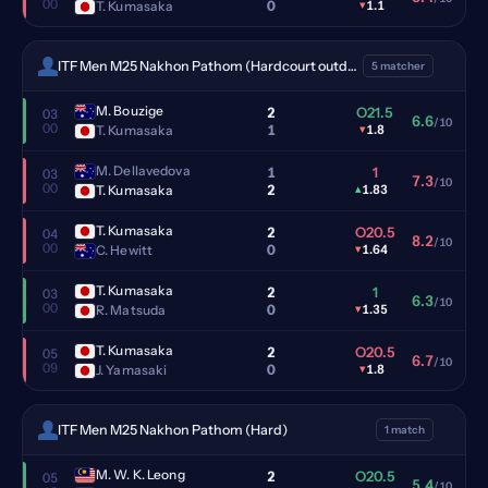
00
0
T. Kumasaka
▾
1.1
ITF Men M25 Nakhon Pathom (Hardcourt outdoor)
5 matcher
M. Bouzige
2
O21.5
03
6.6
/10
00
1
T. Kumasaka
▾
1.8
M. Dellavedova
1
1
03
7.3
/10
00
2
T. Kumasaka
▴
1.83
T. Kumasaka
2
O20.5
04
8.2
/10
00
0
C. Hewitt
▾
1.64
T. Kumasaka
2
1
03
6.3
/10
00
0
R. Matsuda
▾
1.35
T. Kumasaka
2
O20.5
05
6.7
/10
09
0
J. Yamasaki
▾
1.8
ITF Men M25 Nakhon Pathom (Hard)
1 match
M. W. K. Leong
2
O20.5
05
5.4
/10