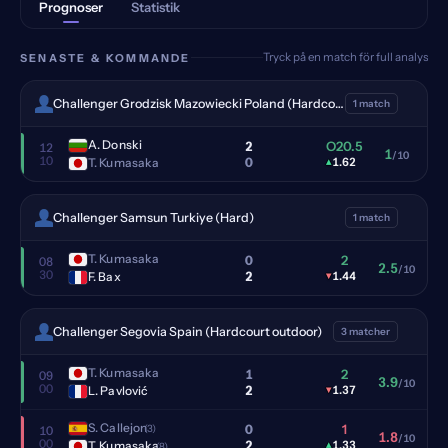
Prognoser
Statistik
Tryck på en match för full analys
SENASTE & KOMMANDE
Challenger Grodzisk Mazowiecki Poland (Hardcourt outdoor)
1 match
A. Donski
2
O20.5
12
1
/10
10
0
T. Kumasaka
▴
1.62
Challenger Samsun Turkiye (Hard)
1 match
T. Kumasaka
0
2
08
2.5
/10
30
2
F. Bax
▾
1.44
Challenger Segovia Spain (Hardcourt outdoor)
3 matcher
T. Kumasaka
1
2
09
3.9
/10
00
2
L. Pavlović
▾
1.37
S. Callejon
0
1
(3)
10
1.8
/10
00
2
T. Kumasaka
▴
1.33
(8)