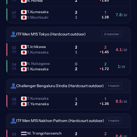
2
N. Honda
▾
1.83
T. Kumasaka
2
1
07
7.8
/10
32
1
Y. Mochizuki
1.28
ITF Men M15 Tokyo (Hardcourt outdoor)
2 matcher
T. Ichikawa
2
2
02
4.1
/10
00
1
T. Kumasaka
▾
1.45
N. Nakagawa
0
2
04
1
/10
09
2
T. Kumasaka
▾
1.72
Challenger Bengaluru 3 India (Hardcourt outdoor)
1 match
T. Kumasaka
1
1
08
8.5
/10
25
2
T. Yamanaka
▾
1.36
ITF Men M15 Nakhon Pathom (Hardcourt outdoor)
1 match
W. Trongcharoench
2
2
03
8.4
/10