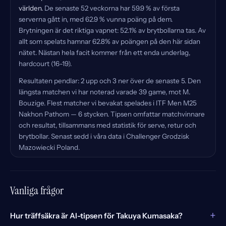
världen.
De senaste 52 veckorna har 59.9 % av första
serverna gått in, med 62.9 % vunna poäng på dem.
Brytningen är det riktiga vapnet: 52.1% av brytbollarna tas. Av
allt som spelats hamnar 62.8% av poängen på den här sidan
nätet. Nästan hela facit kommer från ett enda underlag,
hardcourt (16-19).
Resultaten pendlar: 2 upp och 3 ner över de senaste 5. Den
längsta matchen vi har noterad varade 39 game, mot M.
Bouzige. Flest matcher vi bevakat spelades i ITF Men M25
Nakhon Pathom — 6 stycken. Tipsen omfattar matchvinnare
och resultat, tillsammans med statistik för serve, retur och
brytbollar. Senast sedd i våra data i Challenger Grodzisk
Mazowiecki Poland.
Vanliga frågor
+
Hur träffsäkra är AI-tipsen för Takuya Kumasaka?