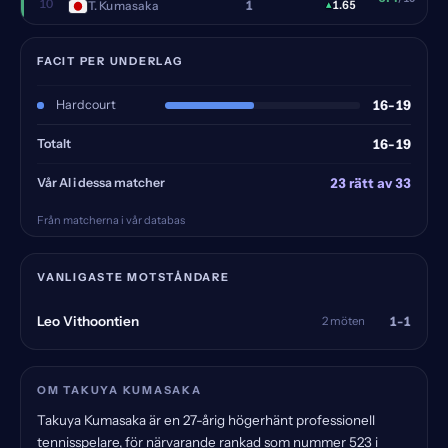
10
1
T. Kumasaka
▴
1.65
FACIT PER UNDERLAG
Hardcourt
16-19
Totalt
16-19
Vår AI i dessa matcher
23 rätt av 33
Från matcherna i vår databas
VANLIGASTE MOTSTÅNDARE
1-1
Leo Vithoontien
2 möten
OM TAKUYA KUMASAKA
Takuya Kumasaka är en 27-årig högerhänt professionell
tennisspelare, för närvarande rankad som nummer 523 i