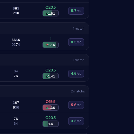
O20.5
6
6
3
5.7
/10
7
3
6
▴
1.61
1 match
1
6
6
6
6
8.5
/10
0
3
7
4
▾
1.16
1 match
O20.5
6
4
4.6
/10
7
6
▴
1.41
2 matchs
O19.5
3
6
7
5.6
/10
6
3
6
▴
1.36
O20.5
7
6
3.3
/10
6
4
1.5