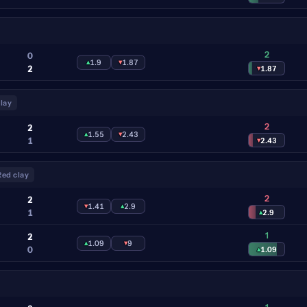
2
0
▴
1.9
▾
1.87
2
▾
1.87
lay
2
2
▴
1.55
▾
2.43
1
▾
2.43
Red clay
2
2
▾
1.41
▴
2.9
1
▴
2.9
1
2
▴
1.09
▾
9
0
▴
1.09