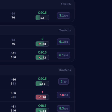
1 match
O20.5
6
4
3.1
/10
7
6
1.5
2 matchs
2
6
3
6.1
/10
7
6
▾
1.33
O20.5
3
6
3
6.1
/10
6
3
6
▾
1.42
3 matchs
O20.5
4
6
6
5
/10
6
3
3
1.55
1
6
3
6
7.8
/10
2
6
3
▾
1.26
O18.5
4
6
3
8.3
/10
6
2
6
▴
1.34