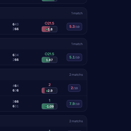
1 match
O21.5
6
4
3
5.3
/10
2
6
6
▴
1.8
1 match
O21.5
6
3
4
5.1
/10
2
6
6
1.87
2 matchs
2
4
6
4
2
/10
6
3
6
▴
2.9
1
3
6
6
7.9
/10
6
3
1
▴
1.09
2 matchs