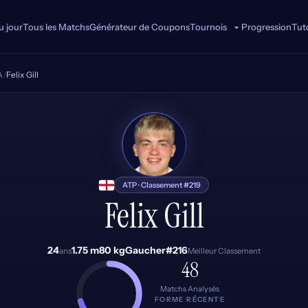
u jour
Tous les Matchs
Générateur de Coupons
Progression
Tuto
Tournois
A
/
Felix Gill
FG
ATP · Classement #219
Felix Gill
24
1.75 m
80 kg
Gaucher
#216
ans
Meilleur Classement
48
Matchs Analysés
FORME RÉCENTE