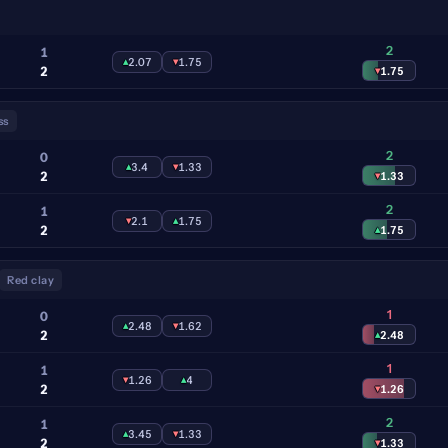
2
1
▴
2.07
▾
1.75
2
▾
1.75
ss
2
0
▴
3.4
▾
1.33
2
▾
1.33
2
1
▾
2.1
▴
1.75
2
▴
1.75
Red clay
1
0
▴
2.48
▾
1.62
2
▴
2.48
1
1
▾
1.26
▴
4
2
▾
1.26
2
1
▴
3.45
▾
1.33
2
▾
1.33