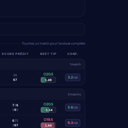
Touchez un match pour l'analyse complète
SCORE PRÉDIT
BEST TIP
CONF.
1 match
O20.5
3
6
3.2
/10
6
7
1.49
3 matchs
O20.5
7
3
6
5.6
/10
5
6
3
▴
1.54
O19.5
6
2
5
9.3
/10
3
6
7
1.44