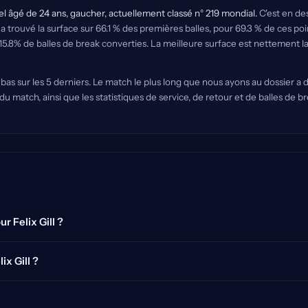
nel âgé de 24 ans, gaucher, actuellement classé n° 219 mondial.
C'est en des
 a trouvé la surface sur 66.1 % des premières balles, pour 69.3 % de ces poi
.8% de balles de break converties. La meilleure surface est nettement la 
n bas sur les 5 derniers. Le match le plus long que nous ayons au dossier a 
du match, ainsi que les statistiques de service, de retour et de balles de 
r Felix Gill ?
ix Gill ?