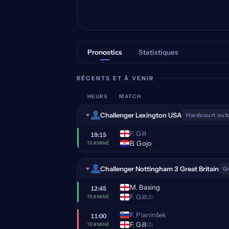
Pronostics
Statistiques
RÉCENTS ET À VENIR
HEURE
MATCH
Challenger Lexington USA
Hardcourt out
F. Gill
19:15
B. Gojo
TERMINÉ
Challenger Nottingham 3 Great Britain
G
M. Basing
12:45
F. Gill
(2)
TERMINÉ
F. Planinšek
11:00
F. Gill
(2)
TERMINÉ