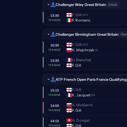
Challenger Ilkley Great Britain
Grass
F. Gill
(WC)
13:30
F. Romano
TERMINÉ
Challenger Birmingham Great Britain
Gra
F. Gill
(WC)
10:30
K. Majchrzak
(2)
TERMINÉ
U. Blanchet
13:30
F. Gill
TERMINÉ
ATP French Open Paris France Qualifying
F. Gill
15:15
K. Jacquet
(32)
TERMINÉ
A. Molčan
(6)
14:50
F. Gill
TERMINÉ
A. Dougaz
14:15
F. Gill
TERMINÉ