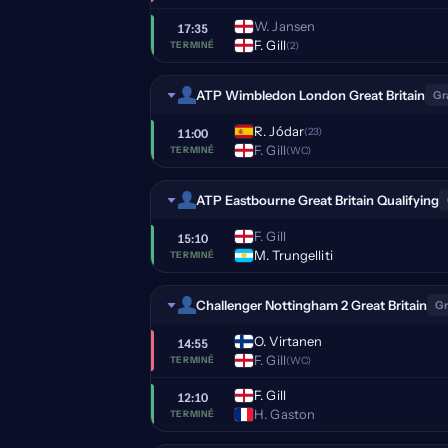
W. Jansen
17:35
F. Gill
(2)
TERMINÉ
ATP Wimbledon London Great Britain
Gr
R. Jódar
(23)
11:00
F. Gill
(WC)
TERMINÉ
ATP Eastbourne Great Britain Qualifying
F. Gill
15:10
M. Trungelliti
TERMINÉ
Challenger Nottingham 2 Great Britain
Gr
O. Virtanen
14:55
F. Gill
(WC)
TERMINÉ
F. Gill
12:10
H. Gaston
TERMINÉ