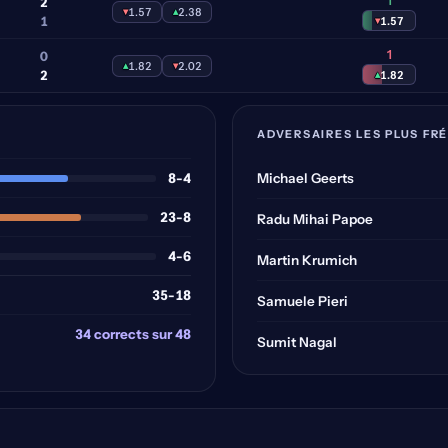
1
2
▾
1.57
▴
2.38
1
▾
1.57
1
0
▴
1.82
▾
2.02
2
▴
1.82
ADVERSAIRES LES PLUS FR
8-4
Michael Geerts
23-8
Radu Mihai Papoe
4-6
Martin Krumich
35-18
Samuele Pieri
34 corrects sur 48
Sumit Nagal