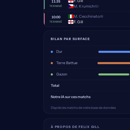
F. Gill
11:35
M. Krumich
(Q)
TERMINÉ
M. Cecchinato
(6)
10:00
F. Gill
TERMINÉ
BILAN PAR SURFACE
Dur
Terre Battue
Gazon
Total
Notre IA sur ces matchs
D'après les matchs de notre base de données
À PROPOS DE FELIX GILL