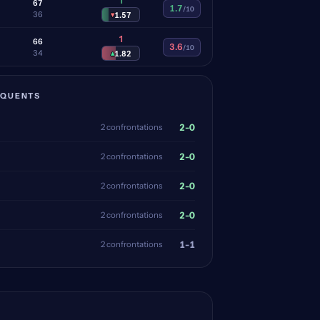
1
6
7
1.7
/10
3
6
▾
1.57
1
6
6
3.6
/10
3
4
▴
1.82
ÉQUENTS
2-0
2 confrontations
2-0
2 confrontations
2-0
2 confrontations
2-0
2 confrontations
1-1
2 confrontations