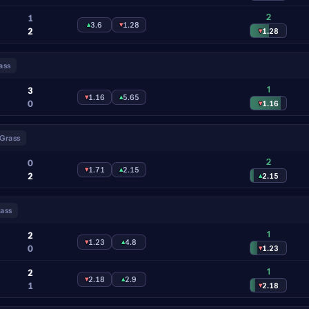
2
1
▴
3.6
▾
1.28
2
▾
1.28
ass
1
3
▾
1.16
▴
5.65
0
▾
1.16
Grass
2
0
▾
1.71
▴
2.15
2
▴
2.15
ass
1
2
▾
1.23
▴
4.8
0
▾
1.23
1
2
▾
2.18
▴
2.9
1
▾
2.18