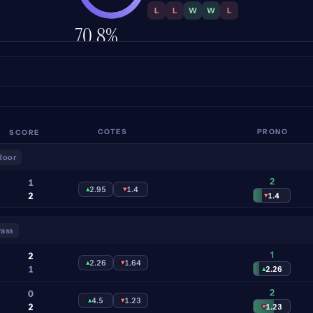
L
L
W
W
L
70.8%
PRÉCISION
SCORE
COTES
PRONO
door
2
1
▴
2.95
▾
1.4
2
▾
1.4
rass
1
2
▴
2.26
▾
1.64
1
▴
2.26
2
0
▴
4.5
▾
1.23
2
▾
1.23