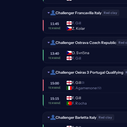
Challenger Francavilla Italy
Red clay
F. Gill
11:45
Z. Kolar
TERMINÉ
Challenger Ostrava Czech Republic
Red c
D. Svrčina
13:40
F. Gill
TERMINÉ
Challenger Oeiras 3 Portugal Qualifying
F. Gill
(3)
15:00
F. Agamenone
(12)
TERMINÉ
F. Gill
15:15
F. Rocha
TERMINÉ
Challenger Barletta Italy
Red clay